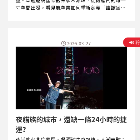
量。本週邀請國際觀察家宋源烽，從機艙內的每一
寸空間出發，看見航空業如何重新定義「誰該坐哪
裡」。 航空公司發現，與其把飛機塞滿，不如讓
「願意多付錢的人」佔據更多空間。豪華經濟艙正
是在這樣的邏輯下的產品，票價是經濟艙的兩倍，
但實際佔用的空間有限，卻能明顯拉高收益。老宋
2026-03-27
指出，這不是服務升級，而是收益最大化的重新設
計。但不能只從商業角度理解，另一個影響決策的
關鍵是重量，美國成人平均體型逐年增加，經濟艙
卻長期維持高密度配置，導致空間不足，航空公司
選擇的解法不是放寬經濟艙，而是創造新的價格層
級。 加上弔詭的遊戲規則，行李重量被嚴格限制，
超過就要付費，但人的體重卻沒有任何上限。過去
曾有航空公司試圖對體重較高的乘客加價，卻因歧
視爭議而作罷。規則無法直接規範人體，市場便用
價格來「間接調整」。更寬的座位、更舒適的空
夜貓族的城市，還缺一條24小時的捷
間，對某些乘客而言不再是奢侈，而是必要。當經
濟艙無法滿足需求，價格自然成為篩選工具。不是
運?
強制規定誰要去哪裡，而是讓...
夜半的台北信義區，餐酒館生意熱絡、人潮未散；