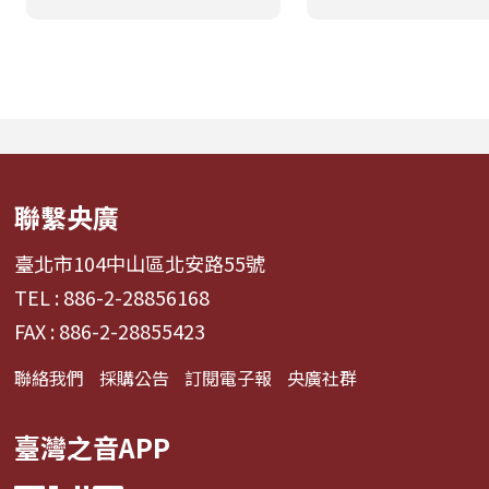
業經理人鄭偉柏搭檔，將
絡到交鋒思辨，讓
帶領全球華語聽眾深入這
多元論述中重新思
條充滿汗水與笑容的應援
的意義與實踐方式
經濟學。 全方位解構啦啦
希望打破「永續必
隊產業的面貌，從耀眼的
識」的迷思，透過
啦啦隊...
論與主持人...
聯繫央廣
臺北市104中山區北安路55號
TEL : 886-2-28856168
FAX : 886-2-28855423
聯絡我們
採購公告
訂閱電子報
央廣社群
臺灣之音APP