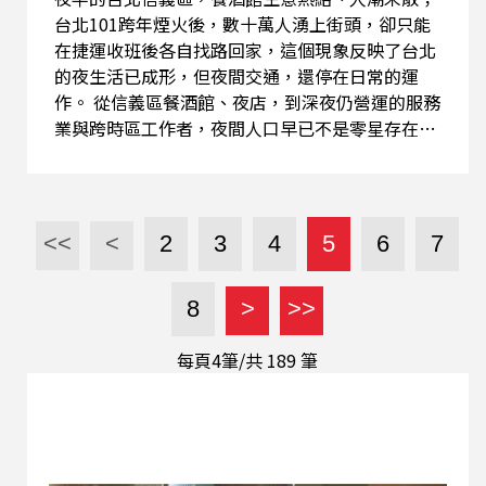
台北101跨年煙火後，數十萬人湧上街頭，卻只能
在捷運收班後各自找路回家，這個現象反映了台北
的夜生活已成形，但夜間交通，還停在日常的運
作。 從信義區餐酒館、夜店，到深夜仍營運的服務
業與跨時區工作者，夜間人口早已不是零星存在，
而是一股穩定且持續擴大的族群。這群人，代表的
是城市經濟活動的延伸，也象徵台北逐漸邁向「準
不夜城」的樣貌。但問題在於，這樣的生活型態，
並沒有配套的交通系統。 然而，台北捷運若要全面
<<
<
2
3
4
5
6
7
延長至深夜甚至24小時，困難依舊存在。深夜時段
是軌道檢修與設備維護的唯一窗口，一旦壓縮，將
8
>
>>
直接影響安全；同時，夜間運量與高昂營運成本之
間，也難以取得平衡；再加上沿線居民對噪音的疑
每頁4筆/共
189
筆
慮，使得「全面夜班捷運」並非短期可實踐。也因
此，在探討北捷是否全天營運前，要深思在不改變
整體結構的前提下，如何補上夜間交通的缺口。 國
際觀察家宋源烽指出，國際提供24小時運輸的城
市，多半並非單一系統撐起，而是透過多層次設