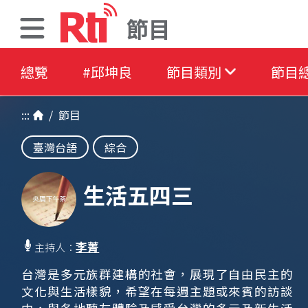
節目
總覽
#邱坤良
節目類別
節目
:::
/
節目
臺灣台語
綜合
生活五四三
李菁
主持人：
台灣是多元族群建構的社會，展現了自由民主的
文化與生活樣貌，希望在每週主題或來賓的訪談