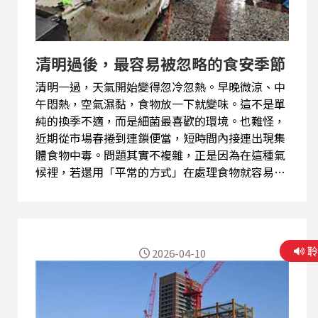
清明過後，最容易被忽略的食安季節
清明一過，天氣開始變得忽冷忽熱。早晚微涼、中
午悶熱，空氣濕黏，食物放一下就變味。這不是單
純的換季不適，而是細菌最喜歡的環境。也難怪，
近期從市場春捲到連鎖便當，短時間內接連出現集
體食物中毒。問題其實不複雜，正是因為在這種氣
候裡，若還用「平常的方式」在處理食物就容易引
起食安風暴。 近期的食安事件，一個是春捲，一個
是便當，看起來不同，其實問題很像。春捲的麻
煩，在「前置作業」。餡料種類多，很多都得先備
好再組合，從肉、蛋皮到蔬菜，一樣樣攤開來放。
2026-04-10
只要時間一拉長，加上濕熱環境，很容易在不知不
覺中讓細菌累積。便當則是另一種狀況：菜煮好
了，但不一定馬上吃。擺在常溫、或保溫設備不到
位，就卡在\最尷尬的溫度區間；既不夠熱殺菌，