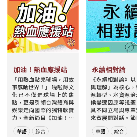
加油！熱血應援站
永續相對論
「用熱血點亮球場，用故
《永續相對論》以
事感動世界！」 啦啦隊文
與理解」為核心，
化已不僅是球場上的焦
源轉型、水資源治
點，更是引領台灣體育與
候變遷因應等議題
娛樂走向國際的獨特軟實
具不同立場與專業
力。全新節目《加油！熱
來賓展開對話。節
血應援站》，由香港藝人
月一題、四集為一
華語
綜合
華語
綜合
張啟樂與影視運動產業專
元，從各方觀點、