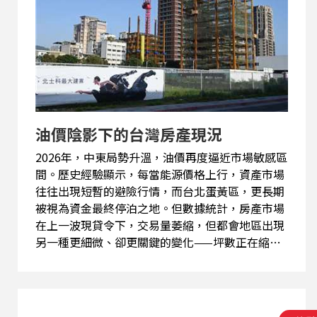
也不夠冷抑菌。 國際觀察家宋源烽直白地說：「這
段時間最危險的，不是食物本身，而是『放著』這
件事。」清明到端午之間，溫度反覆，食物一進一
出危險溫度帶，細菌不是慢慢長，是用跳躍式的方
式在繁殖。很多人會把問題歸咎在食材，但真正決
勝負的是流程。刀跟砧板有沒有分開？熟食有沒有
放太久？冷藏是不是只是「有冰就好」？這些細
節，比你吃的是高級餐廳還是路邊攤更關鍵。 另外
油價陰影下的台灣房產現況
一個容易混淆的，是旅遊時的...
2026年，中東局勢升溫，油價再度逼近市場敏感區
間。歷史經驗顯示，每當能源價格上行，資產市場
往往出現短暫的避險行情，而台北蛋黃區，更長期
被視為資金最終停泊之地。但數據統計，房產市場
在上一波現貸令下，交易量萎縮，但都會地區出現
另一種更細微、卻更關鍵的變化——坪數正在縮
小。 本週國際觀察家宋源烽分析，從石油危機的歷
史經驗為背景，聚焦當前房產市場最真實的現象，
能否複製過去經驗，還是因為人口紅利消退下，凡
地產資產正在被重新計算? 回顧1970年代與1990