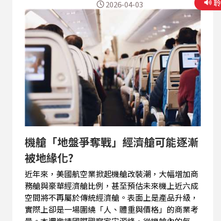
2026-04-03
年的石油危機，油價上升帶動通膨預期，短期確實
會讓資金流向不動產，幾波房市價格波動的確也反
應市場供需，對照當前市場，最明顯的變化，不是
價格鬆動，而是成交方式改變。尤其若以台北核心
區新案與中古屋交易，已明顯集中在低總價、小坪
數產品，在單價已高的情況下，市場唯一能調整的
變數只剩「坪數」，即使房價沒有再創新高，蛋黃
區單價長期維持高檔，讓總價動輒數千萬。對多數
買方而言，唯一進場方式就是縮小坪數，將總價壓
在可負擔範圍。其次是居住型態的實際改變，例如
單身人口比例上升、雙薪無子家庭增加、工作型態
彈性化，在家時間變長等等。 在所有因素中，影響
機艙「地盤爭奪戰」經濟艙可能逐漸
最深遠的，其實是少子...
被地緣化?
近年來，美國航空業掀起機艙改裝潮，大幅增加商
務艙與豪華經濟艙比例，甚至預估未來機上近六成
空間將不再屬於傳統經濟艙。表面上是產品升級，
實際上卻是一場圍繞「人、體重與價格」的商業考