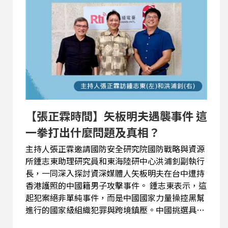
真的有能力在海外跨國執法，而是要透過恫嚇來提
高民眾與國際社會的政治成本，迫使台商、留學生
產生自我審查的恐懼。此外，針對共軍向太平洋試
射洲際飛彈，洪浦釗分析，中共事前通報美國是為
了提前打預防針，企圖將試射行為常態化，而美方
未因此中斷雙方高層互動，則反映出美中現階段
「軍事持續競爭，但也不放棄談判」的國際現實。
鍾志東認為，中共試射潛射型的洲際彈道飛彈，路
徑刻意飛越日本與菲律賓，是對這兩國極為明顯的
【張正霖時間】矢板明夫遇襲事件 這
戰略恫嚇。他指出，中共在核...
一拳打出什麼問題及真相？
主持人張正霖邀請國防安全研究院國防戰略與資源
所鍾志東助理研究員和東海陸研中心洪浦釗副執行
長，一同深入探討資深媒體人矢板明夫在台中遭持
香港護照的中國籍男子攻擊事件。 鍾志東表示，這
起犯案絕非單純事件，而是中國國家力量操控黑幫
進行的國家級組織犯罪與跨境鎮壓。中國挑選具國
際知名度的矢板明夫作為攻擊目標，反映出中共極