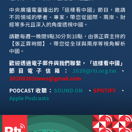
中央廣播電臺播出的「這樣看中國」節目，邀請
不同領域的學者、專家，帶您從國際、兩岸、財
經等多元且深入的角度透視中國。
請聽每週一晚間9點30分到10點，由張正霖主持的
【張正霖時間】，帶您從全球與兩岸等視角解析
中國。
歡迎透過電子郵件與我們聯繫，「這樣看中國」
節目電子信箱：
2020@rti.org.tw
、
20200203news@gmail.com
PODCAST收聽：
SOUND ON
、
SPOTIFY
、
Apple Podcasts