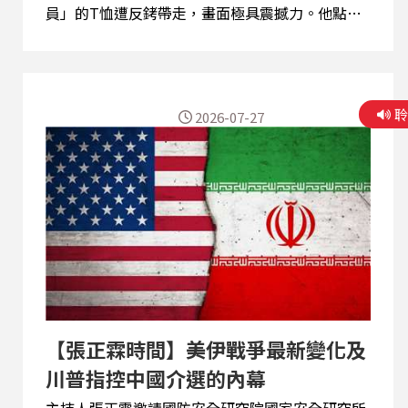
員」的T恤遭反銬帶走，畫面極具震撼力。他點
出，事件起因是這些書店販售台灣出版的《黎智英
傳》與探討中國人權的《唯紅花綻放》等書籍。在
自由世界理所當然的出版與閱讀自由，如今在中共
高壓統治下卻成了犯罪。 吳建忠表示，自《港版國
2026-07-27
安法》實施以來，香港的公民社會力量已幾乎被消
耗殆盡。中共選在香港書展前夕進行抓捕，甚至無
故拒絕台灣插畫家入境，顯示其極力箝制言論自
由。他強調，這本被列為禁書的《唯紅花綻放》揭
露了新疆、西藏及維權律師的真實處境，中共越是
查禁，反而越在海外引發關注。此外，從過去的銅
鑼灣書店事件到現在，中共的「跨境鎮壓」從未停
止，企圖讓海內外的異議人士全面噤聲。 王占璽認
為，這波針對獨立書店的打擊，絕非香港官員的過
度解讀，而是有計畫地複製中國領導人習近平當年
的「709大抓捕」模式。中共將具備獨立思考能力
【張正霖時間】美伊戰爭最新變化及
的公民社會視為潛在威脅，正透過具有北京背景的
川普指控中國介選的內幕
官僚，快速抹除香港的自治色...