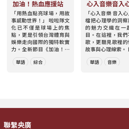
加油！熱血應援站
心入音樂音入
「用熱血點亮球場，用故
「心入音樂 音入
事感動世界！」 啦啦隊文
檔把心理學的洞察
化已不僅是球場上的焦
的魅力交織在一
點，更是引領台灣體育與
目。在這裡，我們
娛樂走向國際的獨特軟實
歌，更聽見歌裡的
力。全新節目《加油！熱
故事與心理線索。 節目從
血應援站》，由香港藝人
心理學的角度出發
華語
綜合
華語
音樂
張啟樂與影視運動產業專
聽眾探索音樂如何
業經理人鄭偉柏搭檔，將
奏、旋律與聲響，
帶領全球華語聽眾深入這
響心情——為何某
條充滿汗水與笑容的應援
能帶來安定？為何
經濟學。 全方位解構啦啦
詞能勾起回憶？為
隊產業的面貌，從耀眼的
同的音色會讓我
啦啦隊...
舞、想流淚...
聯繫央廣