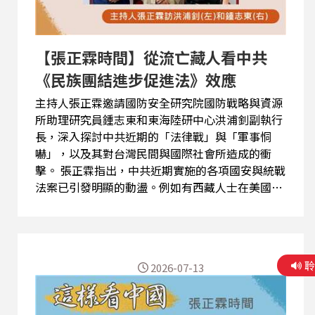
黑蘭的戰略確實是誘敵深入，企圖將美軍拖入耗損
極大的地面戰。然而，川普的真實目的是速戰速
決，意在迫使伊朗放棄核武而非實質佔領治理，其
【張正霖時間】從流亡藏人看中共
底線是不能承受美軍的重大傷...
《民族團結進步促進法》效應
主持人張正霖邀請國防安全研究院國防戰略與資源
所助理研究員鍾志東和東海陸研中心洪浦釗副執行
長，深入探討中共近期的「法律戰」與「軍事恫
嚇」，以及其對台灣民間與國際社會所造成的衝
擊。 張正霖指出，中共近期實施的各項國安與統戰
法案已引發明顯的動盪。例如有西藏人士在美國自
焚抗議，而台灣社會也開始蔓延一股「寒蟬效
應」。現在許多台灣人連單純出國旅遊，都恐懼過
境港澳時，會因為過去的網路言論或交友狀況，遭
到中共任意拘留或審判。 洪浦釗表示，中共相繼推
2026-07-13
出《反分裂國家法》、「懲獨22條」及「民族團結
進步促進法」，是將政治控制徹底法律化。特別是
將法條管轄權延伸至境外的規範，其真正目的並非