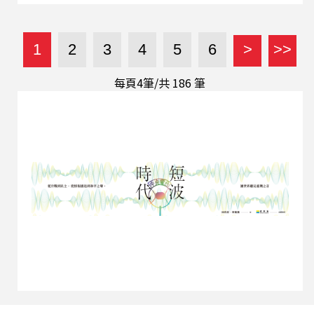
度恐懼台灣問題國際化，以及當前中日關係的緊張
局勢。他強烈反對部分人士認為台灣政府對此案反
應過度的說法，呼籲必須嚴辦，否則中國的暴力威
1
2
3
4
5
6
>
>>
嚇將會得寸進尺。 洪浦釗認為，中國對台的隱蔽作
戰已逐漸表面化，意圖在台製造恐懼。更險惡的
每頁4筆/共
186
筆
是，中國企圖藉此事件激化台港矛盾，讓台灣人對
香港入境者戴上有色眼鏡，進而分化台港社會的凝
聚力。他建議政府應與友邦加強國際情資交換，精
準鎖定具黑幫或金融犯罪背景的高風險對象進行管
制，同時，台灣也不能因「寧可錯殺一百」而刁難
一般香港民眾，必須堅定守護民主價值，才不會落
入中共的統戰陷阱。 (精彩節目內容歡迎點選連結
頁面上的三角形播放鍵圖案收聽，或透過Podcast
平台搜尋「這樣看中國 張正霖時間」收聽。)
【與節目互動】 EMAIL: 2020@rti.org.tw、
20200203news@gmail.com ...