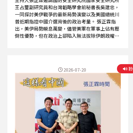
主持人張正霖邀請國防安全研究院國家安全研究所
王占璽副研究員和台灣韜略學會前秘書長吳建忠，
一同探討美伊戰爭的最新局勢演變以及美國總統川
普近期指控中國介選背後的政治考量。 張正霖指
出，美伊局勢瞬息萬變，儘管美軍在軍事上佔有壓
倒性優勢，但在政治上卻陷入無法拔除伊朗政權的
泥淖。此外，關於川普近期指控中共干預美國大
選，他笑稱美國或許該向屢遭中共介選的台灣取
經。 王占璽表示，川普迫於期中選舉壓力，急需在
短期內收割戰果，但伊朗展現了極強的社會韌性，
2026-07-20
導致雙方僵持。這場戰爭已演變為牽動全球能源與
大國角力的政治格局洗牌。針對川普指控中共介
選，王占璽認為這是川普在替選舉造勢，並做為與
中國領導人習近平談判的籌碼。他分析，中共雖積
極蒐集他國個資並干預地方政治，但考量到弊大於
利的反效果，中共的介選，其實並未如川普宣稱的
那般具破壞力。 吳建忠表認為，伊朗在長期受聯合
國制裁下，仍能發展飛彈並與美抗衡，關鍵在於背
後有中、俄等邪惡軸心國家的暗助與技術支持。德