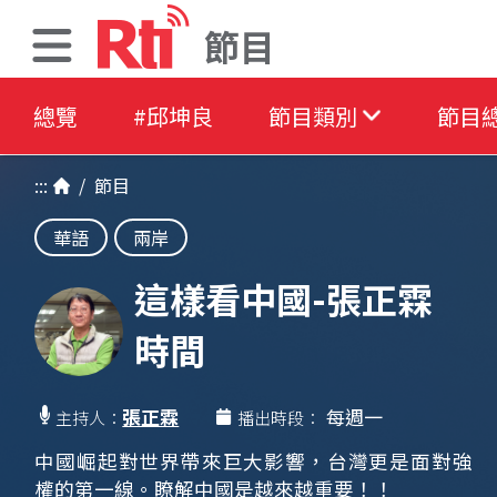
節目
總覽
#邱坤良
節目類別
節目
:::
/
節目
華語
兩岸
這樣看中國-張正霖
時間
張正霖
每週一
主持人：
播出時段：
中國崛起對世界帶來巨大影響，台灣更是面對強
權的第一線。瞭解中國是越來越重要！！