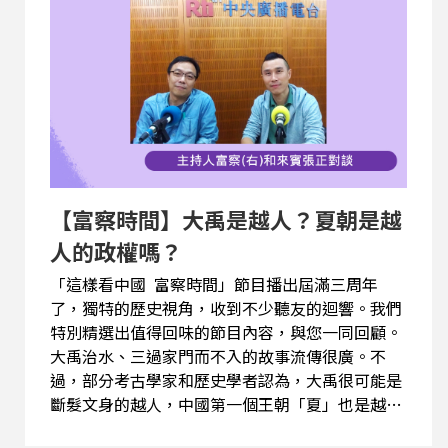
20200203news@gmail.com PODCAST：SOUND
ON 、SPOTIFY 、Apple Podcasts 、Google 播
客
【富察時間】大禹是越人？夏朝是越
人的政權嗎？
「這樣看中國 富察時間」節目播出屆滿三周年
了，獨特的歷史視角，收到不少聽友的迴響。我們
特別精選出值得回味的節目內容，與您一同回顧。
大禹治水、三過家門而不入的故事流傳很廣。不
過，部分考古學家和歷史學者認為，大禹很可能是
斷髮文身的越人，中國第一個王朝「夏」也是越人
建立。而事實真相到底如何？請聽主持人富察與來