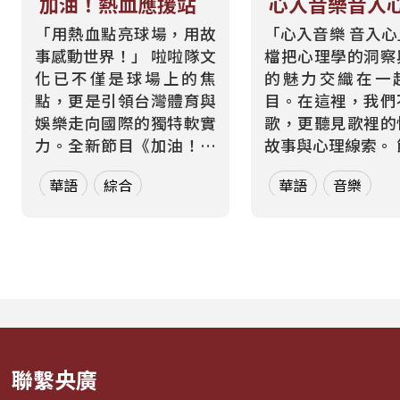
加油！熱血應援站
心入音樂音入
「用熱血點亮球場，用故
「心入音樂 音入
事感動世界！」 啦啦隊文
檔把心理學的洞察
化已不僅是球場上的焦
的魅力交織在一
點，更是引領台灣體育與
目。在這裡，我們
娛樂走向國際的獨特軟實
歌，更聽見歌裡的
力。全新節目《加油！熱
故事與心理線索。 節目從
血應援站》，由香港藝人
心理學的角度出發
華語
綜合
華語
音樂
張啟樂與影視運動產業專
聽眾探索音樂如何
業經理人鄭偉柏搭檔，將
奏、旋律與聲響，
帶領全球華語聽眾深入這
響心情——為何某
條充滿汗水與笑容的應援
能帶來安定？為何
經濟學。 全方位解構啦啦
詞能勾起回憶？為
隊產業的面貌，從耀眼的
同的音色會讓我
啦啦隊...
舞、想流淚...
聯繫央廣