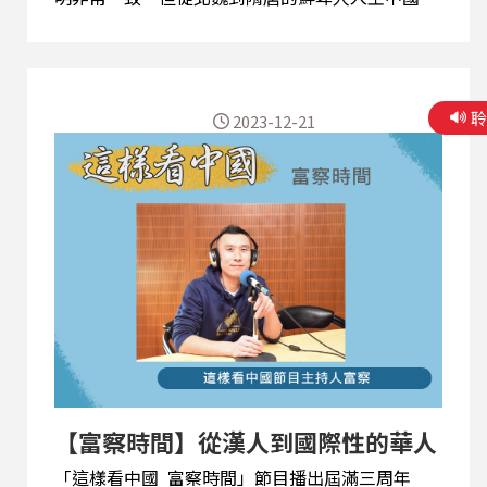
時，像唐太宗、唐玄宗這些鮮卑貴族都是過洋節
的。到了蒙古人入主中國時，不但不反對過洋節，
還從北京派出基督徒一直到巴黎。請聽節目主持人
富察說明探討。 (精彩節目內容歡迎點選連結頁面
2023-12-21
上的三角形播放鍵圖案收聽，或透過Podcast平台
搜尋「這樣看中國 富察時間」收聽。) 【與節目
互動】 EMAIL: 2020@rti.org.tw、
20200203news@gmail.com PODCAST：SOUND
ON 、SPOTIFY 、Apple Podcasts 、Google 播
客
【富察時間】從漢人到國際性的華人
「這樣看中國 富察時間」節目播出屆滿三周年