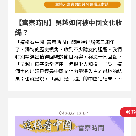
【富察時間】吳越如何被中國文化收
編？
「這樣看中國 富察時間」節目播出屆滿三周年
了，獨特的歷史視角，收到不少聽友的迴響。我們
特別精選出值得回味的節目內容，與您一同回顧。
「吳越」兩字常常連用，但很少人知道，「吳」這
個字的出現已經是中國文化力量深入古老越地的結
果；也就是說，「吳」是「越」的中國化結果。從
三國之後，中國文化以「吳」之名產生的影響力逐
漸蓋過了「越」，而「吳越」的內涵到了明清則進
一步消失。請聽主持人富察與來賓張正的說明解
析。 (精彩節目內容歡迎點選連結頁面上的三角形
2023-12-07
播放鍵圖案收聽，或透過Podcast平台搜尋「這樣
看中國 富察時間」收聽。) 【與節目互動】
EMAIL: 2020@rti.org.tw、