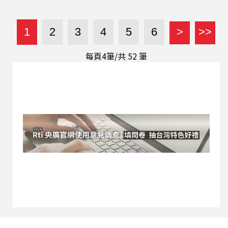
賓張正的說明探討。 (精彩節目內容歡迎點選連結
頁面上的三角形播放鍵圖案收聽，或透過Podcast
平台搜尋「這樣看中國 富察時間」收聽。)
1
2
3
4
5
6
>
>>
☆2023 央廣 Podcast調查活動-五分鐘填問卷抽大
獎！ 活動網址：
每頁4筆/共
52
筆
https://2023appsurvey.rti.org.tw/zh 【與節目互
動】 EMAIL: 2020@rti.org.tw、
20200203news@gmail.com PODCAST：SOUND
ON 、SPOTIFY 、Apple Podcasts 、Google 播
客