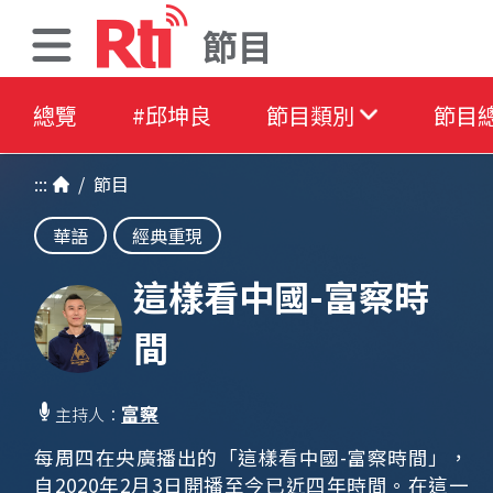
節目
總覽
#邱坤良
節目類別
節目
:::
/
節目
華語
經典重現
這樣看中國-富察時
間
富察
主持人：
每周四在央廣播出的「這樣看中國-富察時間」，
自2020年2月3日開播至今已近四年時間。在這一