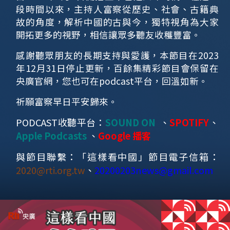
段時間以來，主持人富察從歷史、社會、古籍典
故的角度，解析中國的古與今，獨特視角為大家
開拓更多的視野，相信讓眾多聽友收穫豐富。
感謝聽眾朋友的長期支持與愛護，本節目在2023
年12月31日停止更新，百餘集精彩節目會保留在
央廣官網，您也可在podcast平台，回溫如新。
祈願富察早日平安歸來。
PODCAST收聽平台：
SOUND ON
、
SPOTIFY
、
Apple Podcasts
、
Google 播客
與節目聯繫：「這樣看中國」節目電子信箱：
2020@rti.org.tw
、
20200203news@gmail.com