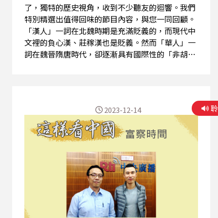
了，獨特的歷史視角，收到不少聽友的迴響。我們
特別精選出值得回味的節目內容，與您一同回顧。
「漢人」一詞在北魏時期是充滿貶義的，而現代中
文裡的負心漢、莊稼漢也是貶義。然而「華人」一
詞在魏晉隋唐時代，卻逐漸具有國際性的「非胡非
漢之人」的意涵。為什麼呢？請聽主持人富察說明
解析。 (精彩節目內容歡迎點選連結頁面上的三角
形播放鍵圖案收聽，或透過Podcast平台搜尋「這
樣看中國 富察時間」收聽。) 【與節目互動】
2023-12-14
EMAIL: 2020@rti.org.tw、
20200203news@gmail.com PODCAST：SOUND
ON 、SPOTIFY 、Apple Podcasts 、Google 播
客