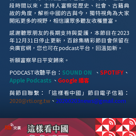
段時間以來，主持人富察從歷史、社會、古籍典
故的角度，解析中國的古與今，獨特視角為大家
開拓更多的視野，相信讓眾多聽友收穫豐富。
感謝聽眾朋友的長期支持與愛護，本節目在2023
年12月31日停止更新，百餘集精彩節目會保留在
央廣官網，您也可在podcast平台，回溫如新。
祈願富察早日平安歸來。
PODCAST收聽平台：
SOUND ON
、
SPOTIFY
、
Apple Podcasts
、
Google 播客
與節目聯繫：「這樣看中國」節目電子信箱：
2020@rti.org.tw
、
20200203news@gmail.com