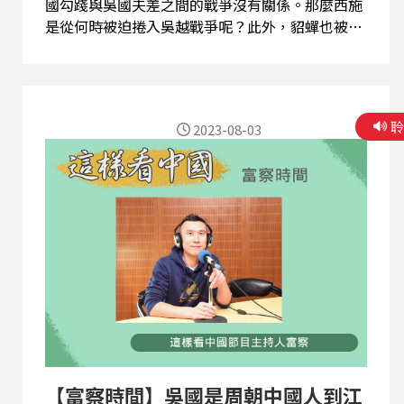
國勾踐與吳國夫差之間的戰爭沒有關係。那麼西施
是從何時被迫捲入吳越戰爭呢？此外，貂蟬也被創
造出來，變成四大美女之一。這個說法最終在明代
定型，這折射出中國人什麼樣的文化心理？請聽主
持人富察解析探討。 (精彩節目內容歡迎點選連結
頁面上的三角形播放鍵圖案收聽，或透過Podcast
2023-08-03
平台搜尋「這樣看中國 富察時間」收聽。) 【與
節目互動】 EMAIL: 2020@rti.org.tw、
20200203news@gmail.com PODCAST：SOUND
ON 、SPOTIFY 、Apple Podcasts 、Google 播
客
【富察時間】吳國是周朝中國人到江