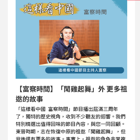
看中國 富察時間」收聽。) 【與節目互動】
EMAIL: 2020@rti.org.tw、
20200203news@gmail.com PODCAST：SOUND
ON 、SPOTIFY 、Apple Podcasts 、Google 播
客
【富察時間】「聞雞起舞」外 更多祖
逖的故事
「這樣看中國 富察時間」節目播出屆滿三周年
了，獨特的歷史視角，收到不少聽友的迴響。我們
特別精選出值得回味的節目內容，與您一同回顧。
東晉時期，志在恢復中原的祖逖「聞雞起舞」，但
背後還有更多的故事。事實上，祖逖的角色非常複