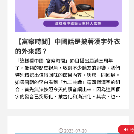
【富察時間】中國話是披著漢字外衣
的外來語？
「這樣看中國 富察時間」節目播出屆滿三周年
了，獨特的歷史視角，收到不少聽友的迴響。我們
特別精選出值得回味的節目內容，與您一同回顧。
如果唐朝的李白看到「九二共識」這四個漢字的組
合，首先無法按照今天的讀音讀出來，因為這四個
字的發音已突厥化、蒙古化和滿洲化。其次，也不
會理解「共識」這個由日本人所創造的漢字其意
義。漢字的讀音和組合方式一直在變，中國話是披
著漢字外衣的外來語嗎？請聽主持人富察的說明探
討。 (精彩節目內容歡迎點選連結頁面上的三角形
2023-07-20
播放鍵圖案收聽，或透過Podcast平台搜尋「這樣