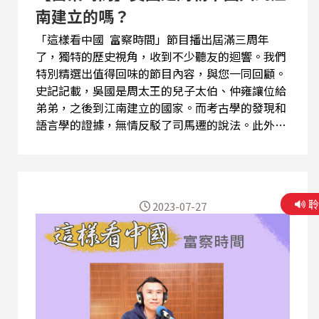
南建立的嗎？
「這樣看中國 富察時間」節目播出屆滿三周年
了，獨特的歷史視角，收到不少聽友的迴響。我們
特別精選出值得回味的節目內容，與您一同回顧。
史記記載，吳國是周太王的兒子太伯、仲雍讓位給
弟弟，之後到江南建立的國家。而考古學的發現和
語言學的證據，無情反駁了司馬遷的說法。此外，
吳國和中國的差距有多大？請聽主持人富察的說明
解析。 (精彩節目內容歡迎點選連結頁面上的三角
形播放鍵圖案收聽，或透過Podcast平台搜尋「這
樣看中國 富察時間」收聽。) 【與節目互動】
2023-07-27
EMAIL: 2020@rti.org.tw、
20200203news@gmail.com PODCAST：SOUND
ON 、SPOTIFY 、Apple Podcasts 、Google 播
客