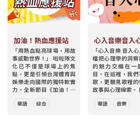
加油！熱血應援站
心入音樂音入
「用熱血點亮球場，用故
「心入音樂 音入
事感動世界！」 啦啦隊文
檔把心理學的洞察
化已不僅是球場上的焦
的魅力交織在一
點，更是引領台灣體育與
目。在這裡，我們
娛樂走向國際的獨特軟實
歌，更聽見歌裡的
力。全新節目《加油！熱
故事與心理線索。 節目從
血應援站》，由香港藝人
心理學的角度出發
華語
綜合
華語
音樂
張啟樂與影視運動產業專
聽眾探索音樂如何
業經理人鄭偉柏搭檔，將
奏、旋律與聲響，
帶領全球華語聽眾深入這
響心情——為何某
條充滿汗水與笑容的應援
能帶來安定？為何
經濟學。 全方位解構啦啦
詞能勾起回憶？為