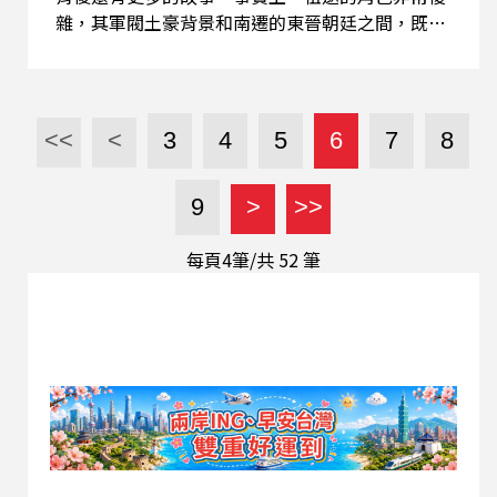
雜，其軍閥土豪背景和南遷的東晉朝廷之間，既合
作、但也充滿了不信任。請聽主持人富察的說明解
析。 (精彩節目內容歡迎點選連結頁面上的三角形
播放鍵圖案收聽，或透過Podcast平台搜尋「這樣
看中國 富察時間」收聽。) 【與節目互動】
<<
<
3
4
5
6
7
8
EMAIL: 2020@rti.org.tw、
20200203news@gmail.com PODCAST：SOUND
9
>
>>
ON 、SPOTIFY 、Apple Podcasts 、Google 播
客
每頁4筆/共
52
筆