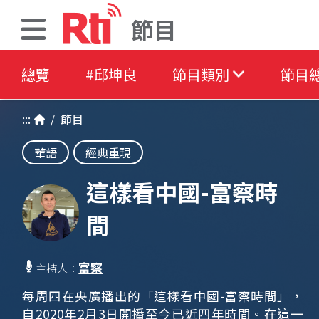
節目
總覽
#邱坤良
節目類別
節目
:::
/
節目
華語
經典重現
這樣看中國-富察時
間
富察
主持人：
每周四在央廣播出的「這樣看中國-富察時間」，
自2020年2月3日開播至今已近四年時間。在這一