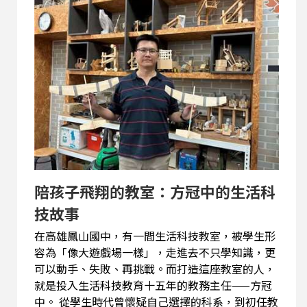
境，又讓遊客深度體驗在地文化。 節目中，陳理事
長不只分享社區營造的實務，也談到個人對土地、
居民與未來世代的信念。透過他的故事，我們看到
一個人如何以行動串起社區的生命力，也提醒我
們，地方的美好與永續，需要一代又一代默默耕耘
的守護者。邀請聽眾跟著本集節目，走進澀水的山
林與湖光，感受社區營造的溫度與力量。
陪孩子飛翔的教室：方冠中的生活科
技故事
在高雄鳳山國中，有一間生活科技教室，被學生形
容為「像大遊戲場一樣」，走進去不只學知識，更
可以動手、失敗、再挑戰。而打造這座教室的人，
就是投入生活科技教育十五年的教務主任——方冠
中。 從學生時代曾懷疑自己選擇的科系，到初任教