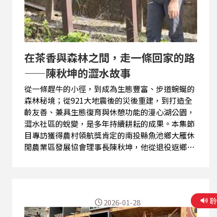
在茶香與森林之間，走一條回家的路
——陳秋坤的澀水故事
從一條趕牛的小徑，到成為生態豐富、步道蜿蜒的
森林秘境；從921大地震後的災後重建，到打造全
齡友善、兼具生態復育與休憩功能的漫心湖公園，
澀水社區的蛻變，是多年持續耕耘的成果。本集節
目專訪獲得農村領航獎肯定的南投縣魚池鄉大雁休
閒農業區發展協會理事長陳秋坤，他從退役返鄉開
始，將軍中鍛鍊出的毅力與對故鄉的情感，化為推
動社區營造的行動力。 從整建森林步道、復育本土
魚種與蜻蜓棲地，到串聯桃米社區打造低碳旅遊軸
線，每一步都與居民、志工、學校和企業共同協
2026-01-28
作。他帶領團隊注入生態保育理念，將手作步道、
竹編暴龍等創意裝置融入社區景觀，既保留自然環