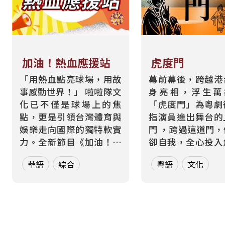
加油！熱血應援站
虎度門
「用熱血點亮球場，用故
幕前幕後，跨越港
事感動世界！」 啦啦隊文
身亮相，浮生
化已不僅是球場上的焦
「虎度門」為粵劇
點，更是引領台灣體育與
指演員進出舞台的
娛樂走向國際的獨特軟實
門 ，跨過這道門
力。全新節目《加油！熱
卻自我，全心投入
血應援站》，由香港藝人
而在現實生活中，
華語
綜合
粵語
文化
張啟樂與影視運動產業專
也都在跨越那道屬
業經理人鄭偉柏搭檔，將
的「虎度門」——
帶領全球華語聽眾深入這
身分間切換，在不
條充滿汗水與笑容的應援
間轉場 。 本節目以「出
經濟學。 全方位解構啦啦
入舞台」為核心意