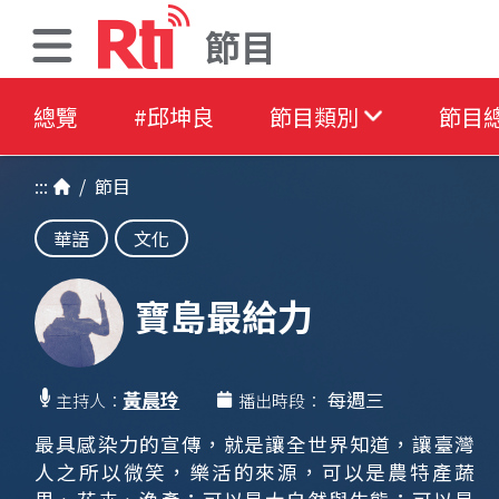
節目
總覽
#邱坤良
節目類別
節目
:::
/
節目
華語
文化
寶島最給力
黃晨玲
每週三
主持人：
播出時段：
最具感染力的宣傳，就是讓全世界知道，讓臺灣
人之所以微笑，樂活的來源，可以是農特產蔬