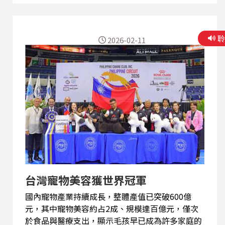
園4號—紫晶」。在缺水情境下，減產幅度僅約三
成七，明顯優於市面常見品種；同時，它的花青素
含量更高，還能隨酸鹼值變化呈現不同色澤，為加
2026-02-11
工產品帶來更多可能。 雖然甜度不像臺農57號那
樣突出，但穩定的產量與機能性特色，讓「紫晶」
在加工市場備受期待。本集節目邀請桃改場助理研
究員，帶我們認識新品種背後的育種思維，也聊聊
歷年甘藷品種特色、地瓜葉的營養價值，以及日常
挑選地瓜的小技巧，一起從田間走到餐桌，看見地
瓜產業如何面對未來的氣候挑戰。
台灣寵物美容獲世界冠軍
國內寵物產業持續成長，整體產值已突破600億
元，其中寵物美容約占2成、規模達百億元，僅次
於食品與醫療支出，顯示毛孩早已成為許多家庭的