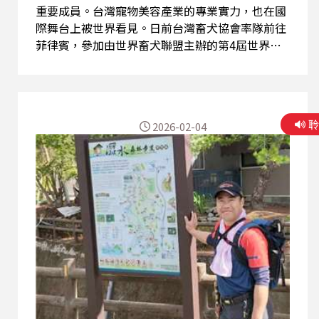
重要成員。台灣寵物美容產業的專業實力，也在國
際舞台上被世界看見。日前台灣畜犬協會率隊前往
菲律賓，參加由世界畜犬聯盟主辦的第4屆世界畜
犬聯盟寵物美容錦標賽，在貴賓犬組、其他應剪毛
品種犬組勇奪冠軍，並蟬聯團體總成績第一，展現
台灣寵物美容已具備世界級水準。 本集節目邀請台
灣畜犬協會理事長，從第一線觀察出發，分享台灣
2026-02-04
寵物美容產業的發展現況，解析百億元市場背後，
飼主觀念與專業需求如何快速轉變。同時也將帶我
們走進國際賽場，揭開寵物美容競賽不只是比造
型，更比細節、耐心與對犬隻理解的真實樣貌。從
一把剪刀開始，看見人與動物之間的信任連結，也
看見台灣寵物產業如何一步步站上世界舞台。