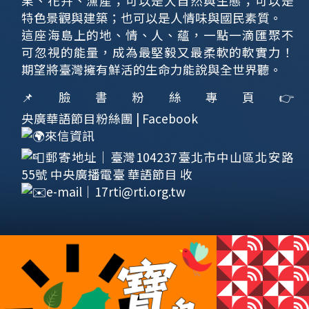
果、花卉、漁產；可以是大自然與生態；可以是
特色景觀與建築；也可以是人情味與國民素質。
這座海島上的地、情、人、蘊，一點一滴匯聚不
可忽視的能量，成為最堅毅又最柔軟的軟實力！
期望將臺灣擁有鮮活的生命力能說與全世界聽。
📌臉書粉絲專頁👉
央廣華語節目粉絲團 | Facebook
來信資訊
郵寄地址｜臺灣104237臺北市中山區北安路
55號 中央廣播電臺 華語節目 收
e-mail｜
17rti@rti.org.tw