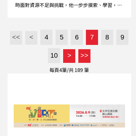
時面對資源不足與挑戰，他一步步摸索、學習，也
帶著學生參加全國手擲機競賽，甚至有學生因熱情
練習用掉二十多架材料，最後奪下全國冠軍。方主
任不僅專注教學，也推動跨域合作，凝聚教師團隊
共同成長。 多年努力獲得肯定，他榮獲教育界最高
<<
<
4
5
6
7
8
9
榮譽——師鐸獎，並被選為教育家人物典範。今天
的節目，我們將和方冠中主任一起回顧他的教學生
10
>
>>
涯、理念，以及如何把教室變成孩子探索與成長的
「大遊戲場」。
每頁4筆/共
189
筆