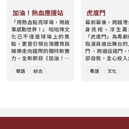
加油！熱血應援站
虎度門
「用熱血點亮球場，用故
幕前幕後，跨越港
事感動世界！」 啦啦隊文
身亮相，浮生
化已不僅是球場上的焦
「虎度門」為粵劇
點，更是引領台灣體育與
指演員進出舞台的
娛樂走向國際的獨特軟實
門 ，跨過這道門
力。全新節目《加油！熱
卻自我，全心投入
血應援站》，由香港藝人
而在現實生活中，
華語
綜合
粵語
文化
張啟樂與影視運動產業專
也都在跨越那道屬
業經理人鄭偉柏搭檔，將
的「虎度門」——
帶領全球華語聽眾深入這
身分間切換，在不
條充滿汗水與笑容的應援
間轉場 。 本節目以「出
經濟學。 全方位解構啦啦
入舞台」為核心意
隊產業的面貌，從耀眼的
週二帶領聽眾進行一場
啦啦隊...