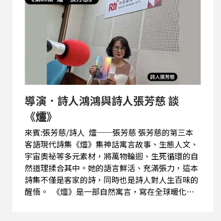
聲腔、語感和節奏，尤其要緊的是，他以自己「所
在」的新世代思維和美學，開闢臺語詩的新風景，
讓臺語詩具備網路時代的觀點和當代的技藝，以南
方的觀點注視那些受放逐的、被監禁的失落靈魂。
特邀兩位詩人以自己的聲音，精確而傳神地讀出他
們迥異的台語詩篇。 林沈默，出生於雲林斗六西
瓜寮農村，定居台中大里，曾擔任中時報系編輯主
任，台中市、嘉義縣文化局機要秘書，現已退休。
導演．詩人鴻鴻與詩人張芳慈 談
創作文類有台語、華語現代詩、童詩、童話、地方
唸謠、小說等，曾獲台灣文藝小說獎、中華文學敘
《爧》
述詩獎、優秀青...
來賓:張芳慈/詩人 爧──張芳慈 張芳慈的第三本
客語現代詩集《爧》集神話寓言故事、生態人文、
宇宙奧祕等多元素材，將萬物輪迴、生死循環的自
然道理揉合其中。她的語言鮮活、充滿張力，這本
詩集不僅是客家的詩，同時也是詩人對人生百味的
醒悟。 《爧》是一部自然寓言，寫在全球暖化時
代。氣候失衡之下，動物或倉皇奔逃，或趁勢而
起。透過青脊與赤殼這兩個主要角色的對決戰場，