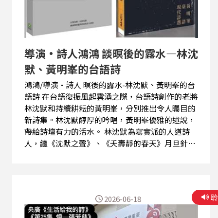
導演·詩人鴻鴻 談暝後的露水—林沈
默、黃明峯的台語詩
鴻鴻/導演·詩人 暝後的露水-林沈默、黃明峯的台
語詩 在台語復振風起雲湧之際，台語詩創作的老將
林沈默和持續耕耘的黃明峯，分別推出令人矚目的
新詩集。林沈默醇厚的吟唱，黃明峯優雅的述說，
帶給詩壇有力的活水。 林沈默為寫實派的人道詩
人，繼《沈默之聲》、《夭壽靜的春天》月旦針貶
人事之後，又透過新詩集《六十借劍》的文字劍
光，探照台灣土地、人民與國族，揭發社會的過去
與現在的不公不義之事，不同的是，此番，作者也
揮劍自問，試圖剖開封閉的自我，徹底檢視、爬梳
2026-06-18
憂憂鬱鬱、跌跌撞撞、坎坎坷坷的心路與心病。 黃
明峯的第三本詩集《所在》，熟稔地掌握臺語文的