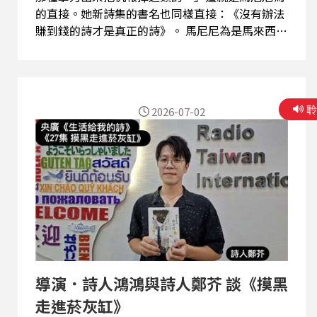
的直接。她新詩集的書名也同樣直接：《沒有辦法
賺到錢的詩才是真正的詩》。 馬尼尼為是馬來西亞
柔佛州麻坡人，19歲赴台求學，畢業於台灣師範大
學美術系、台灣藝術大學美術所。直至30歲後開始
創作，馬尼尼為展現驚人爆發力，從2013年《帶著
你的雜質發亮》開始，陸續有《我不是生來當母親
2026-07-02
的》、《貓面具》、《給我換藥》、《我們明天再
說話》、《沒有大路》、《馬惹尼》、《吃風
集》、《詩人旅館》、《我和那個叫貓的少年睡過
了》、《馬來鬼圖鑑》等詩、散文、繪本問世，曾
以《今生好好愛動物：寶島收容所採訪錄》獲金鼎
獎。她的詩集都是詩與畫一體成形，畫的可愛平衡
了詩的嗆辣。 筆名馬尼尼為的「馬」是馬來西亞，
標示她的來處，「尼尼為是」則無意義的音。取這
樣一個很異國的名字，對原來就是移民的馬尼尼為
來說，台灣是陌生之地，人生在這裡可以沒有包袱
導演．詩人鴻鴻與詩人鄭芥 談《摸黑
地行進。我們請她來到節目中，談她的生活如何孕
育了這樣直擊人心的詩。
走進菸灰缸》