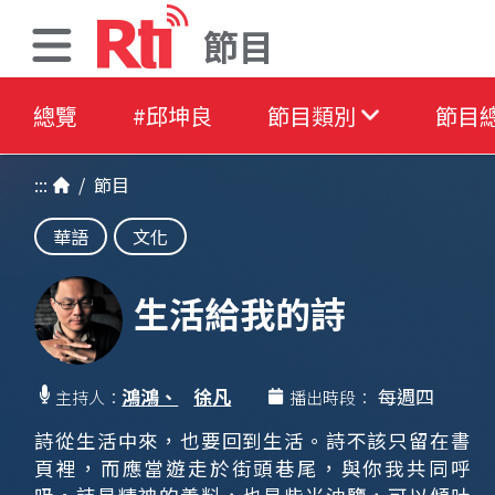
節目
總覽
#邱坤良
節目類別
節目
:::
/
節目
華語
文化
生活給我的詩
鴻鴻、
徐凡
每週四
主持人：
播出時段：
詩從生活中來，也要回到生活。詩不該只留在書
頁裡，而應當遊走於街頭巷尾，與你我共同呼