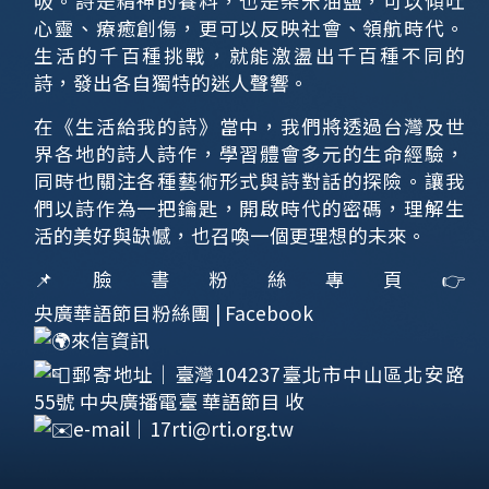
吸。詩是精神的養料，也是柴米油鹽，可以傾吐
心靈、療癒創傷，更可以反映社會、領航時代。
生活的千百種挑戰，就能激盪出千百種不同的
詩，發出各自獨特的迷人聲響。
在《生活給我的詩》當中，我們將透過台灣及世
界各地的詩人詩作，學習體會多元的生命經驗，
同時也關注各種藝術形式與詩對話的探險。讓我
們以詩作為一把鑰匙，開啟時代的密碼，理解生
活的美好與缺憾，也召喚一個更理想的未來。
📌臉書粉絲專頁👉
央廣華語節目粉絲團 | Facebook
來信資訊
郵寄地址｜臺灣104237臺北市中山區北安路
55號 中央廣播電臺 華語節目 收
e-mail｜
17rti@rti.org.tw