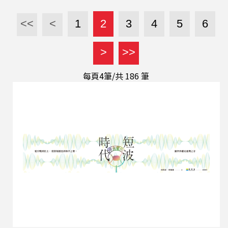
詩人同步鋪展自然生態與社會觀察。當觀眾都熟悉
了迪士尼《動物方城市》讓動物過起人類的生活與
<<
<
1
2
3
4
5
6
邏輯，芳慈卻反向操作，把人的生態與心性放回動
物世界，拉開讀者的視野，照見人類亦蒼茫自然中
>
>>
之一粟，預演了地球的災變與宇宙的生滅。
《爧》不只是人與動物、時間與生命的戲劇，也是
每頁4筆/共
186
筆
語言的戲劇。詩人來到節目中，為我們演示她的語
言的微妙與力量。 張芳慈，1986年加入笠詩社。
1998年與多位國內女性詩人合創「女鯨詩社」。多
元跨領域的連結為作品發表特色，受邀擔任駐村與
駐校作家，2020年台北詩歌節焦點詩人，同時主持
上百場藝文沙龍講座，並擔任音樂以及劇場或視覺
展演策劃。詩集著作等及其他編選出版十本，歷年
來參與國內外詩歌節邀請詩人，作品同時廣為翻譯
並在國外詩選集發表。...