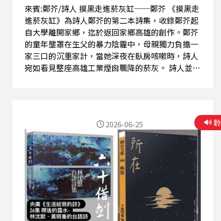
來賓:鄭芥/詩人 摸黑走進菸灰缸──鄭芥 《摸黑走
進菸灰缸》為詩人鄭芥的第二本詩集，收錄鄭芥起
自大學離開家鄉，迄於返回家鄉高雄的創作。鄭芥
的童年壟罩在生父的暴力陰霾中，母親獨力負擔一
家三口的沉重家計，當她深夜在臥房咳嗽時，詩人
宛如看見整座高雄工業煙囪飄降的菸灰。 詩人並不
憎恨高雄，也不意圖革去一切濛濛壟罩之霧。因為
那是詩人的起始之地，無論那是煉獄還是任天堂，
都是和家人一起長大、一起受傷，更是一起收拾餘
燼的地方。 特邀詩人來到節目中，分享他心中的高
2026-06-25
雄，他的介意與不介意。 鄭 芥 高雄人，著有詩集
《跳舞的鳥都在受苦》（獲紅樓詩社「拾佰仟萬出
版贊助計畫」贊助）。