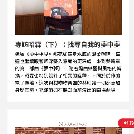
EmptyORio 官方社群以獲取最新售票公告 ⇝收聽
心得跟敲碗主題，都請寄信給我｜
snake4radio@rti.org.tw ⇝內克粉專｜
https://www.facebook.com/HereComesDJSnake
⇝內克ＩＧ｜
https://www.instagram.com/yssnake
專訪昭霖（下）：找尋自我的夢中夢
⇝EmptyORioＩＧ｜
https://www.instagram.com/emptyorio_o...
延續《夢中相見》那宛如藏身水底的溫柔呢喃，這
週也繼續跟著昭霖墜入意識的更深處，來到雙篇章
的第二部曲《夢中夢》。 隨著編曲樂器與風格的轉
換，昭霖也特別設計了相異的詮釋。不同於前作的
電子迷離，這次與甜吻吻樂團的共創讓一切都更加
身歷其境，充滿猶如在聽眾面前演出的臨場劇場
感。為了引領聽眾進入這層新夢境，開場曲〈鏡中
花〉在香港傳奇電子音樂人李端嫻的混音魔法下，
刻意以獨特的「下沉」聽感作為通道，帶領我們潛
入意識的深處思考；而在樂團即興碰撞出的〈散
2026-07-22
步〉中，則是輕輕唱出了面對聚散離合時「有緣再
見，無緣袂赴再會」的灑脫與釋然。 這兩張專輯對