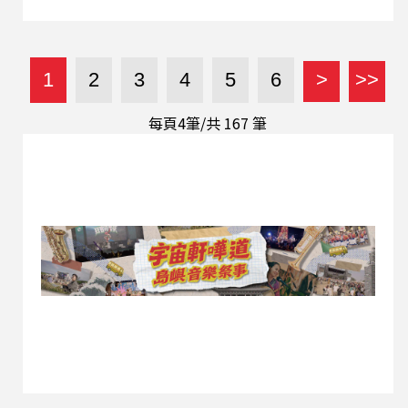
裡，聽起來並沒有一個直接的答案，那些像是意識
流般的文字、細語般的唱腔都為聽眾保留了自我思
考的留白，在聆聽時能有空間將自己的生活經驗
「搬戲」進去，產生出獨屬於自己的「夢」。 在
1
2
3
4
5
6
>
>>
〈魔神仔兮交易〉中，他以微帶神祕恐怖的氛圍捕
捉了社交聚會裡虛假寒暄的「臭殕味」；〈滿滿天
每頁4筆/共
167
筆
星〉則用工整如詩的台語長短句，捕捉星光穿越時
空而來的無常與優雅；而專輯尾聲的〈古早的歌〉
嵌入了童年宮廟記憶與警報器聲響，將旋律轉化為
如同「捂布巾」般的安全感。在這張專輯你被邀請
入夢、也被允許與最誠實的自我進行對話，現在就
讓我們點開播放鍵，由電子聲響和輕柔的聲音引
領，一同沉浸在昭霖構築出的液態夢境中。
（文：筑茵） ⇝收聽心得跟敲碗主題，都請寄信給
我｜snake4radio@rti.org.tw ⇝內克粉專｜
https://www.facebook.com/HereComesDJSnake
⇝內克ＩＧ｜https://www.ins...