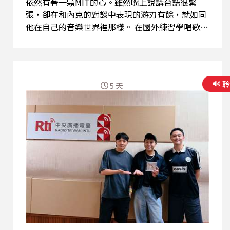
依然有著一顆MIT的心。雖然嘴上說講台語很緊
張，卻在和內克的對談中表現的游刃有餘，就如同
他在自己的音樂世界裡那樣。 在國外練習學唱歌的
時間裡，CJ學到音樂可以不只有一種聲音，因此當
要做自己作品的時候，他更想呈現台語不一樣的面
貌與創作可能。自己摸索的過程不容易，寫台語歌
詞更是大挑戰，問他最想感謝誰，他這樣說： 「我
5 天
媽！台語是他教的！」（下次記得放進Credit裡
面！） （文：晨瑋） 收聽心得跟敲碗主題，都請
寄信給我｜snake4radio@rti.org.tw ⇝內克粉專｜
https://www.facebook.com/HereComesDJSnake
⇝內克ＩＧ｜
https://www.instagram.com/yssnake ⇝CJ MITＩ
Ｇ｜https://www.instagram.com/cj_mit/