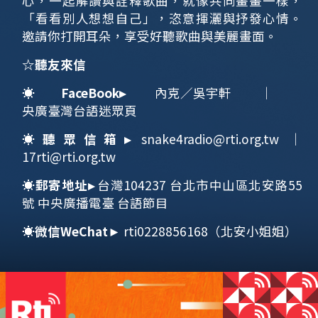
心，一起解讀與詮釋歌曲，就像共同畫畫一樣，
「看看別人想想自己」，恣意揮灑與抒發心情。
邀請你打開耳朵，享受好聽歌曲與美麗畫面。
☆聽友來信
☀
FaceBook
▸
內克／吳宇軒
｜
央廣臺灣台語迷眾頁
☀
聽眾信箱
▸
snake4radio@rti.org.tw
｜
17rti@rti.org.tw
☀
郵寄地址
▸
台灣104237 台北市中山區北安路55
號 中央廣播電臺 台語節目
☀
微信
WeChat
►
rti0228856168（北安小姐姐）