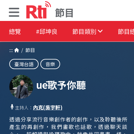
節目
總覽
#邱坤良
節目類別
節目
:::
/
節目
臺灣台語
音樂
uē歌予你聽
內克(吳宇軒)
主持人：
透過分享流行音樂創作者的創作，以及聆聽後所
產生的再創作，我們畫歌也話歌，透過聊天談