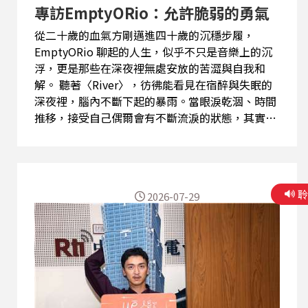
專訪EmptyORio：允許脆弱的勇氣
從二十歲的血氣方剛邁進四十歲的沉穩步履，
EmptyORio 聊起的人生，似乎不只是音樂上的沉
浮，更是那些在深夜裡無處安放的苦澀與自我和
解。 聽著〈River〉，彷彿能看見在宿醉與失眠的
深夜裡，腦內不斷下起的暴雨。當眼淚乾涸、時間
推移，接受自己偶爾會有不斷流淚的狀態，其實是
自我修復的第一步。來到〈Keep Being Kind〉，
音樂轉化為一株在雨天努力盛開的花蕊，像是在混
亂世界裡依然「選擇善良／行佇著的道路」的我們
一樣堅韌。 不過，究竟該如何「愛自己」？
2026-07-29
EmptyORio 希望給的是這樣的思考：當我們生命
中有了更多在乎與愛的人，那些曾經看似壯烈的衝
鋒陷陣，就轉化為想保護身邊人的平凡日常，因為
愛身邊的人，也可以是愛自己的一種方式。
（文：祐慈） EmptyORio 第二輪巡演預告 台北
場：9 月 25 日（五）台北 Legacy 高雄場：10 月 3
日（六）高雄 Live Warehouse 詳細資訊：請關注