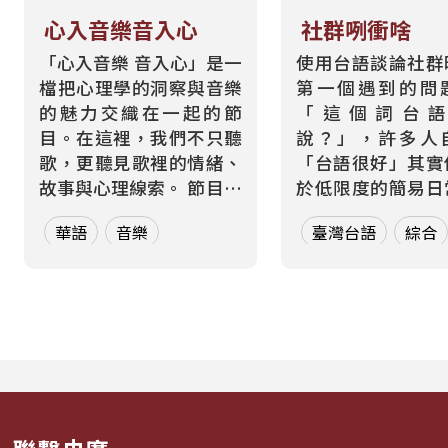
心入音樂音入心
社群咧衝啥
「心入音樂 音入心」是一
使用台語談論社群
檔把心理學的洞察與音樂
第一個遇到的問
的魅力交織在一起的節
「這個詞台
目。在這裡，我們不只聽
說？」，許多人
歌，更聽見歌裡的情緒、
「台語很好」其實
故事與心理線索。 節目從
於低限度的簡易日
心理學的角度出發，帶領
用語；然而當代社
華語
音樂
臺灣台語
綜合
聽眾探索音樂如何透過節
爆炸，每天都有新
奏、旋律與聲響，悄悄影
現、即使是兒童的
響心情——為何某些旋律
語，也已過去大不
能帶來安定？為何一句歌
台語需要在這樣的
詞能勾起回憶？為什麼不
動中，迅速趕上，
同的音色會讓我們想跳
家學者訂定的新詞
舞、想流淚...
更需要在網路上、生活