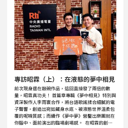
昭霖而言，就像是記錄了他這五年間的人生切片。
春來秋去，日子總是不斷在推移、變化，我們也無
時無刻都面對著萬千交錯的改變。在這樣不斷變動
的生活裡，你有沒有找到那個最真實、不變的「自
己」呢？ （文：筑茵） ⇝收聽心得跟敲碗主題，都
請寄信給我｜snake4radio@rti.org.tw ⇝內克粉專
｜
https://www.facebook.com/HereComesDJSnake
⇝內克ＩＧ｜
https://www.instagram.com/yssnake ⇝昭霖ＩＧ
｜https://www.instagram.com/zhaolin0401/
專訪昭霖（上）：在液態的夢中相見
前次現身還在敲碗作品，這回直接發了兩倍的數
量，昭霖真功夫！ 首篇章專輯《夢中相見》特別與
資深製作人李雨寰合作，將台語歌謠揉合細膩的電
子聲響，創造出宛如藏身水底、被液態世界溫柔包
覆的呢喃質感；而續作《夢中夢》營鑿出樂團就在
你腦中、面前演出的臨場劇場感。 在昭霖的創作