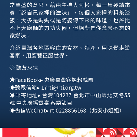
常豐盛的意思。藉由主持人阿彬，每一集邀請來
賓「說自己家裡的滋味」，
每個人家裡的粗茶淡
飯，大多是媽媽或是阿婆傳下來的味道，也許比
不上大廚師的刀功火候，但絕對是你念念不忘的
家鄉味。
介紹臺灣各地區客庄的食材、特產，用味覺走遊
客家，用廚藝征服世界。
░ 聽友來信
☀FaceBook▸
央廣臺灣客語粉絲團
☀聽眾信箱▸
17rti@rti.org.tw
☀郵寄地址▸ 台灣104237 台北市中山區北安路55
號 中央廣播電臺 客語節目
☀微信WeChat▸ rti0228856168（北安小姐姐）