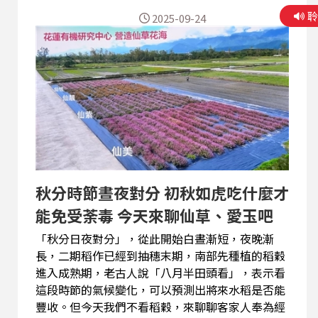
2025-09-24
秋分時節晝夜對分 初秋如虎吃什麼才
能免受荼毒 今天來聊仙草、愛玉吧
「秋分日夜對分」，從此開始白晝漸短，夜晚漸
長，二期稻作已經到抽穗末期，南部先種植的稻穀
進入成熟期，老古人說「八月半田頭看」，表示看
這段時節的氣候變化，可以預測出將來水稻是否能
豐收。但今天我們不看稻穀，來聊聊客家人奉為經