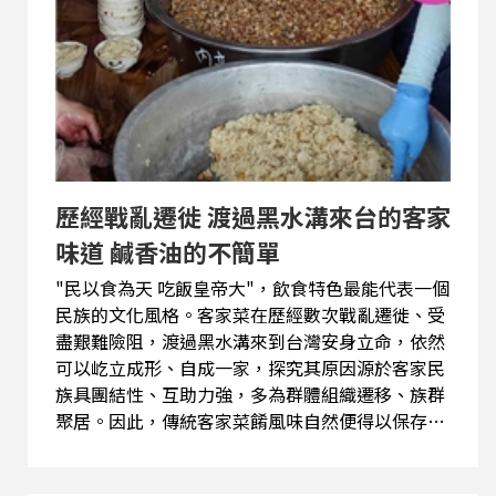
歷經戰亂遷徙 渡過黑水溝來台的客家
味道 鹹香油的不簡單
"民以食為天 吃飯皇帝大"，飲食特色最能代表一個
民族的文化風格。客家菜在歷經數次戰亂遷徙、受
盡艱難險阻，渡過黑水溝來到台灣安身立命，依然
可以屹立成形、自成一家，探究其原因源於客家民
族具團結性、互助力強，多為群體組織遷移、族群
聚居。因此，傳統客家菜餚風味自然便得以保存下
來。 今天就讓我來跟大家打嘴鼓，聊聊對客家菜的
粗淺認識。 客語比例 : 95%