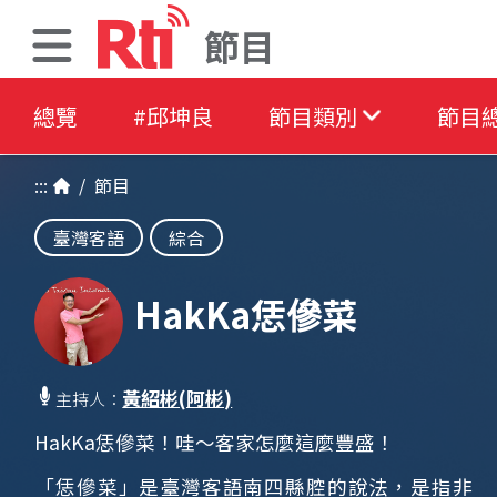
節目
總覽
#邱坤良
節目類別
節目
:::
/
節目
臺灣客語
綜合
HakKa恁傪菜
黃紹彬(阿彬)
主持人：
HakKa恁傪菜！哇～客家怎麼這麼豐盛！
「恁傪菜」是臺灣客語南四縣腔的說法，是指非