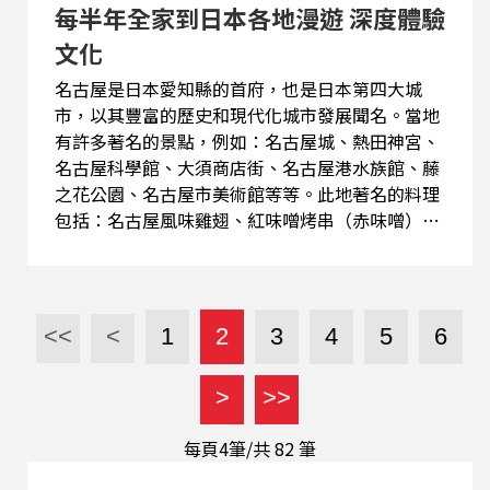
每半年全家到日本各地漫遊 深度體驗
文化
名古屋是日本愛知縣的首府，也是日本第四大城
市，以其豐富的歷史和現代化城市發展聞名。當地
有許多著名的景點，例如：名古屋城、熱田神宮、
名古屋科學館、大須商店街、名古屋港水族館、藤
之花公園、名古屋市美術館等等。此地著名的料理
包括：名古屋風味雞翅、紅味噌烤串（赤味噌）、
鰻魚飯、名古屋拉麵、天婦羅、薄餅、魚生（刺
身）特別是鯛魚和鮪魚。 每半年徐敏莉一家就會計
劃到日本一個定點做深度旅遊，這是源自於她老公
對東洋文化的愛好，同時也是大肆採買大尺碼服裝
<<
<
1
2
3
4
5
6
的機會。來聽他的經驗談 客語比例：90%
>
>>
每頁4筆/共
82
筆