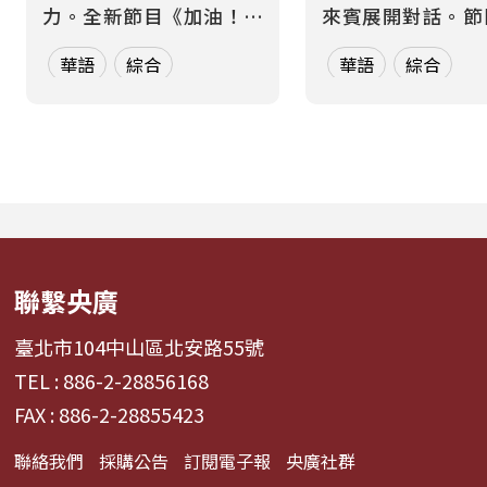
力。全新節目《加油！熱
來賓展開對話。節
血應援站》，由香港藝人
月一題、四集為一
華語
綜合
華語
綜合
張啟樂與影視運動產業專
元，從各方觀點、
業經理人鄭偉柏搭檔，將
絡到交鋒思辨，讓
帶領全球華語聽眾深入這
多元論述中重新思
條充滿汗水與笑容的應援
的意義與實踐方式
經濟學。 全方位解構啦啦
希望打破「永續必
隊產業的面貌，從耀眼的
識」的迷思，透過
啦啦隊...
論與主持人...
聯繫央廣
臺北市104中山區北安路55號
TEL : 886-2-28856168
FAX : 886-2-28855423
聯絡我們
採購公告
訂閱電子報
央廣社群