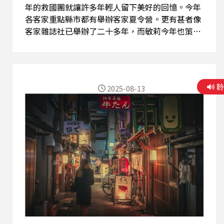
年的救國團就讓許多年輕人留下美好的回憶。今年
各客家重點縣市都有舉辦客家夏令營。更有甚者像
客家雜誌社已舉辦了二十多年，而敏莉今年也策劃
了一場小朋友的配音夏令營，結訓時小朋友交出的
成績，讓家長感動，但也累壞這群帶班的老師了。
到底有多辛苦多累呢? 來聽敏莉的分享。 客語比例
: 95%
2025-08-13