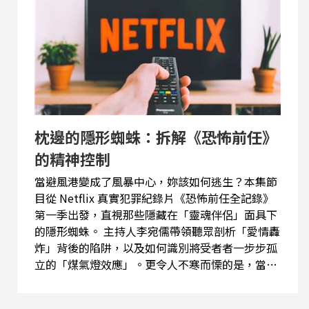
枕邊的隱形蜘蛛：拆解《恐怖前任》
的精神控制
當避風港變成了風暴中心，妳該如何逃生？本集節
目從 Netflix 真實犯罪紀錄片《恐怖前任全記錄》
第一季出發，直視那些隱藏在「靈魂伴侶」面具下
的隱形蜘蛛。 主持人李宛儒帶領聽眾剖析「愛情轟
炸」背後的陷阱，以及如何識別將受者者一步步孤
立的「煤氣燈效應」。更令人不寒而慄的是，當掠
奪者熟悉法律，體制如何被他們「武器化」成為抹
黑前任的工具？本集節目，歡迎收聽。