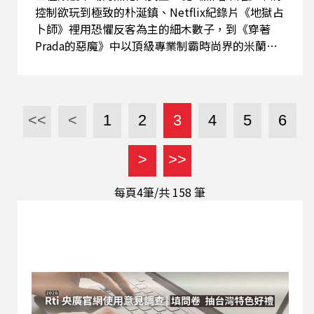
控制欲玩到極致的朴涎鎮、Netflix紀錄片《地獄占
卜師》裡用恐懼反客為主的細木數子，到《穿著
Prada的惡魔》中以頂級專業制霸時尚界的米蘭
達。 她們不是聖女，卻擁有最能影響人心的控制
力，從影劇分析中，再次看到女性主權的視覺叛逆
——當妳不再渴望被世界喜愛，妳能長出主導人生
的樣子，但請記得，人性最基本的善良，是我們讓
<<
<
1
2
3
4
5
6
世界溫柔永恆不變的真理。
>
>>
每頁4筆/共
158
筆