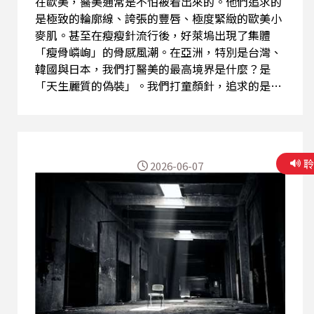
在歐美，醫美通常是不怕被看出來的。他們追求的
是極致的輪廓線、誇張的豐唇、極度緊緻的歐美小
麥肌。甚至在瘦瘦針流行後，好萊塢出現了集體
「瘦骨嶙峋」的骨感風潮。在亞洲，特別是台灣、
韓國與日本，我們打醫美的最高境界是什麼？是
「天生麗質的偽裝」。我們打童顏針，追求的是
「看不出做了什麼，但就是變年輕了」的自然澎
潤；我們用瘦瘦針，是為了維持纖細、沒有侵略性
的少女感。 󠀠󠀠 為什麼現代人如此著迷醫美？因為在
現代高壓、高不確定性的社會中，工作可能會失
2026-06-07
敗、愛情可能會背叛，只有我們的「外貌與身
材」，是只要付出金錢與紀律、打一針，就能立刻
看到回報的。 但是醫美本質，是現代人對對抗時
間、對抗基因、奪回身體主權的一場微小戰役？還
是容易失去對於「不完美的包容」？本集節目，歡
迎收聽！