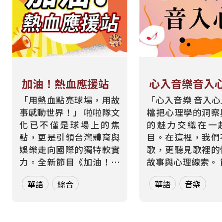
加油！熱血應援站
心入音樂音入
「用熱血點亮球場，用故
「心入音樂 音入
事感動世界！」 啦啦隊文
檔把心理學的洞察
化已不僅是球場上的焦
的魅力交織在一
點，更是引領台灣體育與
目。在這裡，我們
娛樂走向國際的獨特軟實
歌，更聽見歌裡的
力。全新節目《加油！熱
故事與心理線索。 節目從
血應援站》，由香港藝人
心理學的角度出發
華語
綜合
華語
音樂
張啟樂與影視運動產業專
聽眾探索音樂如何
業經理人鄭偉柏搭檔，將
奏、旋律與聲響，
帶領全球華語聽眾深入這
響心情——為何某