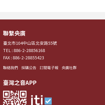
條充滿汗水與笑容的應援
能帶來安定？為何
經濟學。 全方位解構啦啦
詞能勾起回憶？為
隊產業的面貌，從耀眼的
同的音色會讓我
啦啦隊...
舞、想流淚...
聯繫央廣
臺北市104中山區北安路55號
TEL : 886-2-28856168
FAX : 886-2-28855423
聯絡我們
採購公告
訂閱電子報
央廣社群
臺灣之音APP