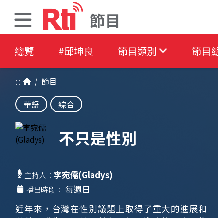
節目
總覽
#邱坤良
節目類別
節目
:::
/
節目
華語
綜合
不只是性別
李宛儒(Gladys)
主持人：
每週日
播出時段：
近年來，台灣在性別議題上取得了重大的進展和