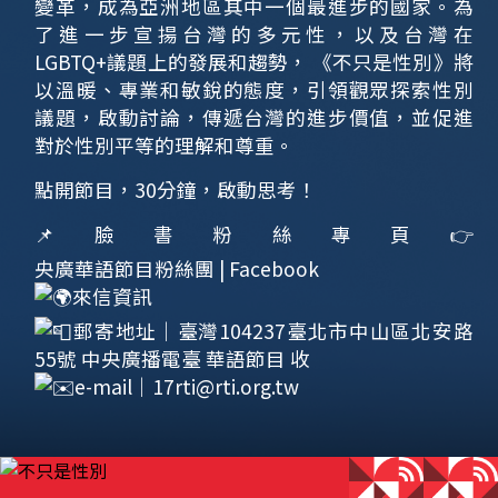
變革，成為亞洲地區其中一個最進步的國家。為
了進一步宣揚台灣的多元性，以及台灣在
LGBTQ+議題上的發展和趨勢， 《不只是性別》將
以溫暖、專業和敏銳的態度，引領觀眾探索性別
議題，啟動討論，傳遞台灣的進步價值，並促進
對於性別平等的理解和尊重。
點開節目，30分鐘，啟動思考！
📌臉書粉絲專頁👉
央廣華語節目粉絲團 | Facebook
來信資訊
郵寄地址｜臺灣104237臺北市中山區北安路
55號 中央廣播電臺 華語節目 收
e-mail｜
17rti@rti.org.tw