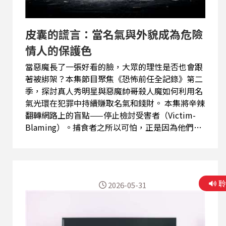
皮囊的謊言：當名氣與外貌成為危險
情人的保護色
當惡魔長了一張好看的臉，大眾的理性是否也會跟
著被綁架？本集節目聚焦《恐怖前任全記錄》第二
季，探討真人秀明星與惡魔帥哥殺人魔如何利用名
氣光環在犯罪中持續賺取名氣和錢財。 本集將辛辣
翻轉網路上的盲點——停止檢討受害者（Victim-
Blaming）。捕食者之所以可怕，正是因為他們擅
長在陷阱上撒滿糖霜；我們該譴責的是獵人的殘
忍，而非獵物為何踩中陷阱。讓我們一起拉起當代
的教育防線，教妳看穿社群「人設」背後的空洞，
聽懂妳的身體直覺發出的紅色警報。
2026-05-31