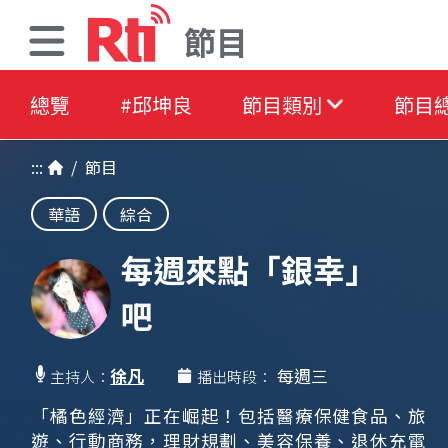
節目
總覽
#邱坤良
節目類別
節目
:::
/
節目
華語
綜合
每週來點「銀幸」
吧
徐凡
每週三
主持人：
播出時段：
「橘色經濟」正在崛起！包括醫療保健食品、旅
遊、行動商務，理財規劃、美容保養、退休充電