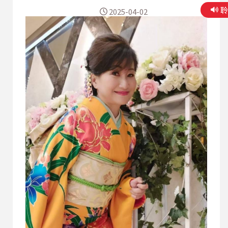
是面對鏡頭展現自我，但她勇敢突破心理障礙，也
2025-04-02
因此重拾了自信。她的生活變得更加豐富有趣，心
態也更開放積極，願意嘗試各種新鮮事物。 喻仙慧
是在朋友的鼓勵下開始學習影片剪輯，透過數位平
台自學，錄製美食與景點短片時，她特別重視畫面
的美感與氛圍的傳達，同時也分享學習心得與影片
作品。 面對低潮時，她會透過瑜咖，唱歌或與好友
談心，這些方法她也推薦給銀髮族，幫助釋放壓
力。未來，她希望持續學習數位行銷與攝影，並參
與關懷長者與數位陪伴的公益活動。對她而言，年
齡從不是限制，而是另一段精彩旅程的開始。她鼓
勵熟齡朋友勇敢踏出第一步，用行動證明「人生永
遠不嫌晚」。