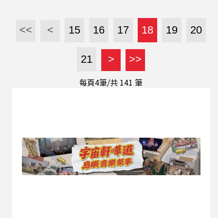
富的表演經驗。 除了演歌，她還學習了烏克麗麗、
國標舞等不同領域的才藝，每一項學習都帶給她無
比的樂趣與成就感。這樣的學習精神讓她的生活更
<<
<
15
16
17
18
19
20
加充實，也讓她在音樂領域中找到了自己的舞台。
在公益演出的過程中，喻仙慧也面臨不少挑戰。她
21
>
>>
深知表演不只是技術的展現，更是一種與觀眾交
流、傳遞情感的方式。街頭表演的環境變化多端，
每頁4筆/共
141
筆
時常需要即興應對不同的狀況，但她樂於接受這些
挑戰，並將其視為自我成長的機會。 此外，喻仙慧
深刻體會到真誠經營人脈的重要性。在她需要協助
的時候，因為過去與人建立的深厚關係，往往能獲
得意想不到的幫助。無論是在音樂學習、表演經
驗，還是公益活動的推動上，她都用心投入，讓這
份熱情成為人生的重要動力。她的故事告訴我們，
無論年齡如何，只要懷抱熱情並勇於挑戰，就有亮
點的舞台。