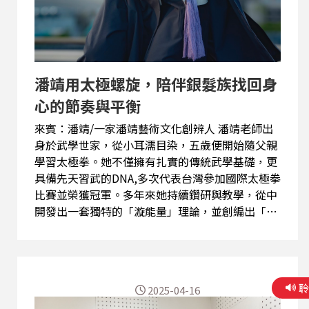
潘靖用太極螺旋，陪伴銀髮族找回身
心的節奏與平衡
來賓：潘靖/一家潘靖藝術文化創辨人 潘靖老師出
身於武學世家，從小耳濡目染，五歲便開始隨父親
學習太極拳。她不僅擁有扎實的傳統武學基礎，更
具備先天習武的DNA,多次代表台灣參加國際太極拳
比賽並榮獲冠軍。多年來她持續鑽研與教學，從中
開發出一套獨特的「漩能量」理論，並創編出「太
極螺旋13式」，希望能幫助不同年齡、身體狀況的
人，找到適合自己的太極方式。 在學習過程中，潘
靖老師也曾向熊衛老師習得「太極導引」，從而體
悟到太極不只是招式與套路，更重要的是回到身體
2025-04-16
本身，感受內在的節奏與流動。熊衛老師的教法拋