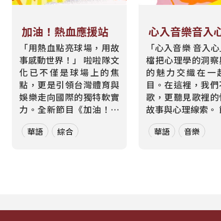
加油！熱血應援站
心入音樂音入
「用熱血點亮球場，用故
「心入音樂 音入
事感動世界！」 啦啦隊文
檔把心理學的洞察
化已不僅是球場上的焦
的魅力交織在一
點，更是引領台灣體育與
目。在這裡，我們
娛樂走向國際的獨特軟實
歌，更聽見歌裡的
力。全新節目《加油！熱
故事與心理線索。 節目從
血應援站》，由香港藝人
心理學的角度出發
華語
綜合
華語
音樂
張啟樂與影視運動產業專
聽眾探索音樂如何
業經理人鄭偉柏搭檔，將
奏、旋律與聲響，
帶領全球華語聽眾深入這
響心情——為何某
條充滿汗水與笑容的應援
能帶來安定？為何
經濟學。 全方位解構啦啦
詞能勾起回憶？為
隊產業的面貌，從耀眼的
同的音色會讓我
啦啦隊...
舞、想流淚...