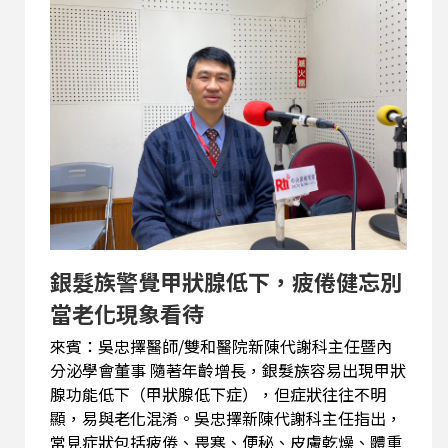
開固定形式，重視用心感受身體的每一個動作，這
對潘靖老師產生深遠影響，也豐富了對太極的理
解。 潘靖老師認為，太極的核心在於螺旋運動。螺
旋代表著曲線的流動，是一種柔軟而有彈性的力
量。只要持續透過螺旋的運動方式練習，身體便能
達到能量傳導的效果。也特別設計了適合銀髮族的
簡易招式，幫助他們改善身體柔軟度與健康狀態。
銀髮族警覺甲狀腺低下，疲倦健忘別
當老化現象看待
來賓：吳忠擇醫師/雙和醫院新陳代謝科主任暨內
分泌學會董事 隨著年齡增長，銀髮族容易出現甲狀
腺功能低下（甲狀腺低下症），但症狀往往不明
顯，易與老化混淆。吳忠擇新陳代謝科主任指出，
常見症狀包括疲倦、畏寒、便秘、皮膚乾燥、體重