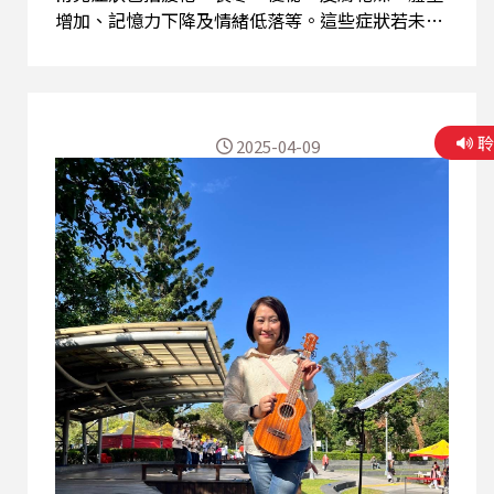
增加、記憶力下降及情緒低落等。這些症狀若未察
覺，可能影響長者生活品質與健康。 甲狀腺功能低
下主要是因為甲狀腺無法製造足夠的甲狀腺素，影
響身體的新陳代謝。診斷上，透過抽血檢查TSH與
T4指數可判斷是否異常。治療方面，醫師通常會依
2025-04-09
據檢查結果開立人工甲狀腺素藥物進行替代療法，
並定期追蹤劑量調整。 在飲食方面，吳醫師建議，
長者可適量攝取富含碘的食物，如海帶、紫菜、魚
類等，有助甲狀腺素合成。但也要注意避免過量，
尤其是已有服藥治療者，以免干擾藥效。此外，富
含硒的食物如堅果、全穀類及蛋類，對於甲狀腺健
康也具正面效果。均衡飲食、適當運動與充足睡眠
同樣是維持健康的重要關鍵。 總結來說，銀髮族若
出現不明原因的倦怠或情緒低落，應主動就醫檢查
甲狀腺功能，及早發現、及早治療，配合良好生活
習慣，有助延緩疾病惡化並提升生活品質。