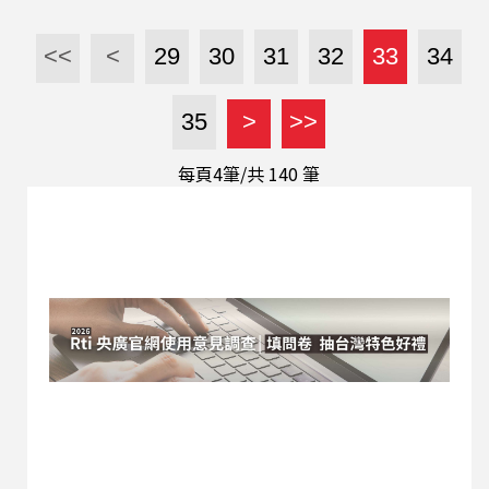
用葉片和果實類的精油可以淨化空間。在情緒方
面，以檸檬香茅等精油，能夠讓心情平穩。在嗅覺
<<
<
29
30
31
32
33
34
提升的精油如，檀香、佛手甘、橙花和乳香。這節
目當中呂秀齡老師讓我們認識了，香味心理學以及
35
>
>>
香味如何影響心情與環境，歡迎收聽⋯。
每頁4筆/共
140
筆