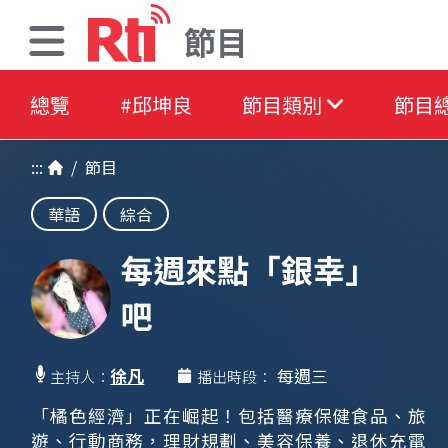
節目
總覽
#邱坤良
節目類別
節目
:::
/
節目
華語
綜合
每週來點「銀幸」
吧
徐凡
每週三
主持人：
播出時段：
「橘色經濟」正在崛起！包括醫療保健食品、旅
遊、行動商務，理財規劃、美容保養、退休充電