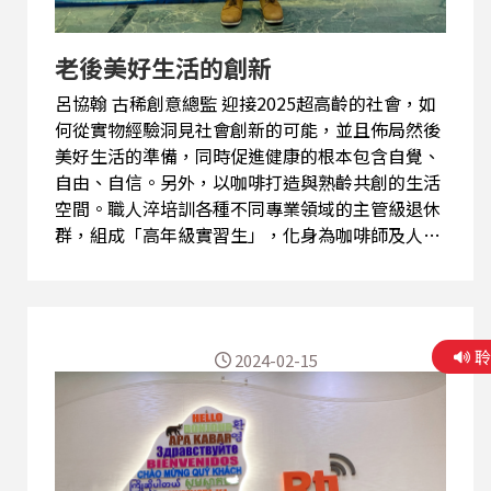
老後美好生活的創新
呂協翰 古稀創意總監 迎接2025超高齡的社會，如
何從實物經驗洞見社會創新的可能，並且佈局然後
美好生活的準備，同時促進健康的根本包含自覺、
自由、自信。另外，以咖啡打造與熟齡共創的生活
空間。職人淬培訓各種不同專業領域的主管級退休
群，組成「高年級實習生」，化身為咖啡師及人生
導師，為你泡一杯咖啡，聆聽你的故事，以豐富的
人生閱歷，給予人生指引或專業領域指導。 除了職
人萃咖啡的培訓之外，由於音樂系畢業的呂協翰曾
協助弘道老人基金會籌辦音樂劇，因此也招募高年
2024-02-15
級成立劇團，售票演出相當的成功。起初成立合唱
團並不順利，但方向修正與音樂劇相同的方式，卻
讓高年級生有成就感。繼續挑戰到幼兒園說故事加
上帶動跳，讓退休後的銀髮族有了第二人生，尤其
推出一場服裝走秀活動，讓高年級生挑一件有故事