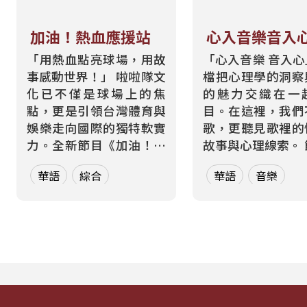
加油！熱血應援站
心入音樂音入
「用熱血點亮球場，用故
「心入音樂 音入
事感動世界！」 啦啦隊文
檔把心理學的洞察
化已不僅是球場上的焦
的魅力交織在一
點，更是引領台灣體育與
目。在這裡，我們
娛樂走向國際的獨特軟實
歌，更聽見歌裡的
力。全新節目《加油！熱
故事與心理線索。 節目從
血應援站》，由香港藝人
心理學的角度出發
華語
綜合
華語
音樂
張啟樂與影視運動產業專
聽眾探索音樂如何
業經理人鄭偉柏搭檔，將
奏、旋律與聲響，
帶領全球華語聽眾深入這
響心情——為何某
條充滿汗水與笑容的應援
能帶來安定？為何
經濟學。 全方位解構啦啦
詞能勾起回憶？為
隊產業的面貌，從耀眼的
同的音色會讓我
啦啦隊...
舞、想流淚...