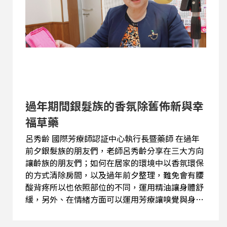
以將走路當成運動，一週至少運動三天，必須走到
「有點喘又不會太喘的速度」，就可以達到運動效
果、游泳、騎單車都是適合銀髮族的朋友們。吳主
任說：「醫學之父就有提及運動本身就是個藥
物」。
過年期間銀髮族的香氛除舊佈新與幸
福草藥
呂秀齢 國際芳療師認証中心執行長暨藥師 在過年
前夕銀髮族的朋友們，老師呂秀齡分享在三大方向
讓齡族的朋友們；如何在居家的環境中以香氛環保
的方式清除房間，以及過年前夕整理，難免會有腰
酸背疼所以也依照部位的不同，運用精油讓身體舒
緩，另外、在情緒方面可以運用芳療讓嗅覺與身體
得以療癒。 老師也提供在衛浴設備和廚房運用檸檬
精油再加上小蘇打，可以輕鬆的清潔環境。房間運