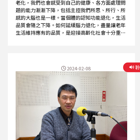
老化，我們也會感受到自己的健康、各方面處理問
題的能力漸漸下降，包括主控我們所思、所行、所
感的大腦也是一樣。當個體的認知功能退化，生活
品質會隨之下降。如何延緩腦力退化，盡量讓老年
生活維持應有的品質，是迎接高齡化社會十分重要
的議題。 如何維持大腦功能以提升生活品質，投入
學習新知、豐富社交的勞動，以增進大腦的靈活
度。大腦功能基本上是依循著「用進、廢退」原
則，經常使用到的部分會越容易保存，反應也會越
2024-02-08
靈活，而生活中我們如何增進大腦的靈活度呢？要
多閱讀、學習新的知識、從事多種大腦刺激活動、
利用過去豐富的生活經驗及智慧。 透過規律的作
息、充足的睡眠、休閒活動、釋放生活壓力，並學
習做好情緒管理，學習以積極、樂觀的生活態度，
並且在飲食方面以地中海型食物為主。