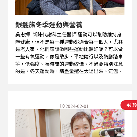
銀髮族冬季運動與營養
吳忠擇 新陳代謝科主任醫師 運動可以幫助維持身
體健康，但不是每一種運動都適合每一個人，尤其
是老人家，他們應該做哪些運動比較好呢？可以做
一些有氧運動，像是散步、平地健行以及騎腳踏車
等，低強度、長時間的運動較佳。不過要特別注意
的是，冬天運動時，請盡量選在太陽出來、氣溫較
暖後，或者午後再出門運動，運動前也請先做足夠
的暖身運動，以免運動傷害。 冬天常常會有寒流等
級的冷氣團來襲，造成各地氣溫將下探，這對於銀
髮族的長者健康都是一項考驗，如何在寒冷天氣中
2024-02-01
讓長者，或是特別是有心血管疾病者要注重保暖健
康，因為天氣溫度的突然改變，容易造成有心血管
疾病或是年長者的身體發生問題，例如；起床注意
保暖和防跌、戶外活動的配件要齊。 另外，長輩可