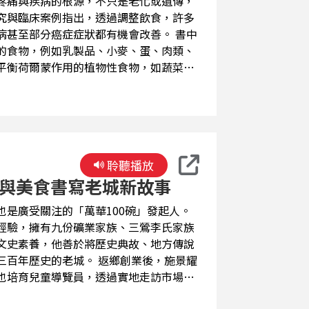
疼痛與疾病的根源，不只是老化或遺傳，
究與臨床案例指出，透過調整飲食，許多
至部分癌症症狀都有機會改善。 書中
的食物，例如乳製品、小麥、蛋、肉類、
平衡荷爾蒙作用的植物性食物，如蔬菜、
習慣，例如維生素B6、鎂、Omega-
是：找出讓身體失衡的食物，並以正確飲
聆聽播放
化與美食書寫老城新故事
是廣受關注的「萬華100碗」發起人。
經驗，擁有九份礦業家族、三鶯李氏家族
文史素養，他善於將歷史典故、地方傳說
城。 返鄉創業後，施景耀
也培育兒童導覽員，透過實地走訪市場與
積極串聯在地商家，舉辦各式文化活動，