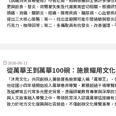
《病痛消失食療聖經》作者尼爾．柏納德醫師主張許多慢性
更與飲食、發炎、荷爾蒙失衡及代謝異常密切相關。根據研
頭痛、背痛、關節炎、經痛、腸胃疾病、糖尿病、心血管疾病甚
提出三大核心策略：第一，找出並避開可能引發過敏與發炎
巧克力、咖啡因等；第二，多攝取具有抗發炎、改善循環、
豆類、水果及天然香料；第三，適度搭配營養補充品與良好生活
3、規律運動、充足睡眠與壓力管理。 柏納德醫師透過大量研究與案例說明，食物不只是提供營養，
更可能成為預防疾病、促進身體修復的重要工具。核心觀念
食取代過度依賴藥物，讓身體恢復自我修復能力。
2026-06-11
從萬華王到萬華100碗：施景耀用文
「沐育文化」共同創辦人兼營運長施景耀人稱「萬華王」，也
他從國小四年級開始投入萬華巷弄導覽，累積超過千場導覽
及艋舺第五代等多元歷史背景。憑藉師範教育專業與深厚的
與人文故事融入導覽之中，帶領民眾深入認識萬華這座擁有三百年歷史的老
致力於地方文化復興與社區營造，不僅創辦文化導覽事業，
店家，培養下一代的表達能力、文化認同與地方關懷。他更