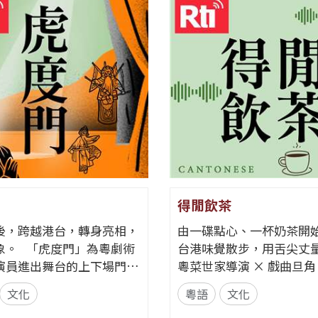
得閒飲茶
後，跨越港台，轉身亮相，
由一碟點心、一杯奶茶開
」為粵劇術
台港味覺散步，用舌尖丈
演員進出舞台的上下場門
粵菜世家導演 × 戲曲旦
這道門，便要忘卻自我，全
飛越日常的文化符號。 「得閒飲
文化
粵語
文化
角色。而在現實生活中，每
茶」是港式社交中最溫暖