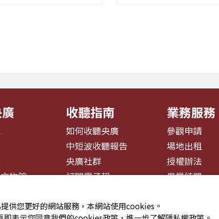
都在跨越那道屬於自己的
語，藉著裊裊茶香，開啟
門」——在不同身分間切
與地域文化的深度觀察 。
同文化間轉場 。 本節目
由學慧，搭檔身兼舞蹈影
入舞台」為核心意象，每週
劇團監製，同時也是香港
眾進行一場...
史菜系」粵菜大廚世家...
央廣
收聽指南
業務服務
息
如何收聽央廣
參觀申請
告
中短波收聽報告
場地出租
募
央廣社群
授權辦法
播文物館
訂閱電子報
異業結盟
提供您更好的網站服務，本網站使用cookies。
即表示您同意我們的cookies政策，進一步了解隱私權政策。