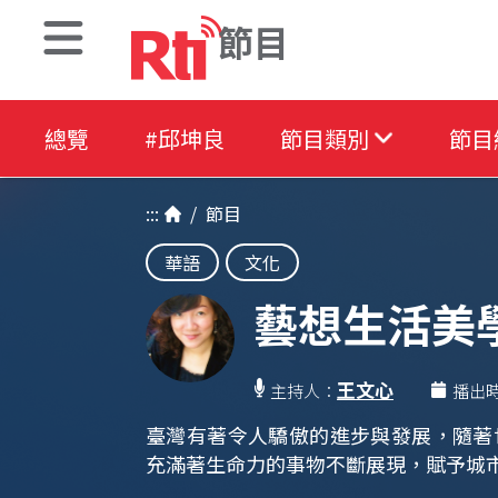
節目
總覽
#邱坤良
節目類別
節目
:::
/
節目
華語
文化
藝想生活美
王文心
主持人：
播出
臺灣有著令人驕傲的進步與發展，隨著
充滿著生命力的事物不斷展現，賦予城