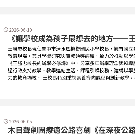
為萬華注入新的活力。 其中最具代表性的成果，便是引發廣大迴響的「萬華100碗」。這份美食名單
精選萬華百家經典小吃，從滷肉飯、刈包到甜不辣、肉圓，
新興人氣美食，展現萬華豐富多元的飲食文化。「萬華100
歷史、人情與庶民生活的文化地圖，讓人透過味蕾走進老城
2026-06-10
《讓學校成為孩子最想去的地方──
王勝忠校長現任臺中市清水區槺榔國民小學校長，擁有國立
教育現場，兼具學術研究與實務領導經驗，致力於推動以學
《王勝忠校長的辦學必修課》中，分享多年辦學理念與領導
過行政支持教學、教學連結生活、課程引領校務，建構以學
力的教育場域。 王校長特別重視素養導向課程與創新教學，積極推動閱讀教育、雙語教育、國際教
育、社會情緒學習及生成式AI融入課程，培養學生自主學習
農園與永續環境課程，引導孩子從認識在地出發，建立全球
重要性，透過友善校園、多元活動與生命教育，引導學生學習感恩、合作
學必修課》不僅記錄王勝忠校長的教育信念，更展現「成就
2026-06-05
木目聲劇團療癒公路喜劇《在深夜公