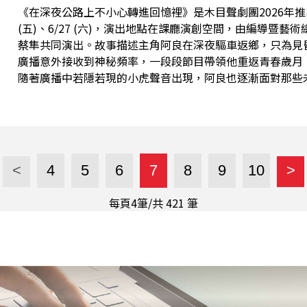
《在深夜公路上不小心轉進回憶裡》是木目聲劇團2026年推
(五)、6/27 (六)，演出地點在課廳演創空間，由編導暨
蔡隼共同演出。故事描述主角阿良在深夜驅車返鄉，只為見
廣播意外接收到神秘頻率，一段段節目帶領他重返青春歲月
隨著廣播中若隱若現的小虎聲音出現，阿良也逐漸面對那些
暖的方式探討友情、成長與失落，在笑聲中引領觀眾走入記
這齣作品延續木目聲劇團一貫「笑中帶淚」的風格，透過深
關於回憶、思念與療癒的動人旅程。 本集節目請到演員鄭易川，他畢業於英國表演名校 East 15
Acting School 表演碩士，從小熱愛音樂與歌唱，曾
啟對表演藝術的探索。他始終保持謙遜的學習態度，即使成
<
4
5
6
7
8
9
10
>
者。大學期間專攻崑曲旦角，曾演出《牡丹亭》、《長生殿
士期間，則參與莎士比亞《維洛那...
每頁4筆/共
421
筆