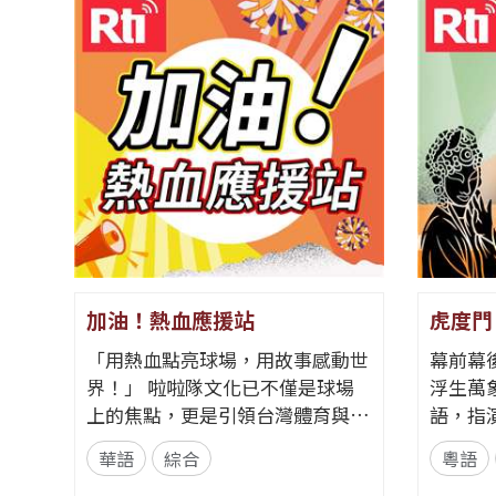
加油！熱血應援站
虎度門
「用熱血點亮球場，用故事感動世
幕前幕
界！」 啦啦隊文化已不僅是球場
浮生萬象。 「虎度門
上的焦點，更是引領台灣體育與娛
語，指
樂走向國際的獨特軟實力。全新節
，跨過
華語
綜合
粵語
目《加油！熱血應援站》，由香港
心投入