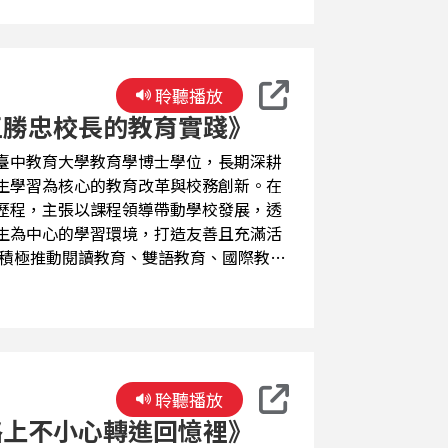
不僅記錄老字號店家的傳承故事，也介紹
碗」不只是美食指南，更是一部認識萬華
記憶，感受萬華最真實而迷人的風貌。
聆聽播放
王勝忠校長的教育實踐》
臺中教育大學教育學博士學位，長期深耕
生學習為核心的教育改革與校務創新。在
歷程，主張以課程領導帶動學校發展，透
生為中心的學習環境，打造友善且充滿活
與未來競爭力。同時結合食農教育、生態
視野與環境責任感。他也強調品格教育的
與承擔。 《王勝忠校長的辦
每一個孩子」的教育理想與實踐成果。
聆聽播放
路上不小心轉進回憶裡》