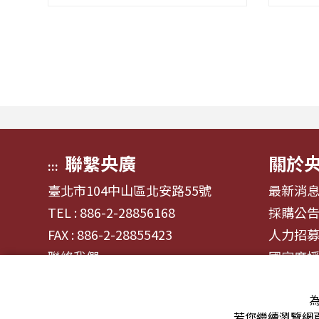
藝人張啟樂與影視運動產業專業經
個人也
理人鄭偉柏搭檔，將帶領全球華語
「虎度
聽眾深入這條充滿汗水與笑容的應
換，在不
援經濟學。 全方位解構啦啦隊產
以「出
業的面貌，從耀眼的啦啦隊...
二帶領聽
聯繫央廣
關於
:::
臺北市104中山區北安路55號
最新消
TEL : 886-2-28856168
採購公
FAX : 886-2-28855423
人力招
聯絡我們
國家廣
為
若您繼續瀏覽網頁