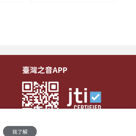
一場飲食
發，帶領聽眾探索音樂如何透過節
整單元
 本節目
奏、旋律與聲響，悄悄影響心情
交鋒思
像導演、
——為何某些旋律能帶來安定？為
新思考
著名「太
何一句歌詞能勾起回憶？為什麼不
目希望
同的音色會讓我們想跳舞、想流
迷思，
淚...
臺灣之音APP
我了解