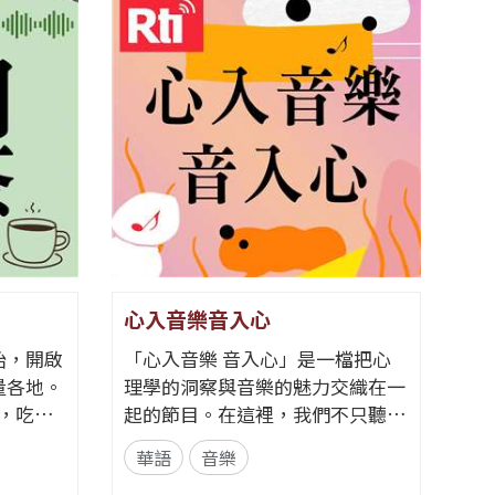
心入音樂音入心
永續
始，開啟
「心入音樂 音入心」是一檔把心
《永續
量各地。
理學的洞察與音樂的魅力交織在一
為核心
角，吃出
起的節目。在這裡，我們不只聽
理、氣
歌，更聽見歌裡的情緒、故事與心
不同立
華語
音樂
華語
的問候
理線索。 節目從心理學的角度出
話。節