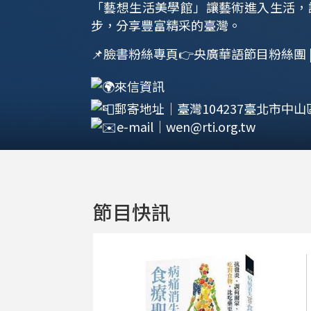
「藝想生活美學館」讓藝術進入生活，
步，分享豐富精采的臺灣。
📌臉書粉絲專頁👉
央廣華語節目粉絲團 | F
來信資訊
郵寄地址｜臺灣104237臺北市中山
e-mail｜
wen@rti.org.tw
節目快訊