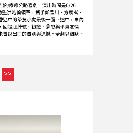
出的療癒公路喜劇，演出時間是6/26
藝術總監洪晧倫領軍，攜手鄭易川、方宸嵩、
昏迷中的摯友小虎最後一面。途中，車內
，回憶起綽號、初戀、夢想與珍貴友情。
未曾說出口的告別與遺憾。全劇以幽默溫
憶深處，重新理解人生中的相遇與離別。
夜公路與廣播節目的巧妙設定，帶來一場
參與校內外合唱團，對民謠情有獨鍾，也因此開
為科班演員，仍視自己為持續精進的學習
>>
》、《獅吼記》等經典作品；赴英攻讀碩