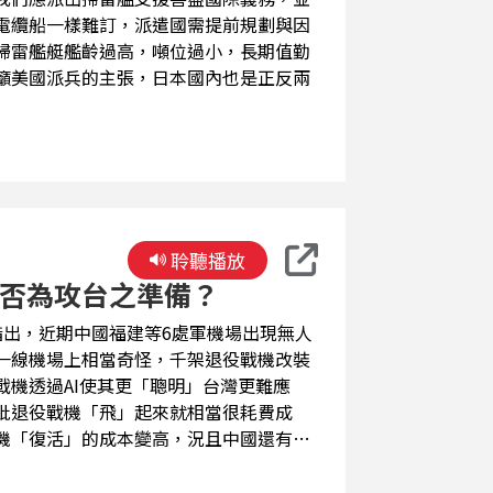
電纜船一樣難訂，派遣國需提前規劃與因
掃雷艦艇艦齡過高，噸位過小，長期值勤
籲美國派兵的主張，日本國內也是正反兩
聆聽播放
是否為攻台之準備？
指出，近期中國福建等6處軍機場出現無人
一線機場上相當奇怪，千架退役戰機改裝
機透過AI使其更「聰明」台灣更難應
批退役戰機「飛」起來就相當很耗費成
機「復活」的成本變高，況且中國還有各
戰機復活。