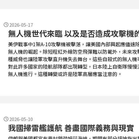
2026-05-17
無人機世代來臨 以及是否造成攻擊機
美伊戰事中1架A-10攻擊機被擊落，讓美國內部興起應儘
無人機的崛起。除短程紅外線防空飛彈難以防範外，未來攻
種威脅也讓陸軍攻擊直升機失去舞台。這些自殺式的無人機
對此許多國家的陸航部隊都出現轉型，日本陸上自衛隊慢慢汰除
無人機進行。這種轉變或許是陸軍高層應當注意的。
2026-05-10
我國掃雷艦護航 善盡國際義務與現實
伊朗與美國都宣布要封鎖荷姆茲海峽，期間有部分評論指出