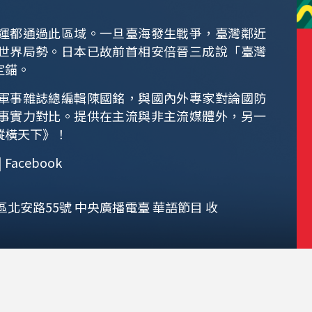
運都通過此區域。一旦臺海發生戰爭，臺灣鄰近
世界局勢。日本已故前首相安倍晉三成說「臺灣
定錨。
軍事雜誌總編輯陳國銘，與國內外專家對論國防
事實力對比。提供在主流與非主流媒體外，另一
縱橫天下》！
acebook
區北安路55號 中央廣播電臺 華語節目 收