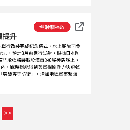
聆聽播放
幅提升
地舉行改裝完成紀念儀式，水上艦隊司令
能力，預計8月前進行試射。根據日本防
，這些飛彈將裝載於海自的8艘神盾艦上。
射程內，戰時還能得到美軍相關兵力與飛彈
「突破專守防衛」，增加地區軍事緊張；
>>