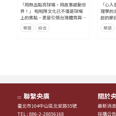
「用熱血點亮球場，用故事感動世
「心入
界！」 啦啦隊文化已不僅是球場
理學的
上的焦點，更是引領台灣體育與娛
起的節
樂走向國際的獨特軟實力。全新節
歌，更
華語
綜合
華語
目《加油！熱血應援站》，由香港
理線索。 節目從心理學的
藝人張啟樂與影視運動產業專業經
發，帶
理人鄭偉柏搭檔，將帶領全球華語
奏、旋
聽眾深入這條充滿汗水與笑容的應
——為
援經濟學。 全方位解構啦啦隊產
何一句
業的面貌，從耀眼的啦啦隊...
同的音
淚...
聯繫央廣
關於
:::
臺北市104中山區北安路55號
最新消
TEL : 886-2-28856168
採購公