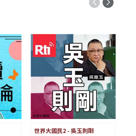
世界大國民2 - 吳玉則剛
Go F