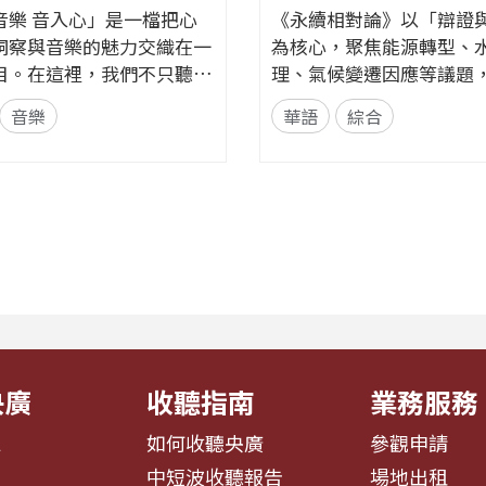
音樂 音入心」是一檔把心
《永續相對論》以「辯證
洞察與音樂的魅力交織在一
為核心，聚焦能源轉型、
目。在這裡，我們不只聽
理、氣候變遷因應等議題
聽見歌裡的情緒、故事與心
不同立場與專業背景的來
音樂
華語
綜合
角度出
話。節目以每月一題、四
領聽眾探索音樂如何透過節
整單元，從各方觀點、爭
律與聲響，悄悄影響心情
交鋒思辨，讓聽眾在多元
何某些旋律能帶來安定？為
新思考永續的意義與實踐
歌詞能勾起回憶？為什麼不
目希望打破「永續必然有
色會讓我們想跳舞、想流
迷思，透過理性討論與主持人
央廣
收聽指南
業務服務
息
如何收聽央廣
參觀申請
告
中短波收聽報告
場地出租