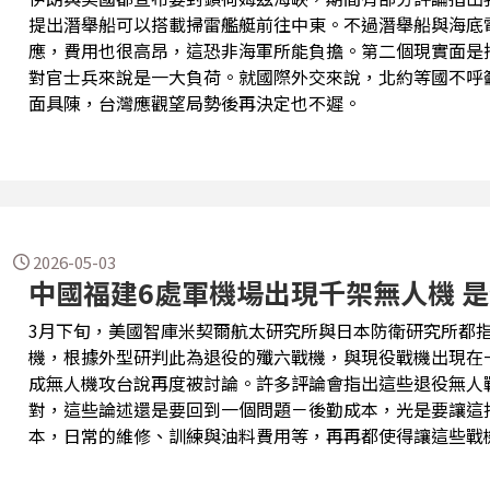
提出潛舉船可以搭載掃雷艦艇前往中東。不過潛舉船與海底
應，費用也很高昂，這恐非海軍所能負擔。第二個現實面是
對官士兵來說是一大負荷。就國際外交來說，北約等國不呼
面具陳，台灣應觀望局勢後再決定也不遲。
2026-05-03
中國福建6處軍機場出現千架無人機 
3月下旬，美國智庫米契爾航太研究所與日本防衛研究所都
機，根據外型研判此為退役的殲六戰機，與現役戰機出現在
成無人機攻台說再度被討論。許多評論會指出這些退役無人戰
對，這些論述還是要回到一個問題－後勤成本，光是要讓這
本，日常的維修、訓練與油料費用等，再再都使得讓這些戰
式各樣的無人機可以運用。著實沒有必要花大錢讓這些退役