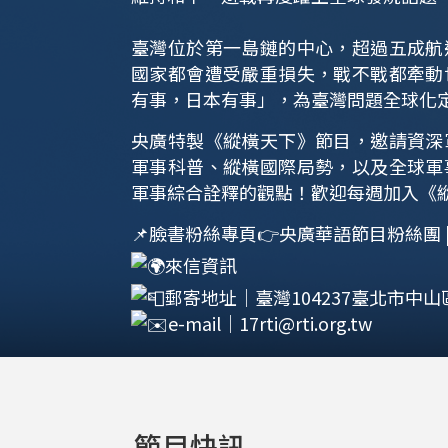
臺灣位於第一島鏈的中心，超過五成航
國家都會遭受嚴重損失，戰不戰都牽動
有事，日本有事」，為臺灣問題全球化
央廣特製《縱橫天下》節目，邀請資深
軍事科普、縱橫國際局勢，以及全球軍
軍事綜合詮釋的觀點！歡迎每週加入《
📌臉書粉絲專頁👉
央廣華語節目粉絲團 | F
來信資訊
郵寄地址｜臺灣104237臺北市中山
e-mail｜
17rti@rti.org.tw
節目快訊