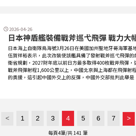
2026-04-26
日本神盾艦裝備戰斧巡弋飛彈 戰力大
日本海上自衛隊鳥海號3月26日在美國加州聖地牙哥海軍基
伍賀祥裕表示，此次改裝使該艦具備了發射戰斧巡弋飛彈的
衛省規劃，2027財年底以前日方最多取得400枚戰斧飛彈
戰斧飛彈射程1,600公里以上，中國北京與上海都在飛彈
的奧援，這引起中國外交上的反彈，中國外交部批判此舉是
媒體報導這是日本配合美國圍堵中國，可能引發軍備競賽。
<
1
2
3
4
5
6
7
>
每頁4筆/共
141
筆