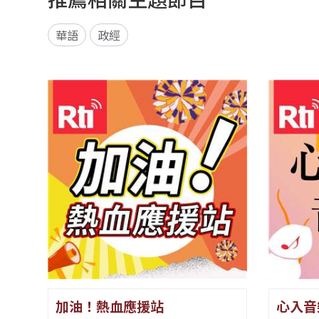
華語
政經
加油！熱血應援站
心入音