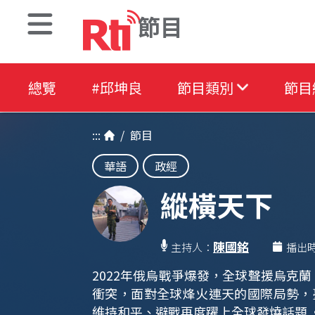
節目
總覽
#邱坤良
節目類別
節目
:::
/
節目
華語
政經
縱橫天下
陳國銘
主持人：
播出
2022年俄烏戰爭爆發，全球聲援烏克蘭
衝突，面對全球烽火連天的國際局勢，
維持和平、避戰再度躍上全球發燒話題 