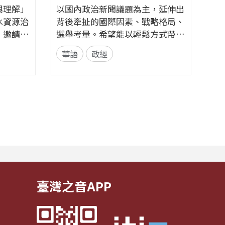
與理解」
以國內政治新聞議題為主，延伸出
透過節
水資源治
背後牽扯的國際因素、戰略格局、
背後的
，邀請具
選舉考量。希望能以輕鬆方式帶入
訓練、
賓展開對
政治解析，同時增進相關知識。
輔導、
華語
政經
華語
集為一完
📌臉書粉絲專頁👉央廣華語節目
現最好
議脈絡到
提升。
粉絲團 | Facebook 來信資訊 郵寄
論述中重
選手們
地址｜臺灣104237臺北市中山區北
方式。節
的挑戰
安路55號 中央廣播電臺 華語節目
共識」的
和毅力
收 e-mail｜17rti@rti.org.tw
...
臺灣之音APP