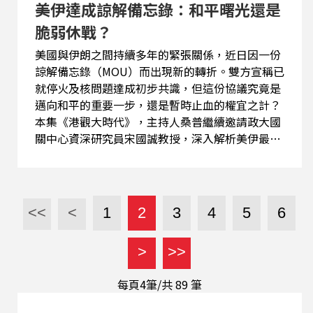
美伊達成諒解備忘錄：和平曙光還是
脆弱休戰？
美國與伊朗之間持續多年的緊張關係，近日因一份
諒解備忘錄（MOU）而出現新的轉折。雙方宣稱已
就停火及核問題達成初步共識，但這份協議究竟是
邁向和平的重要一步，還是暫時止血的權宜之計？
本集《港觀大時代》，主持人桑普繼續邀請政大國
關中心資深研究員宋國誠教授，深入解析美伊最新
談判進展。節目首先探討這份備忘錄的法律性質，
以及美伊雙方公布內容出現的落差。宋老師指出，
這並非正式條約，而更像是一份為期60天的停火安
排，真正關鍵仍在後續談判與履約機制。 節目進一
<<
<
1
2
3
4
5
6
步分析五大核心爭議，包括伊朗濃縮鈾與核設施監
管、海外遭凍結資金的解凍問題、荷姆茲海峽通航
>
>>
權、伊朗支持的區域武裝勢力，以及美軍在中東的
軍事部署。這些問題牽涉各方核心利益，即使簽署
每頁4筆/共
89
筆
協議，也未必代表衝突能夠徹底化解。 此外，節目
也聚焦以色列在整個協議中的角色。由於以色列並