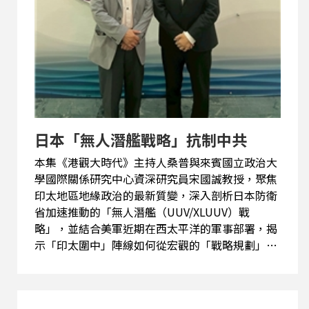
日本「無人潛艦戰略」抗制中共
本集《港觀大時代》主持人桑普與來賓國立政治大
學國際關係研究中心資深研究員宋國誠教授，聚焦
印太地區地緣政治的最新質變，深入剖析日本防衛
省加速推動的「無人潛艦（UUV/XLUUV）戰
略」，並結合美軍近期在西太平洋的軍事部署，揭
示「印太圍中」陣線如何從宏觀的「戰略規劃」正
式步入具體的「戰術操作」階段，進而鞏固台海與
第一島鏈內側與外側安全，並對中共遠洋海軍實力
發揮關鍵抗制作用。 主持人與來賓均認為，日本推