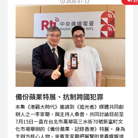
2026-07-12
備份蘋果特展、抗制跨國犯罪
本集《港觀大時代》邀請到《追光者》媒體共同創
辦人之一李家聰，與主持人桑普，共同討論目前至
7月15日一直在台北市萬華區三水街70號新富町文
化市場舉辦的《備份蘋果．記錄香港》特展。 身為
主辦方核心人物，來賓李家聰把展覽的意義娓娓道