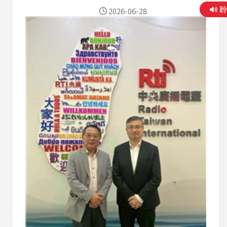
進無人潛艦戰略，標誌著其防衛思維已從傳統的
2026-06-28
「本土防衛」轉向「主動遏阻」。這張由美日協同
在太平洋構築的全方位、多層次水下監控與打擊
網，無疑已成為極力想走向深藍、控制西太平洋的
中共海軍一道極難突破且成本高昂的隱形屏障，也
為台海和平與印太安全秩序提供了更具實質韌性的
戰術支撐。