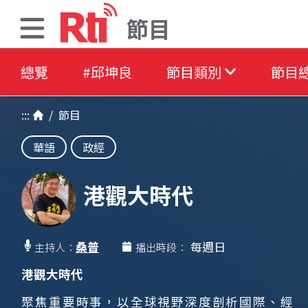
節目
總覽
#邱坤良
節目類別
節目
:::
/
節目
華語
政經
港觀大時代
桑普
每週日
主持人：
播出時段：
港觀大時代
聚焦重要時事，以全球視野深度剖析國際、經