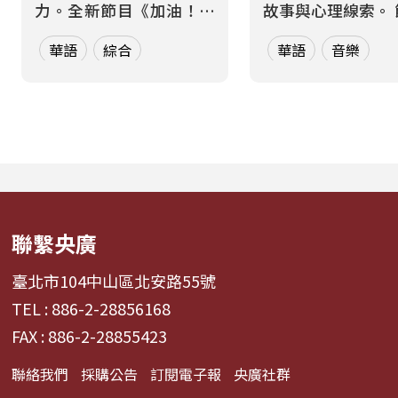
力。全新節目《加油！熱
故事與心理線索。 節目從
血應援站》，由香港藝人
心理學的角度出發
華語
綜合
華語
音樂
張啟樂與影視運動產業專
聽眾探索音樂如何
業經理人鄭偉柏搭檔，將
奏、旋律與聲響，
帶領全球華語聽眾深入這
響心情——為何某
條充滿汗水與笑容的應援
能帶來安定？為何
經濟學。 全方位解構啦啦
詞能勾起回憶？為
隊產業的面貌，從耀眼的
同的音色會讓我
啦啦隊...
舞、想流淚...
聯繫央廣
臺北市104中山區北安路55號
TEL : 886-2-28856168
FAX : 886-2-28855423
聯絡我們
採購公告
訂閱電子報
央廣社群