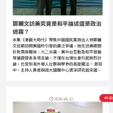
鄭麗文訪美究竟是和平論述還是政治
迷霧？
本集《港觀大時代》聚焦中國國民黨政治人物鄭麗
文近期訪問美國所引發的廣泛爭議。她在訪美期間
針對兩岸關係、九二共識、美中台互動及和平發展
等議題發表多項言論，不僅在台灣社會引起熱烈討
論，也受到海外華人社群與學界的高度關注。 節目
中，主持人桑普與政大國關中心資深研究員宋國誠
深入分析鄭麗文的相關發言，包括「兩岸同屬一
中」、「九二共識與一國兩制無關」、「和平對話
與國防建設可並行」等主張，並從國際政治、兩岸
關係及戰略研究角度提出不同觀點。 桑普與宋國誠
2026-06-21
也探討近年備受關注的「修昔底德陷阱」理論，分
析大國競爭究竟是權力衝突還是制度衝突，以及文
化同源是否足以化解政治與價值體系的矛盾。同