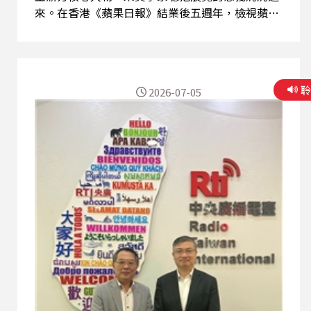
來。在香港《蘋果日報》結業後五週年，檢視蘋果
舊物，不勝感慨。許多回憶在壓抑了五年後重新釋
放，令人淚如泉湧。 來賓鄭重指出：有很多香港人
專誠從香港飛到台灣參觀，也有很多台灣人前來參
觀，甚至現場陪同親子學習。拒絕遺忘自由香港，
2026-07-05
溫存信念希望，莫讓明日台灣變成今日香港，正是
特展的真正意義。 特展也搭配若干閉門分享會、短
影片播放。這是主持人認為最精彩的部分。例如在
陳健民和管中祥兩位教授的場次，原先預計容納25
人的小房間迫爆了70多人，觀映後，很多人淚如泉
湧，互訴心曲。這種從專政壓抑下個人記憶突然獲
得釋放的強烈感受，實在非筆墨所能形容。與其
「不要哭了」，不如「讓我哭吧」。 在專訪中，我
們繼續談到來賓對參訪者的一句語重深重的話：
《蘋果日報》的報頭標誌圖案，對台灣人來說，很
輕；但對香港人來說，很重。在今天的香港，如果
收藏或展示之，後果難料。聽後不免令人揪心。 節
目最後也談及中國民...