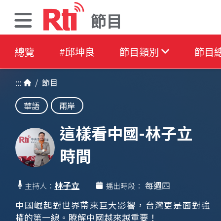
節目
總覽
#邱坤良
節目類別
節目
:::
/
節目
華語
兩岸
這樣看中國-林子立
時間
林子立
每週四
主持人：
播出時段：
中國崛起對世界帶來巨大影響，台灣更是面對強
權的第一線。瞭解中國越來越重要！