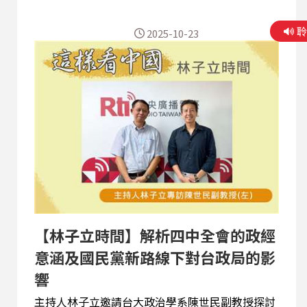
的安全承諾，美國便失去協防台灣的理由，最終將
使台灣孤立無援，只能倒向中國。他進一步分析，
2025-10-23
鄭麗文的路線與台灣主流民意及國民黨內其他政治
人物的中間路線存在矛盾，恐會引發黨內分裂。 陳
世民還指出，總統賴清德延續前總統蔡英文路線，
但論述更為直接，例如明確表示台灣不是中國一部
分。這雖是回應北京的必要之舉，但也觸動了北京
的敏感神經，與蔡英文時期謹慎模糊的風格有所不
同。 (請點選頁面上的三角形播放鍵圖案收聽，或
透過Podcast平台搜尋「這樣看中國 林子立時
間」收聽。) 【與節目互動】
EMAIL: 2020@rti.org.tw、
20200203news@gmail.com PODCAST收聽：
SOUND ON 、SPOTIFY 、Apple Podcasts
【林子立時間】解析四中全會的政經
意涵及國民黨新路線下對台政局的影
響
主持人林子立邀請台大政治學系陳世民副教授探討