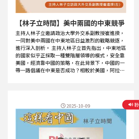
鍵圖案收聽，或透過Podcast平台搜尋「這樣看中
國 林子立時間」收聽。) 【與節目互動】
【林子立時間】美中兩國的中東競爭
EMAIL: 2020@rti.org.tw、20200203...
主持人林子立邀請政治大學外交系副教授崔進揆，
一同對美中兩國在中東地區日益激烈的戰略競逐，
進行深入剖析。 主持人林子立首先指出，中東地區
的國家似乎正採取一種雙階層領導的模式，安全靠
美國，經濟靠中國的策略，在此背景下，中國的一
帶一路倡議在中東是否成功？相較於美國，阿拉伯
國家又是如何看待中國的角色？ 對此，崔進揆教授
分析，美國長期以來扮演著區域「安全提供者」的
角色，是海灣國家最主要的武器供應國。然而，隨
著美國戰略重心轉向印太，其盟友對其安全承諾的
2025-10-09
信賴度正悄悄變化，相較之下，中國則專注於經濟
層面的議題。崔進揆表示，中國憑藉其在5G通訊、
綠能科技等領域的優勢，使其成為中東地區不可或
缺的經濟夥伴，被視為發展機遇而非安全威脅。 而
關於「美以關係」與「美台關係」的異同？崔進揆