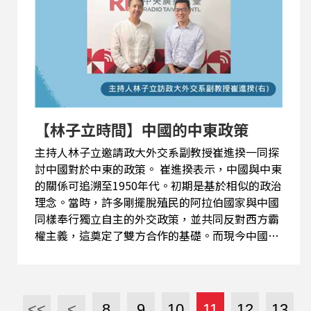
認為，由於強大的國內遊說團體與深厚的文化歷史
淵源，美以關係的緊密程度仍高於美台關係。不
過，他也強調，在全球晶片供應鏈中，讓台灣戰略
地位的重要性日益提升，成為美國無法忽視的核心
利益。 崔進揆還以沙烏地阿拉伯與巴基斯坦簽署軍
事合作協議為例，說明面對美中兩強的競爭，中東
阿拉伯國家正採取一種靈活的避險策略，尋找美國
【林子立時間】中國的中東政策
以外的安全保障選項...
主持人林子立邀請政大外交系副教授崔進揆一同探
討中國對於中東的政策。 崔進揆表示，中國與中東
的關係可追溯至1950年代。初期是基於相似的政治
理念。當時，許多剛擺脫殖民的阿拉伯國家與中國
同樣奉行獨立自主的外交政策，並共同反對西方霸
權主義，這奠定了雙方合作的基礎。而現今中國在
中東的策略，主要為確保龐大的能源供給，以及推
動一帶一路倡議，而中東正是此倡議的關鍵樞紐。
崔進揆指出，中國外交的巧妙之處在於其平衡策
略。它在遜尼派與什葉派之間保持穩固的合作，不
<<
<
8
9
10
11
12
13