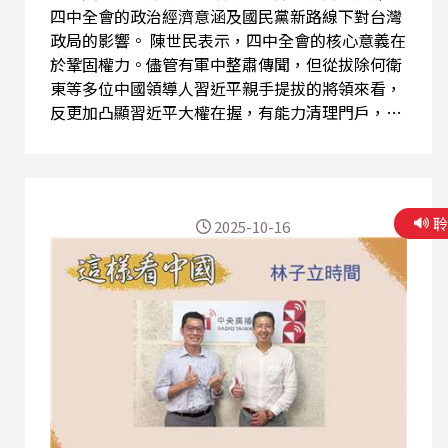
四中全會的政治經濟意涵及國民黨新路線下對台灣
政局的影響。 陳世民表示，四中全會的核心意義在
於鞏固權力。儘管有軍中整肅傳聞，但從拔除何衛
東等多位中國領導人習近平親手提拔的將領來看，
反更加凸顯習近平大權在握，有能力清理門戶，預
計他將順利邁向第四任期。經濟方面，陳世民警
告，中國第三季僅4.8%的GDP成長是在出口創歷史
新高的背景下達成，這意味著國內消費需求已瀕臨
崩潰，而習近平堅持的新質生產力策略，勢必引發
2025-10-16
更激烈的國際貿易戰。 對於國民黨新路線，陳世民
認為，對於即將接任國民黨主席的鄭麗文回覆習近
平賀電時所提的「九二共識」，已從過去馬英九、
朱立倫時期的「一中各表」，質變為「各表一
中」。他解釋，「各表一中」是先肯定了「一中原
則」，才在之後各自表述，這將完全掏空中華民國
的詮釋空間。此外，鄭麗文的路線不再提親美與反
共，這與民眾黨主席黃國昌反對統一、柯文哲延續
蔡英文親美路線的立場背道而馳，讓藍白合的前景
充滿根本性的矛盾。 (請點選頁面上的三角形播放