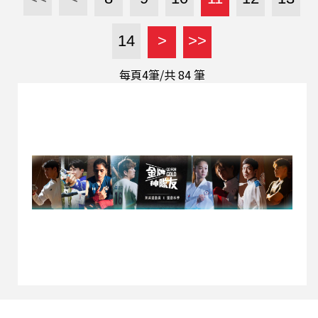
得罪任何一方，以維持其影響力。崔進揆還解釋，
遜尼與什葉派的分歧源於伊斯蘭教先知穆罕默德逝
14
>
>>
世後的繼承問題，什葉派重視血緣，而遜尼派則採
公推，這樣的歷史分歧演變為現今複雜的政治情
每頁4筆/共
84
筆
況。 而關於以阿衝突，中國是否有能力扮演和平角
色？崔進揆分析，哈瑪斯於2023年的攻擊，中斷了
由美國推動的《亞伯拉罕協議》，讓沙烏地阿拉伯
等國承認以色列的腳步停滯。林子立補充說明，他
認為哈瑪斯的攻擊是為破壞以阿和解的戰略行動，
因為一旦和解成功，哈瑪斯將失去其存在的價值。
(請點選頁面上的三角形播放鍵圖案收聽，或透過
Podcast平台搜尋「這樣看中國 林子立時間」收
聽。) 【與節目互動】 ...