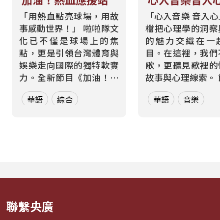
「用熱血點亮球場，用故
「心入音樂 音入
事感動世界！」 啦啦隊文
檔把心理學的洞察
化已不僅是球場上的焦
的魅力交織在一
點，更是引領台灣體育與
目。在這裡，我們
娛樂走向國際的獨特軟實
歌，更聽見歌裡的
力。全新節目《加油！熱
故事與心理線索。 節目從
血應援站》，由香港藝人
心理學的角度出發
華語
綜合
華語
音樂
張啟樂與影視運動產業專
聽眾探索音樂如何
業經理人鄭偉柏搭檔，將
奏、旋律與聲響，
帶領全球華語聽眾深入這
響心情——為何某
條充滿汗水與笑容的應援
能帶來安定？為何
經濟學。 全方位解構啦啦
詞能勾起回憶？為
隊產業的面貌，從耀眼的
同的音色會讓我
啦啦隊...
舞、想流淚...
聯繫央廣