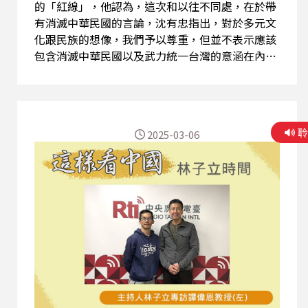
的「紅線」，他認為，這次和以往不同處，在於帶
有消滅中華民國的言論，沈有忠指出，對於多元文
化跟民族的想像，我們予以尊重，但並不表示應該
包含消滅中華民國以及武力統一台灣的意涵在內，
並提及陸委會強調，兩岸交流應該是健康有序的，
若是一直倡導武力解決台灣的問題，與初衷相違
背，陸委會就必須採取動作，每個人的主張都不
同，對於兩岸統一的個人想法，我們表示尊重，但
2025-03-06
不應該是兩岸統一、中華民國消失，這部分陸委會
無法接受。 而何謂兩岸交流「紅線」界線的部分，
沈有忠表明，我們是一個民主自由的國家，因此個
人的文化認同、民族認同，我們都表示尊重，這些
皆屬言論自由的保障範圍，但言論自由並非無限上
綱，若提及統一就是應該要讓中華民國不見、應該
要讓世上只有中華人民共和國、應該要讓台灣變成
中國的一省，這就是踩到我們的「紅線」，更有甚
者，倡導用武力的方式來消滅台灣，達成祖國的統
一，這更是「紅線中的紅線」。 沈有忠更提醒，現
階段的兩岸關係已經不一樣了，若是為了事業發展