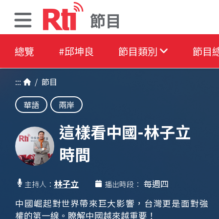
節目
總覽
#邱坤良
節目類別
節目
:::
/
節目
華語
兩岸
這樣看中國-林子立
時間
林子立
每週四
主持人：
播出時段：
中國崛起對世界帶來巨大影響，台灣更是面對強
權的第一線。瞭解中國越來越重要！