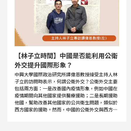
教育，了解當地環境規範後才能進入，這樣不僅能
提升旅遊品質，也能確保台灣的觀光資源不會因過
度開放而受損。 節目中兩位專家還探討了兩岸在經
貿關係上則上一直處於「動態滾動」，到底兩岸經
貿是逐漸脫勾還是剪不斷？以及在台灣，有人視中
國為機會，也有人視之為威脅，但是沒有人會反對
台灣必須強化世界鏈結，請問缺乏國際承認的台
【林子立時間】中國是否能利用公衛
灣，應該怎麼來作來鏈結世界？想...
外交提升國際形象？
中興大學國際政治研究所譚偉恩教授接受主持人林
子立的訪問時表示，何謂公衛外交？公衛外交主要
包括兩方面：一是改善國內疫情形象，例如中國在
疫情期間向其他國家提供醫療援助；二是長期援助
他國，幫助改善其他國家的公共衛生問題，類似於
西方國家的援助。然而，中國的公衛外交與西方國
家的不同，西方國家往往會提供價值觀的輸出，如
改善防疫知識和治療方式，而中國則較少直接介入
對方的文化或價值觀問題。中國主要通過物資援助