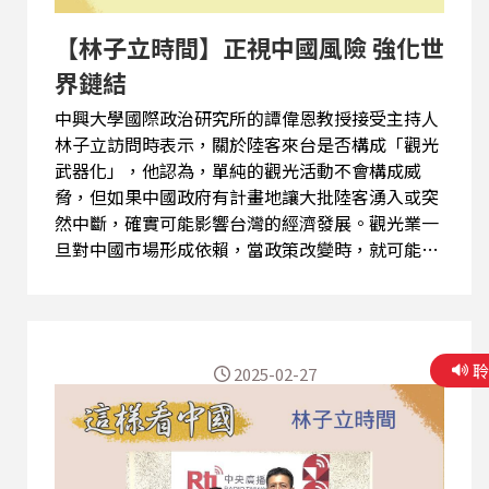
而隨中國指導起舞，發表消滅中華民國或是鼓吹武
【林子立時間】正視中國風險 強化世
力統一，那麼我們也只能依法而...
界鏈結
中興大學國際政治研究所的譚偉恩教授接受主持人
林子立訪問時表示，關於陸客來台是否構成「觀光
武器化」，他認為，單純的觀光活動不會構成威
脅，但如果中國政府有計畫地讓大批陸客湧入或突
然中斷，確實可能影響台灣的經濟發展。觀光業一
旦對中國市場形成依賴，當政策改變時，就可能遭
受衝擊。因此，台灣需要審慎評估這種經濟上的風
險，以確保不會因外部因素而陷入困境。 談到台灣
觀光業的發展，譚偉恩指出，台灣應該避免單純追
求「量」而忽略「質」。與其仰賴大量的低價團
2025-02-27
客，不如以「質」取勝。管理陸客來台的問題上，
與其採取全面開放或全面禁止的方式，不如根據不
同類型的陸客（如學術交流、商務往來、純觀光）
制定更細緻的規範。例如，在需要生態保護的地
區，例如小琉球，我們可以要求遊客事先接受旅遊