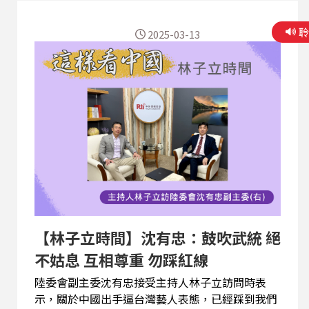
今年對於台灣的論述非常的少，不管是中國的報告
或是兩會的議題，兩岸問題都並未成為重點，因此
2025-03-13
兩會的重要性正在下降，而真正重要的是在兩會以
前召開的全國對台工作會議，因為此會重點就是對
台，所以更有指標性。而近期討論的涉台言論，要
完善促進兩岸經濟文化交流合作制度和政策，沈有
忠解析，這當然是一種訊號，但是否今年就會看到
更多的涉台制度跟政策，還有待觀察。 中國兩會閉
幕，中國解放軍和武警部隊代表團新聞發言人吳謙
受訪時表示，2025年中國一般公共預算安排國防支
出達1.81兆元(約新台幣8.2兆元)，比2024年執行數
增長7.2%。沈有忠分析，解放軍增加軍費支出，對
內透露出，中國未來對地方的安全及維穩可能將由
中央掌控。對外，則確實反映出中國對外擴張的企
【林子立時間】沈有忠：鼓吹武統 絕
圖。 針對外交部長王毅...
不姑息 互相尊重 勿踩紅線
陸委會副主委沈有忠接受主持人林子立訪問時表
示，關於中國出手逼台灣藝人表態，已經踩到我們