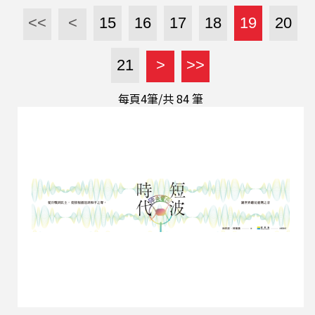
來建立關係。 節目中，林子立詢問中國的公衛外交
<<
<
15
16
17
18
19
20
失敗原因何在？譚偉恩指出，中國在進行公衛外交
時，常常實際上卻有經濟外交的目的，例如通過提
21
>
>>
供援助要求對方支持中國的立場或公開表態，因此
難以達到改善形象的效果。 譚偉恩認為，中國的公
每頁4筆/共
84
筆
衛外交難以算是真正的「軟實力」，因為它缺乏吸
引力和示範性。軟實力應該是讓其他國家主動學習
和接受某些價值觀，但中國的公衛外交更多的是物
質援助，並未能展示出一種具有吸引力的文化或價
值觀。與此相比，西方國家的公衛外交則更具示範
性和吸引力，能夠在全球擁有較高的影響力。中國
的公衛外交雖然有助於改善某些國家的公共衛生問
題，但背後的政治目的使得中國的外交努力未必能
達到預期的效果。 (請...