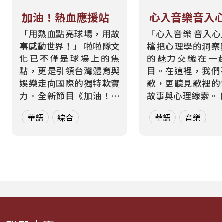
加油！熱血應援站
心入音樂音入
「用熱血點亮球場，用故
「心入音樂 音入
事感動世界！」 啦啦隊文
檔把心理學的洞察
化已不僅是球場上的焦
的魅力交織在一
點，更是引領台灣體育與
目。在這裡，我們
娛樂走向國際的獨特軟實
歌，更聽見歌裡的
力。全新節目《加油！熱
故事與心理線索。 節目從
血應援站》，由香港藝人
心理學的角度出發
華語
綜合
華語
音樂
張啟樂與影視運動產業專
聽眾探索音樂如何
業經理人鄭偉柏搭檔，將
奏、旋律與聲響，
帶領全球華語聽眾深入這
響心情——為何某
條充滿汗水與笑容的應援
能帶來安定？為何
經濟學。 全方位解構啦啦
詞能勾起回憶？為
隊產業的面貌，從耀眼的
同的音色會讓我
啦啦隊...
舞、想流淚...