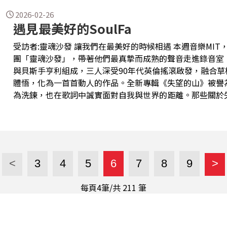
2026-02-26
遇見最美好的SoulFa
受訪者:靈魂沙發 讓我們在最美好的時候相遇 本週音樂MIT
團「靈魂沙發」，帶著他們最真摯而成熟的聲音走進錄音室。
與貝斯手亨利組成，三人深受90年代英倫搖滾啟發，融合
體悟，化為一首首動人的作品。全新專輯《失望的山》被譽
為洗鍊，也在歌詞中誠實面對自我與世界的距離。那些關於
緩展開。邀請你在最美好的時候相遇，與靈魂沙發一同走進
<
3
4
5
6
7
8
9
>
每頁4筆/共
211
筆