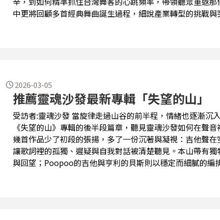
辛，到如何精準抓住台灣舞客的心跳頻率，帶領聽眾重返那
中更將回顧多首經典舞曲誕生過程，細說產業轉型的挑戰與突
血。如果你曾在夜店揮汗狂歡，或對台灣電音發展充滿好奇
鎖定本週播出，一起見證台灣電音傳奇再現！
2026-03-05
推薦靈魂沙發最新專輯「失望的山」
受訪者:靈魂沙發 當旋律走過山谷的前半程，情緒也逐漸沉
《失望的山》專輯的後半段篇章，聽見靈魂沙發如何在聲音
幾首作品少了初段的張揚，多了一份沉著與凝視：吉他聲在
讓歌詞裡的孤獨、遲疑與自我對話被清楚聽見。本山帶有獨
與回望；Poopoo的吉他與亨利的貝斯則以穩定而細膩的
些歌曲不急著給答案，而是陪伴我們在不確定裡繼續前行。本
山》的深處，在音符與故事之間，聽見屬於此刻的自己。