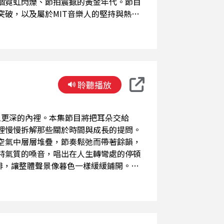
個霓虹閃爍、節拍震撼的黃金年代。節目
破，以及屬於MIT音樂人的堅持與熱
，千萬別錯過這場橫跨時代的聲音對話。
聆聽播放
入更深的內裡。本集節目將把耳朵交給
裡慢慢拆解那些關於時間與成長的提問。
空氣中層層堆疊，節奏鬆弛而帶著餘韻，
特氣質的嗓音，唱出在人生轉彎處的停頓
編排，讓整體聲景像暮色一樣緩緩鋪開。這
週音樂MIT，邀請你繼續走入《失望的