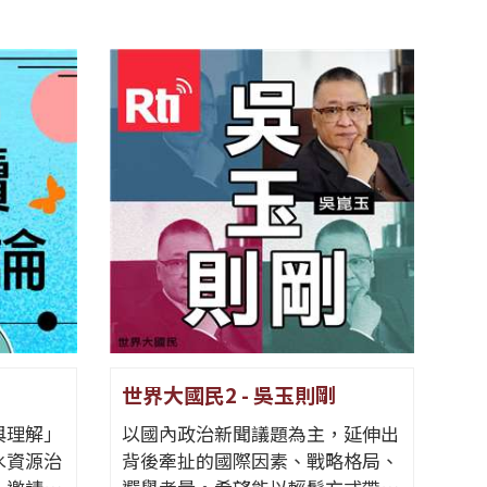
世界大國民2 - 吳玉則剛
Go F
與理解」
以國內政治新聞議題為主，延伸出
透過節
水資源治
背後牽扯的國際因素、戰略格局、
背後的