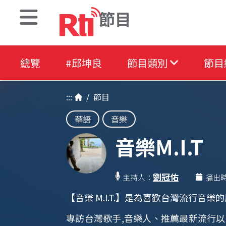
節目
總覽
#邱坤良
節目類別
節目
:::
/
節目
華語
音樂
音樂M.I.T
劉冠佑
主持人：
播出
【音樂 M.I.T.】是為喜歡台灣流行音
專訪台灣歌手,音樂人、推薦最新流行