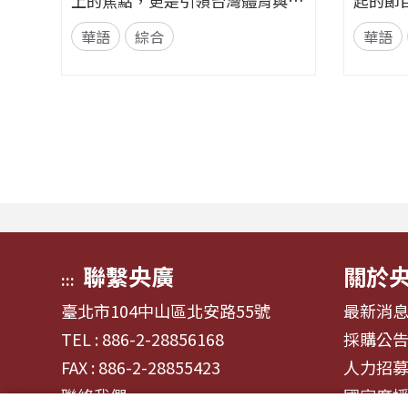
上的焦點，更是引領台灣體育與娛
起的節
樂走向國際的獨特軟實力。全新節
歌，更
華語
綜合
華語
目《加油！熱血應援站》，由香港
理線索。 節目從心理學的
藝人張啟樂與影視運動產業專業經
發，帶
理人鄭偉柏搭檔，將帶領全球華語
奏、旋
聽眾深入這條充滿汗水與笑容的應
——為
援經濟學。 全方位解構啦啦隊產
何一句
業的面貌，從耀眼的啦啦隊...
同的音
淚...
聯繫央廣
關於
:::
臺北市104中山區北安路55號
最新消
TEL : 886-2-28856168
採購公
FAX : 886-2-28855423
人力招
聯絡我們
國家廣