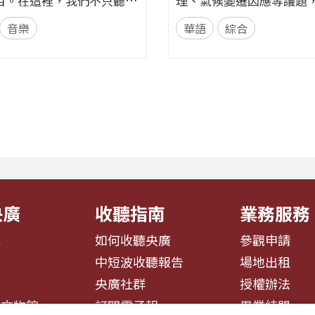
目。在這裡，我們不只聽
理、氣候變遷因應等議題
聽見歌裡的情緒、故事與心
不同立場與專業背景的來
音樂
華語
綜合
角度出
話。節目以每月一題、四
領聽眾探索音樂如何透過節
整單元，從各方觀點、爭
律與聲響，悄悄影響心情
交鋒思辨，讓聽眾在多元
何某些旋律能帶來安定？為
新思考永續的意義與實踐
歌詞能勾起回憶？為什麼不
目希望打破「永續必然有
色會讓我們想跳舞、想流
迷思，透過理性討論與主持人
央廣
收聽指南
業務服務
息
如何收聽央廣
參觀申請
告
中短波收聽報告
場地出租
募
央廣社群
授權辦法
播文物館
訂閱電子報
異業結盟