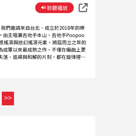
聆聽播放
，我們邀請來自台北、成立於2018年的樂
由主唱兼吉他手本山、吉他手Poopoo
草根搖滾與迷幻搖滾元素，將屆而立之年的
為成軍以來最成熟之作，不僅在編曲上更
失落、追尋與和解的片刻，都在旋律裡緩
聲音的山谷，聽見屬於這個世代的聲音。
>>