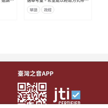
，邀請具
選舉考量。希望能以輕鬆方式帶入
訓練、
賓展開對
政治解析，同時增進相關知識。
輔導、
華語
政經
華語
集為一完
📌臉書粉絲專頁👉央廣華語節目
現最好
議脈絡到
提升。
粉絲團 | Facebook 來信資訊 郵寄
論述中重
選手們
地址｜臺灣104237臺北市中山區北
方式。節
的挑戰
安路55號 中央廣播電臺 華語節目
共識」的
和毅力
收 e-mail｜17rti@rti.org.tw
...
臺灣之音APP