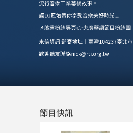
流行音樂工業幕後故事。
讓DJ冠佑帶你享受音樂美好時光.....
📌臉書粉絲專頁👉央廣華語節目粉絲團 | F
來信資訊 郵寄地址｜臺灣104237臺北
歡迎聽友聯絡nick@rti.org.tw
節目快訊