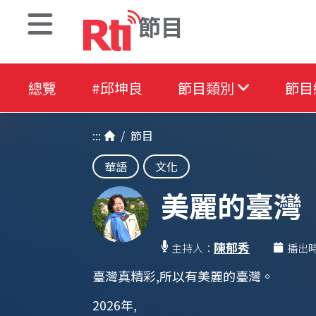
節目
總覽
#邱坤良
節目類別
節目
:::
/
節目
華語
文化
美麗的臺灣
陳郁秀
主持人：
播出
臺灣真精彩,所以有美麗的臺灣。
2026年,