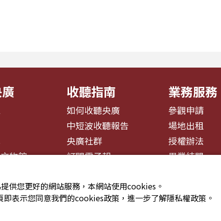
同文化間轉場 。 本節目
由學慧，搭檔身兼舞蹈影
入舞台」為核心意象，每週
劇團監製，同時也是香港
眾進行一場...
史菜系」粵菜大廚世家...
央廣
收聽指南
業務服務
息
如何收聽央廣
參觀申請
告
中短波收聽報告
場地出租
募
央廣社群
授權辦法
播文物館
訂閱電子報
異業結盟
提供您更好的網站服務，本網站使用cookies。
即表示您同意我們的cookies政策，進一步了解隱私權政策。
安全政策聲明
服務條款
隱私權條款