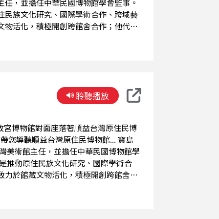
主任，並擔任中華民國博物館學會監事。
住民族文化研究、國際學術合作、跨域藝
文物活化，積極開創跨館舍合作；他代表
，建構新型態原住民資料區並舉辦多元論
代藝文轉型，他聚焦「藝術資產化與傳
資產，為民間機構的永續發展提供前瞻性
聆聽播放
覽、博物館教育與觀眾互動活動設計、藏
導聽順益台灣原住民博物館... 寶島
致力於館藏文物活化，積極開創跨館舍合
等機構攜手，建構新型態原住民資料區並
度；面對當代藝文轉型，他聚焦「藝術資