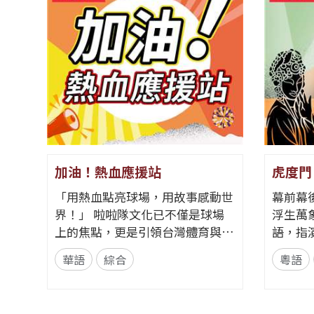
加油！熱血應援站
虎度門
「用熱血點亮球場，用故事感動世
幕前幕
界！」 啦啦隊文化已不僅是球場
浮生萬象。 「虎度門
上的焦點，更是引領台灣體育與娛
語，指
樂走向國際的獨特軟實力。全新節
，跨過
華語
綜合
粵語
目《加油！熱血應援站》，由香港
心投入
藝人張啟樂與影視運動產業專業經
個人也
理人鄭偉柏搭檔，將帶領全球華語
「虎度