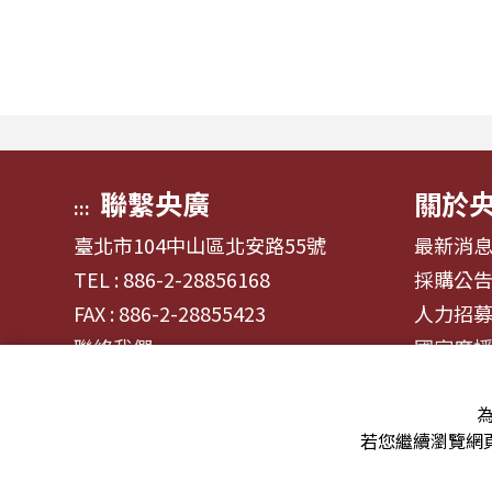
聽眾深入這條充滿汗水與笑容的應
換，在不
援經濟學。 全方位解構啦啦隊產
以「出
業的面貌，從耀眼的啦啦隊...
二帶領聽
聯繫央廣
關於
:::
臺北市104中山區北安路55號
最新消
TEL : 886-2-28856168
採購公
FAX : 886-2-28855423
人力招
聯絡我們
國家廣
為
若您繼續瀏覽網頁
© 2024財團法人中央廣播電臺 版權所有
資通