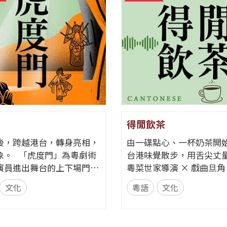
得閒飲茶
後，跨越港台，轉身亮相，
由一碟點心、一杯奶茶開
」為粵劇術
台港味覺散步，用舌尖丈
演員進出舞台的上下場門
粵菜世家導演 × 戲曲旦
這道門，便要忘卻自我，全
飛越日常的文化符號。 「得閒飲
文化
粵語
文化
角色。而在現實生活中，每
茶」是港式社交中最溫暖
都在跨越那道屬於自己的
語，藉著裊裊茶香，開啟
門」——在不同身分間切
與地域文化的深度觀察 。