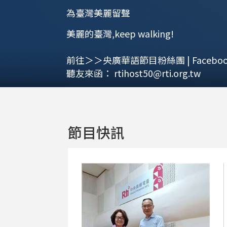
為臺灣美麗留聲
美麗的臺灣,keep walking!
前往＞＞央廣華語節目粉絲團 | Faceboo
聽友來函：
rtihost50@rti.org.tw
節目快訊