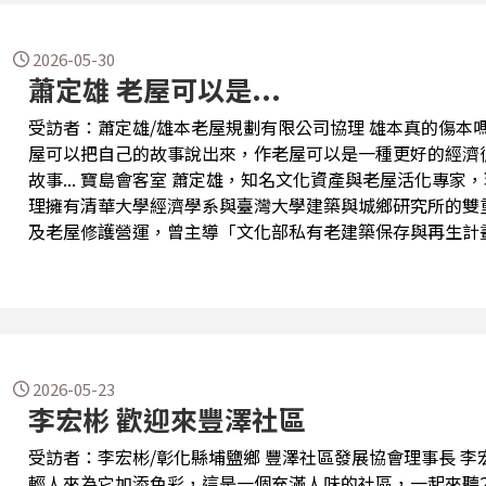
產化與傳承」，主張透過專業制度將藝術品轉化為可永續經
供前瞻性的實踐路徑。 1994年成立的『順益台灣原住民博物館』，是臺灣第一座以原住民族文化為
主題的私立博物館，重點工作包括：策劃執行原住民族文化
2026-05-30
蕭定雄 老屋可以是...
設計、藏品的典...
受訪者：蕭定雄/雄本老屋規劃有限公司協理 雄本真的傷本嗎?如果老屋改造可以是一門好生意，作老
屋可以把自己的故事說出來，作老屋可以是一種更好的經濟
故事... 寶島會客室 蕭定雄，知名文化資產與老屋活化專家，現為雄本老屋規劃有限公司協理。 蕭協
理擁有清華大學經濟學系與臺灣大學建築與城鄉研究所的雙
及老屋修護營運，曾主導「文化部私有老建築保存與再生計
瓦窯、新竹新州屋等指標案例。他透過跨領域整合，將個案
老屋產業鏈，正面回應都市再生與文資活化議題。 2018年，雄本老屋團隊因修復鹿港百年診所「長
源醫院」而凝聚；他們為老屋梳理文史、施作工程，開創結
營運模式，從中體悟到，唯有「集眾人之力」才能「成就眾
這份理念正回應了臺灣都市與城鄉建築高齡化的挑戰。昔日
過適切的修復活化，都能轉化為活絡街區生活、建構地方自
2026-05-23
李宏彬 歡迎來豐澤社區
是從前期調研、修...
受訪者：李宏彬/彰化縣埔鹽鄉 豐澤社區發展協會理事長 李宏彬理事長說我把社區基礎打好了，等年
輕人來為它加添色彩，這是一個充滿人味的社區，一起來聽2