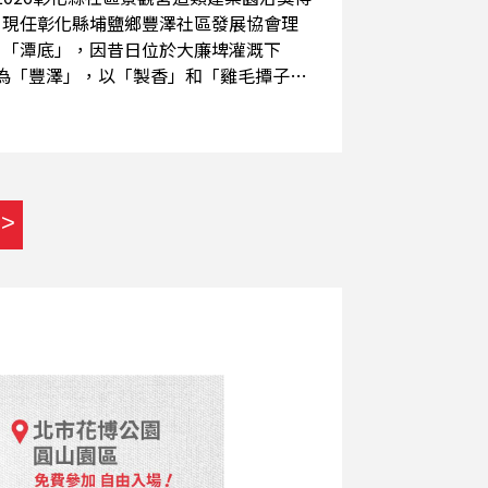
為「豐澤」，以「製香」和「雞毛撢子」
光體驗與文創產業，讓「傳統清潔工具」
年晚會，更是由居民自主籌辦，展現出不
利用環保資材與居民雙手，改造成為寬廣
>>
歷史意義的「八音團」，讓古老的旋律在農