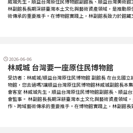
威城先生，順益台灣原住民博物館副館長、順益台灣美術館
林副館長長期深耕臺灣本土文化與藝術資產領域，是推動原
術傳承的重要推手。在博物館實踐上，林副館長致力於館藏
館方與國立公共資訊圖書館、政大民族學博物館等機構攜手
壇，讓原民文化深入社會大眾視野。 此外，他長期支持跨國學術專案，廣泛匯整、研究散落全球的臺
灣歷史與原民史料，提升臺灣在國際學界的能見度；面對當
承」，主張透過專業制度將藝術品轉化為可永續經營的文化
的實踐路徑。 1994年成立的『順益台灣原住民博物館』，是臺灣第一座以原住民族文化為主題的私
立博物館，重點工作包括：策劃執行原住民族文化／藝術展
2026-06-06
林威城 台灣要一座原住民博物館
品的典藏管...
受訪者：林威城/順益台灣原住民博物館 副館長 在台北國立故宮博物館對面座落著順益台灣原住民博
物館，您去過嗎?讓順益台灣原住民博物館林威城副館長本集帶您
會客室 林威城先生，順益台灣原住民博物館副館長、順益台灣美術館主任，並擔任中華民國博物館學
會監事。 林副館長長期深耕臺灣本土文化與藝術資產領域，是推動原住民族文化研究、國際學術合
作、跨域藝術傳承的重要推手。在博物館實踐上，林副館長
作；他代表館方與國立公共資訊圖書館、政大民族學博物館
舉辦多元論壇，讓原民文化深入社會大眾視野。 此外，他長期支持跨國學術專案，廣泛匯整、研究散
落全球的臺灣歷史與原民史料，提升臺灣在國際學界的能見