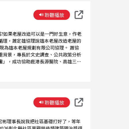
營的文化資產，為民間機構的永續發展提
聆聽播放
／藝術展覽、博物館教育與觀眾互動活動
循環，蕭定雄協理說雄本老屋改造老屋的
重背景，專長於文史調查、公共政策分析
畫」，成功協助鹿港長源醫院、高雄三和
實務發展為系統化策略，致力構築健全的
合主題策展、文化體驗與專業諮詢的永續
人之事」，為老屋創造永續的當代價值。
的住宅、診所、店鋪或閒置工業遺產，透
聆聽播放
明性的核心節點。雄本老屋量身打造過程
026彰化縣社區景觀營造類建築園治獎得