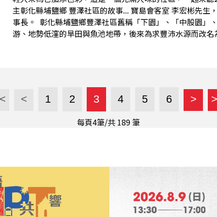
主彰化縣埔鹽鄉 豐澤社區的故事... 寶島會客室 李宏彬先生，現任彰化縣埔鹽鄉豐澤社區發展協會理
事長。 彰化縣埔鹽鄉豐澤社區舊稱「下園」、「中股園」、「潭底」，因昔日位於大廉埤灌溉下
游、地勢低漥的旱田與魚池地帶，後來為求豐沛水源而改名
兩大產業而聞名。 豐澤曾是全台最密集的雞毛撢子產地，隨著科技進步，這項手藝一度凋零，但在
台灣最後雞毛撢子職人陳忠露師傅的堅持下，將其轉化為觀
變成具有溫度的「文藝禮品」。 豐澤社區最有活力的地方在於「人」，他們不只辦活動，還自己拍
戲、演戲，將社區的生命故事數位化。每年的中秋活動與跨
輸城市的熱血動能。此外，社區更將廢棄多年的髒亂豬舍，
<
<
1
2
3
4
5
6
>
明亮的活動場所「石二園區」;而在藝術方面則保留了深具
村街道中重新響...
每頁4筆/共
189
筆