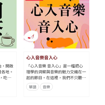
心入音樂音入心
永續
始，開啟
「心入音樂 音入心」是一檔把心
《永續
量各地。
理學的洞察與音樂的魅力交織在一
為核心
角，吃出
起的節目。在這裡，我們不只聽
理、氣
歌，更聽見歌裡的情緒、故事與心
不同立
華語
音樂
華語
的問候
理線索。 節目從心理學的角度出
話。節
一場飲食
發，帶領聽眾探索音樂如何透過節
整單元
 本節目
奏、旋律與聲響，悄悄影響心情
交鋒思