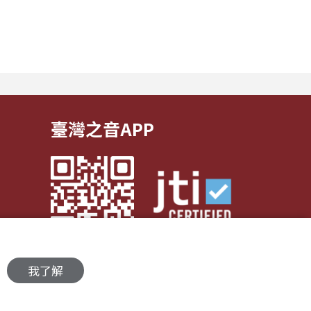
像導演、
——為何某些旋律能帶來安定？為
新思考
著名「太
何一句歌詞能勾起回憶？為什麼不
目希望
同的音色會讓我們想跳舞、想流
迷思，
淚...
臺灣之音APP
我了解