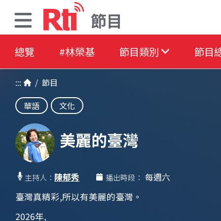
節目
總覽
#林榮基
節目類別
節目
:::
/
節目
華語
文化
美麗的臺灣
陳郁秀
每週六
主持人：
播出時段：
臺灣真精彩,所以有美麗的臺灣。
2026年,