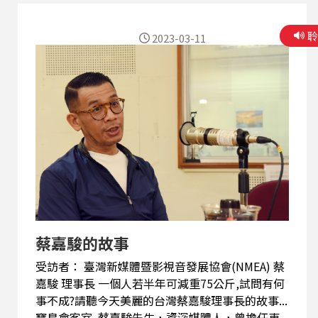
業發展基金管理會委員。 蔡理事長常駐於數位娛樂
產業，2017年12月擔任「臺灣新媒體暨影視音發
2023-03-11
展協會」理事長，以支持與推動台灣在地原創內容
為宗旨，在面對外來文化潮流衝擊下，打破台灣泛
娛樂媒體產業過往壁壘，凝聚產業上中下游共識，
以全面產業觀解決新媒體發展過程中的問題，努力
孵化創新內容與跨產業媒合平台，垂直串動產業資
源。 今天再度邀請蔡理事長來到「美麗的台灣」節
目中，繼續分享他多年來從事影視音及新媒體產業
之 心路歷程 ，以及對於台灣發展新媒體數位 科技
與文化跨界創新的看法與期許。
蔡嘉駿的故事
受訪者： 臺灣新媒體暨影視音發展協會(NMEA) 蔡
嘉駿 理事長 一個人若半年可減重75公斤,試問有何
事不成?請聽今天美麗的台灣蔡嘉駿理事長的故事...
寶島會客室 蔡嘉駿先生，資深媒體人，曾擔任東