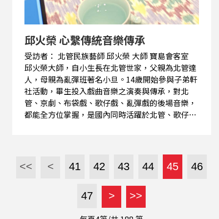
邱火榮 心繫傳統音樂傳承
受訪者： 北管民族藝師 邱火榮 大師 寶島會客室
邱火榮大師，自小生長在北管世家，父親為北管達
人，母親為亂彈班著名小旦。14歲開始參與子弟軒
社活動，畢生投入戲曲音樂之演奏與傳承，對北
管、京劇、布袋戲、歌仔戲、亂彈戲的後場音樂，
都能全方位掌握，是國內同時活躍於北管、歌仔和
布袋戲的全方位專業樂師，成就非凡。 在他長時間
的音樂實踐下，不只現場演奏卓越，更因觀念前
衛，跳脫框架，成就了自身獨特的藝術風格。1980
年後更擴展實驗，嘗試與現代不同的樂種和戲劇結
<<
<
41
42
43
44
45
46
合；例如優劇場、無垢舞蹈劇場、采風樂坊、NSO
國家交響樂團…等之合作演出，並隨團遠赴歐洲荷
47
>
>>
蘭、法國及美國紐約…等地，其演奏生涯達到顛
峰。 大師在演奏之餘不忘傳承，在教育和資產保存