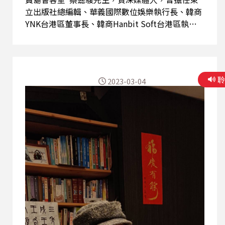
立出版社總編輯、華義國際數位娛樂執行長、韓商
YNK台港區董事長、韓商Hanbit Soft台港區執行
長、酷瞧新媒體執行長等職務。現為臺灣新媒體暨
影視音發展協會(NMEA)理事長、文化內容策進院
董事、高雄市政府青年創業發展基金管理會委員。
蔡理事長常駐於數位娛樂產業，2017年12月擔任
2023-03-04
「臺灣新媒體暨影視音發展協會」理事長，以支持
與推動台灣在地原創內容為宗旨，在面對外來文化
潮流衝擊下，打破台灣泛娛樂媒體產業過往壁壘，
凝聚產業上中下游共識，以全面產業觀解決新媒體
發展過程中的問題，努力孵化創新內容與跨產業媒
合平台，垂直串動產業資源。 今天很榮幸邀請蔡理
事長來到「美麗的台灣」節目現場，分享他多年來
從事影視音及新媒體產業之 心路歷程 ，以及對於
台灣發展新媒體數位 科技與文化跨界創新的看法與
期許。