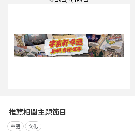
每頁4筆/共
188
筆
雙方面深耕：教育方面，有教無類，透過校園、社
區體系及國家藝生制度，孕育多位優秀後場樂師；
資產保存方面，投入大量時間與精力；整理、校正
手抄本，並以錄音、錄影的示範，讓北管音樂藝術
得以完整保存。1989年獲得教育部民族藝術薪傳
獎、2015年獲文化部授證為重要傳統表演藝術「北
管音樂」保存者(人間國寶)、2017年榮獲傳藝金曲
獎出版類特別獎，2022年榮獲國家文藝獎。 今天
很高興訪問邱火榮大師...
推薦相關主題節目
華語
文化