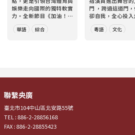
點，更是引領台灣體育與
指演員進出舞台的
娛樂走向國際的獨特軟實
門 ，跨過這道門
力。全新節目《加油！熱
卻自我，全心投入
血應援站》，由香港藝人
而在現實生活中，
華語
綜合
粵語
文化
張啟樂與影視運動產業專
也都在跨越那道屬
業經理人鄭偉柏搭檔，將
的「虎度門」——
帶領全球華語聽眾深入這
身分間切換，在不
條充滿汗水與笑容的應援
間轉場 。 本節目以「出
經濟學。 全方位解構啦啦
入舞台」為核心意
隊產業的面貌，從耀眼的
週二帶領聽眾進行一場
啦啦隊...
聯繫央廣
臺北市104中山區北安路55號
TEL : 886-2-28856168
FAX : 886-2-28855423