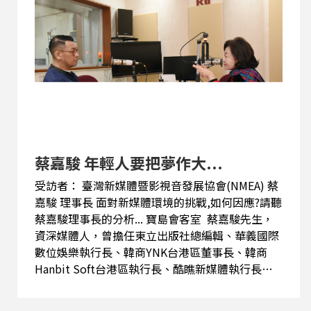
市發展。 張教授倡導城市就像品牌需要用心經營，
唯有不斷的營造清晰的城市特質，專注建築創意與
環境品質的城市，方有機會在新世紀全球競爭下取
得主導的位置。而在建築教育上，張教授著重生活
美學與文化素養的紮根與養成，從歷史、人文、藝
術、科技等發展方面，讓學生理解建築美學的演進
也讓學生真正體會建築是生活的一部份。 2020年2
月「 台灣創意設計中心 」改制升格為「 台灣設計
研究院 」 由張基義教授擔任院長帶領這個國家級
的設計研究機構跨域整合設計創價服務平台，以國
蔡嘉駿 年輕人要把夢作大...
家設計政策引領產業創新，發展高價值設計知識與
受訪者： 臺灣新媒體暨影視音發展協會(NMEA) 蔡
應用。...
嘉駿 理事長 面對新媒體環境的挑戰,如何因應?請聽
蔡嘉駿理事長的分析... 寶島會客室 蔡嘉駿先生，
資深媒體人，曾擔任東立出版社總編輯、華義國際
數位娛樂執行長、韓商YNK台港區董事長、韓商
Hanbit Soft台港區執行長、酷瞧新媒體執行長等
職務。現為臺灣新媒體暨影視音發展協會(NMEA)
理事長、文化內容策進院董事、高雄市政府青年創