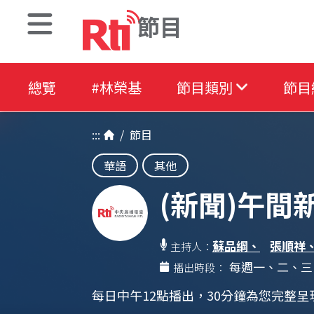
節目
總覽
#林榮基
節目類別
節目
:::
/
節目
華語
其他
(新聞)午間
蘇品綱、
張順祥
主持人：
每週一、二、三
播出時段：
每日中午12點播出，30分鐘為您完整