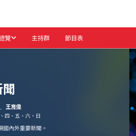
總覽
主持群
節目表
新聞
、
王育偉
、四、五、六、日
呈現國內外重要新聞。