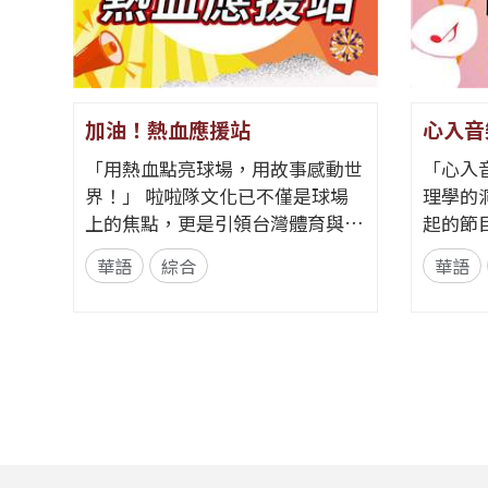
加油！熱血應援站
心入音
「用熱血點亮球場，用故事感動世
「心入
界！」 啦啦隊文化已不僅是球場
理學的
上的焦點，更是引領台灣體育與娛
起的節
樂走向國際的獨特軟實力。全新節
歌，更
華語
綜合
華語
目《加油！熱血應援站》，由香港
理線索。 節目從心理學的
藝人張啟樂與影視運動產業專業經
發，帶
理人鄭偉柏搭檔，將帶領全球華語
奏、旋
聽眾深入這條充滿汗水與笑容的應
——為
援經濟學。 全方位解構啦啦隊產
何一句
業的面貌，從耀眼的啦啦隊...
同的音
淚...