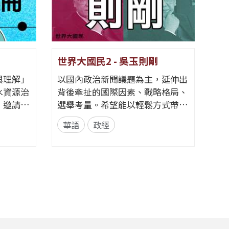
世界大國民2 - 吳玉則剛
Go F
與理解」
以國內政治新聞議題為主，延伸出
透過節
水資源治
背後牽扯的國際因素、戰略格局、
背後的
，邀請具
選舉考量。希望能以輕鬆方式帶入
訓練、
賓展開對
政治解析，同時增進相關知識。
輔導、
華語
政經
華語
集為一完
📌臉書粉絲專頁👉央廣華語節目
現最好
議脈絡到
提升。
粉絲團 | Facebook 來信資訊 郵寄
論述中重
選手們
地址｜臺灣104237臺北市中山區北
方式。節
的挑戰
安路55號 中央廣播電臺 華語節目
共識」的
和毅力
收 e-mail｜17rti@rti.org.tw
...