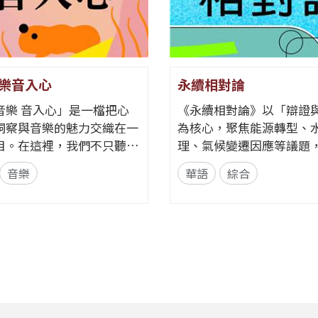
樂音入心
永續相對論
音樂 音入心」是一檔把心
《永續相對論》以「辯證
洞察與音樂的魅力交織在一
為核心，聚焦能源轉型、
目。在這裡，我們不只聽
理、氣候變遷因應等議題
聽見歌裡的情緒、故事與心
不同立場與專業背景的來
音樂
華語
綜合
角度出
話。節目以每月一題、四
領聽眾探索音樂如何透過節
整單元，從各方觀點、爭
律與聲響，悄悄影響心情
交鋒思辨，讓聽眾在多元
何某些旋律能帶來安定？為
新思考永續的意義與實踐
歌詞能勾起回憶？為什麼不
目希望打破「永續必然有
色會讓我們想跳舞、想流
迷思，透過理性討論與主持人