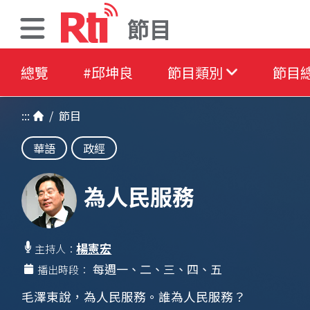
節目
總覽
#邱坤良
節目類別
節目
:::
/
節目
華語
政經
為人民服務
楊憲宏
主持人：
每週一、二、三、四、五
播出時段：
毛澤東說，為人民服務。誰為人民服務？