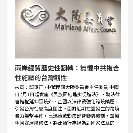
弄的傳播，建立起堅韌的社會防線。 今天我們要請
認知戰專家劉文斌教授帶大家一起深入了解什麼是
認知戰，大家怎麼在不知不覺中接受了一些似是而
非的想法。
兩岸經貿歷史性翻轉：無懼中共複合
性施壓的台灣韌性
來賓：邱垂正 /中華民國大陸委員會主任委員 中國
自7月1日起實施《民族團結進步促進法》，將法律
管轄權延伸至境外，企圖以法律戰強化跨境鎮壓，
引發台灣社會高度關注。面對近期在臺發生的跨境
暴力襲擊事件，已迅速啟動跨部會聯防機制，並擬
朝國安層級修法，將此類行為視為對國家法益的嚴
重侵害並予以重罰。 兩岸經貿結構已發生歷史性翻