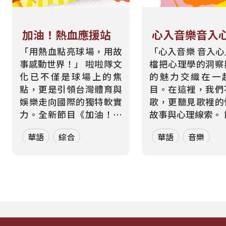
加油！熱血應援站
心入音樂音入
「用熱血點亮球場，用故
「心入音樂 音入
事感動世界！」 啦啦隊文
檔把心理學的洞察
化已不僅是球場上的焦
的魅力交織在一
點，更是引領台灣體育與
目。在這裡，我們
娛樂走向國際的獨特軟實
歌，更聽見歌裡的
力。全新節目《加油！熱
故事與心理線索。 節目從
血應援站》，由香港藝人
心理學的角度出發
華語
綜合
華語
音樂
張啟樂與影視運動產業專
聽眾探索音樂如何
業經理人鄭偉柏搭檔，將
奏、旋律與聲響，
帶領全球華語聽眾深入這
響心情——為何某
條充滿汗水與笑容的應援
能帶來安定？為何
經濟學。 全方位解構啦啦
詞能勾起回憶？為
隊產業的面貌，從耀眼的
同的音色會讓我
啦啦隊...
舞、想流淚...