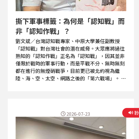
撕下軍事標籤：為何是「認知戰」而
非「認知作戰」？
劉文斌∕台灣認知戰專家、中原大學兼任副教授
「認知戰」對台灣社會的潛在威脅。大眾應將過往
熟知的「認知作戰」正名為「認知戰」，因其並非
僅限於戰時的軍事行動，而是平戰不分、無時無刻
都在進行的無煙硝戰爭，目前更已被北約視為繼
陸、海、空、太空、網路之後的「第六戰場」。 境
外敵對勢力常基於政治目的，利用社會中真實存在
的民生焦點，如近期的鮮奶價格或食安爭議進行惡
意操弄。這些原屬於民主社會正常監督政府的「認
知內戰」與公共思辨，極易被刻意放大、帶動風
2026-07-23
向，進而轉化為攻擊武器以分化社會。 面對這種全
天候的無縫隙滲透，防禦的最佳盾牌便是「資訊透
明化」與「公眾教育」。只要政府能迅速將事實攤
在陽光下，釐清數據與真相，就能有效阻斷惡意操