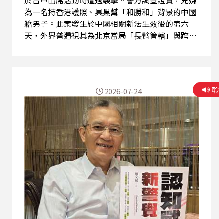
於台中出席活動時遭遇襲擊。警方調查證實，兇嫌
為一名持香港護照、具黑幫「和勝和」背景的中國
籍男子。此案發生於中國相關新法生效後的第六
天，外界普遍視其為北京當局「長臂管轄」與跨國
鎮壓的實體化，且暴力威脅的目標已從香港人士擴
大至在台的外籍媒體人。 案發後，兇嫌變更全套衣
著企圖搭機潛逃出境。所幸仰賴台灣政府新成立的
跨部會應對平台，警方第一時間與機場、移民署等
2026-07-24
單位迅速連線，在兇嫌登機前短短8分鐘內成功將
其攔截逮捕。 此次事件揭露了境外黑幫組織作為政
治打手的精密分工模式。 今天我們請到當事人，矢
板明夫先生，一起聽聽他的現身說法。