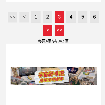
轉。數據顯示，對中投資佔比從2010年的83.8%，
驟降至2026年前五個月的0.9%。臺灣已成功擺脫
「紅色供應鏈」的依賴，在中國持續的複合性施壓
<<
<
1
2
3
4
5
6
下，經濟與股市依然逆勢突圍、表現亮眼。未來政
府將持續嚴查境外犯罪黑幫勢力，以確保國人安
>
>>
全，但同時也將維持並保障健康、有序的正常兩岸
交流。 本集《為人民服務》，邀請邱垂正主委跟我
每頁4筆/共
942
筆
們一起來聊聊。