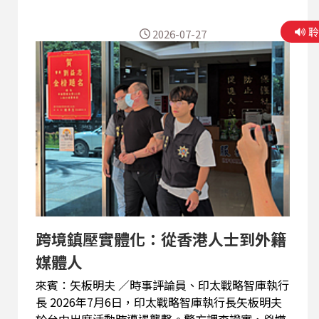
據，揭露了背後恐涉及中共與香港黑幫的跨國犯罪
網絡。 面對這類踐踏他國主權的行徑，國際社會正
2026-07-27
醞釀強烈反擊。美國國會預計將召開聽證會調查近
期的跨國鎮壓事件，未來甚至不排除進一步將此類
惡行定調為「國家恐怖主義」，呼籲全球共同防堵
威權政權的跨境擴張。 今天我們一起來，聽聽傅希
秋牧師，好好來聊聊來龍去脈。
跨境鎮壓實體化：從香港人士到外籍
媒體人
來賓：矢板明夫 ∕時事評論員、印太戰略智庫執行
長 2026年7月6日，印太戰略智庫執行長矢板明夫