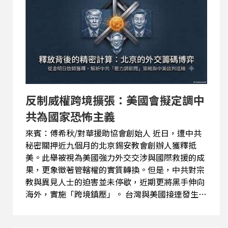
反制威權跨境擴張：美國會擬定調中
共為國家恐怖主義
來賓：傅希秋/對華援助協會創始人 近日，遭中共
秘密關押近九個月的北京錫安教會創辦人獲釋抵
美。此舉被視為美國強力外交交涉與國際救援的成
果，更象徵著管轄權的實質轉換。但是，中共對宗
教與異見人士的迫害並未停歇，近期更將黑手伸向
海外，實施「跨境鎮壓」。 台灣與美國接連發生針
對異議人士的有計畫暴力襲擊。台灣國安與警政單
位對此迅速反制，成功逮捕嫌犯並掌握關鍵通訊證