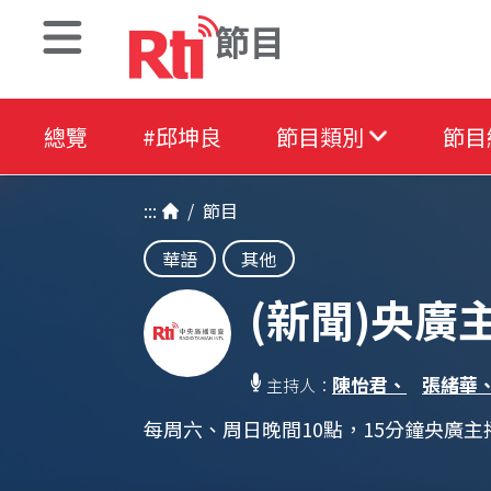
節目
總覽
#邱坤良
節目類別
節目
:::
/
節目
華語
其他
(新聞)央廣
陳怡君、
張緒華
主持人：
每周六、周日晚間10點，15分鐘央廣