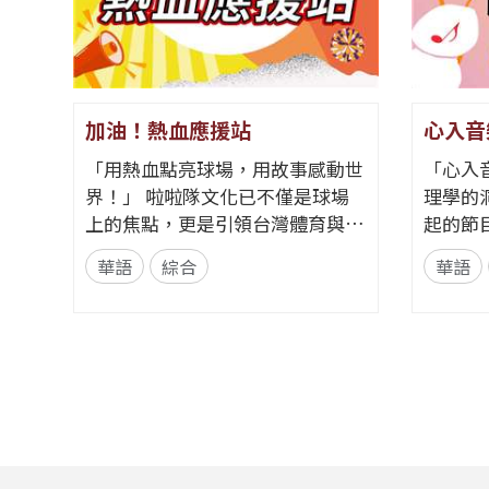
加油！熱血應援站
心入音
「用熱血點亮球場，用故事感動世
「心入
界！」 啦啦隊文化已不僅是球場
理學的
上的焦點，更是引領台灣體育與娛
起的節
樂走向國際的獨特軟實力。全新節
歌，更
華語
綜合
華語
目《加油！熱血應援站》，由香港
理線索。 節目從心理學的
藝人張啟樂與影視運動產業專業經
發，帶
理人鄭偉柏搭檔，將帶領全球華語
奏、旋
聽眾深入這條充滿汗水與笑容的應
——為
援經濟學。 全方位解構啦啦隊產
何一句
業的面貌，從耀眼的啦啦隊...
同的音
淚...