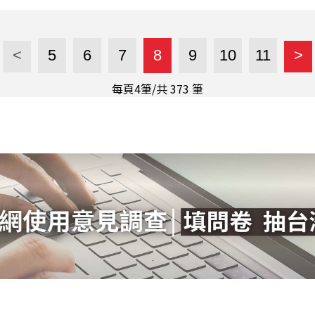
<
5
6
7
8
9
10
11
>
每頁4筆/共
373
筆