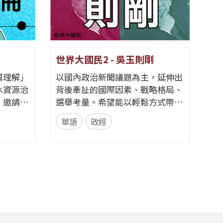
世界大國民2 - 吳玉則剛
Go F
與理解」
以國內政治新聞議題為主，延伸出
透過節
水資源治
背後牽扯的國際因素、戰略格局、
背後的
，邀請具
選舉考量。希望能以輕鬆方式帶入
訓練、
賓展開對
政治解析，同時增進相關知識。
輔導、
華語
政經
華語
集為一完
📌臉書粉絲專頁👉央廣華語節目
現最好
議脈絡到
提升。
粉絲團 | Facebook 來信資訊 郵寄
論述中重
選手們
地址｜臺灣104237臺北市中山區北
方式。節
的挑戰
安路55號 中央廣播電臺 華語節目
共識」的
和毅力
收 e-mail｜17rti@rti.org.tw
...