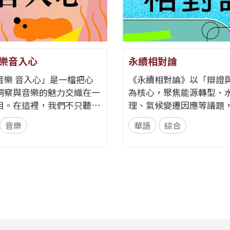
樂音入心
永續相對論
音樂 音入心」是一檔把心
《永續相對論》以「辯證
洞察與音樂的魅力交織在一
為核心，聚焦能源轉型、
目。在這裡，我們不只聽
理、氣候變遷因應等議題
聽見歌裡的情緒、故事與心
不同立場與專業背景的來
音樂
華語
綜合
角度出
話。節目以每月一題、四
領聽眾探索音樂如何透過節
整單元，從各方觀點、爭
律與聲響，悄悄影響心情
交鋒思辨，讓聽眾在多元
何某些旋律能帶來安定？為
新思考永續的意義與實踐
歌詞能勾起回憶？為什麼不
目希望打破「永續必然有
色會讓我們想跳舞、想流
迷思，透過理性討論與主持人