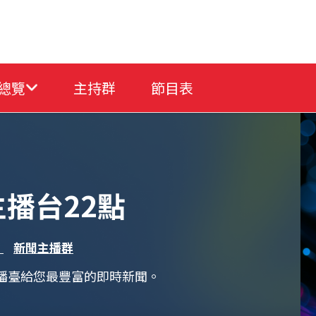
總覽
主持群
節目表
主播台22點
、
新聞主播群
主播臺給您最豐富的即時新聞。