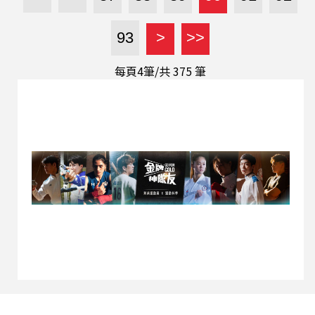
93
>
>>
每頁4筆/共
375
筆