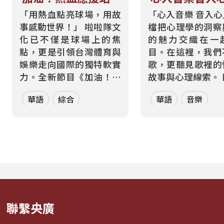
「用熱血點亮球場，用故
「心入音樂 音入
事感動世界！」 啦啦隊文
檔把心理學的洞察
化已不僅是球場上的焦
的魅力交織在一
點，更是引領台灣體育與
目。在這裡，我們
娛樂走向國際的獨特軟實
歌，更聽見歌裡的
力。全新節目《加油！熱
故事與心理線索。 節目從
血應援站》，由香港藝人
心理學的角度出發
華語
綜合
華語
音樂
張啟樂與影視運動產業專
聽眾探索音樂如何
業經理人鄭偉柏搭檔，將
奏、旋律與聲響，
帶領全球華語聽眾深入這
響心情——為何某
條充滿汗水與笑容的應援
能帶來安定？為何
經濟學。 全方位解構啦啦
詞能勾起回憶？為
隊產業的面貌，從耀眼的
同的音色會讓我
啦啦隊...
舞、想流淚...
聯繫央廣