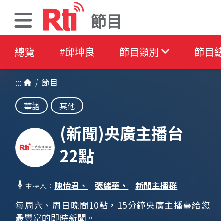
節目
總覽
#邱坤良
節目類別
節目
:::
/
節目
華語
其他
(新聞)央廣主播台
22點
陳怡君、
張緒華、
新聞主播群
主持人：
每周六、周日晚間10點，15分鐘央廣主播臺給您
最豐富的即時新聞。