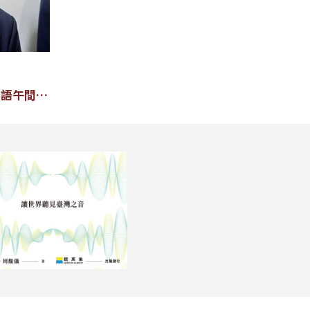
粵語午間新
聞