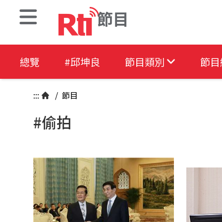
節目
總覽
#邱坤良
節目類別
節目
:::
/
節目
#偷拍