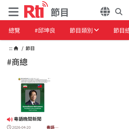
節目
總覽
#邱坤良
節目類別
節目
:::
/
節目
#商總
粵語晚間新聞
粵語晚
2026-04-20