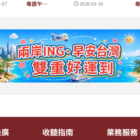
粵語午間
-07
2026-03-30
新聞
央廣
收聽指南
業務服務