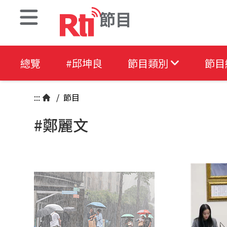
節目
總覽
#邱坤良
節目類別
節目
:::
/
節目
#鄭麗文