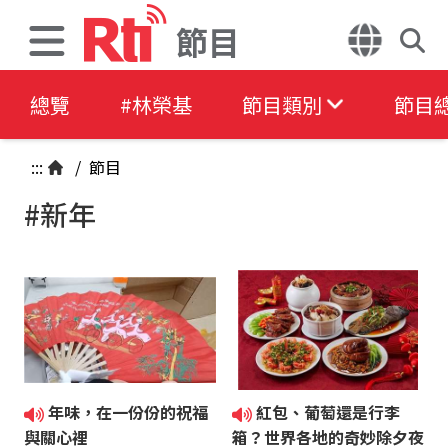
節目
總覽
#林榮基
節目類別
節目
:::
/
節目
#新年
年味，在一份份的祝福
紅包、葡萄還是行李
與關心裡
箱？世界各地的奇妙除夕夜