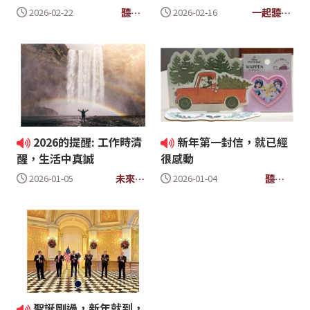
聽眾
一起聽世
2026-02-22
2026-02-16
信箱
界(新)
2026的提醒: 工作時清
新年第一封信，就已經
醒，生活中真誠
很感動
未來有
聽眾
2026-01-05
2026-01-04
著數
信箱
聖誕剛過，新年就到，