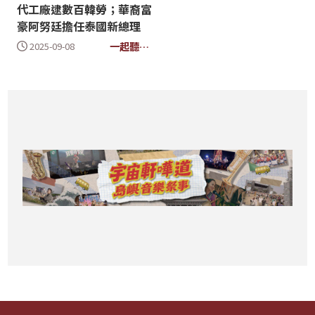
代工廠逮數百韓勞；華裔富
豪阿努廷擔任泰國新總理
一起聽世
2025-09-08
界(新)