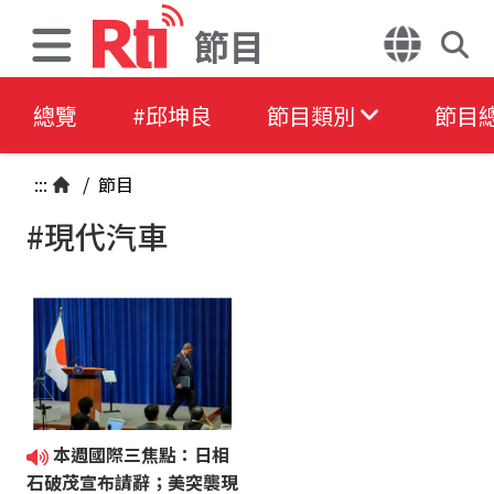
節目
總覽
#邱坤良
節目類別
節目
:::
/
節目
#現代汽車
本週國際三焦點：日相
石破茂宣布請辭；美突襲現