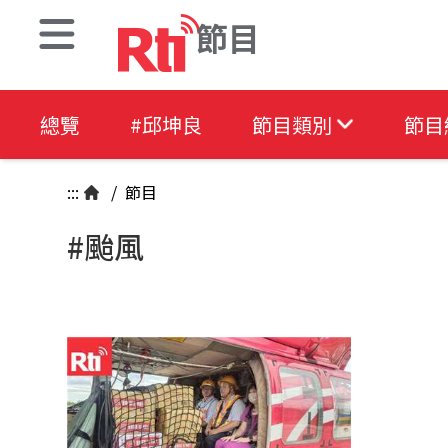
節目
總覽
#邱坤良
節目類別
節目
:::
/
節目
#颱風