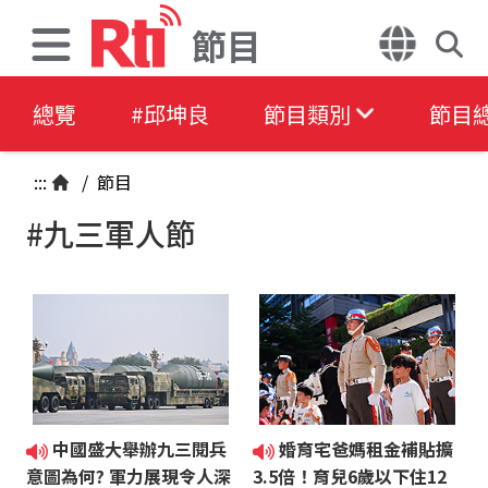
節目
總覽
#邱坤良
節目類別
節目
:::
/
節目
#九三軍人節
中國盛大舉辦九三閱兵
婚育宅爸媽租金補貼擴
意圖為何? 軍力展現令人深
3.5倍！育兒6歲以下住12