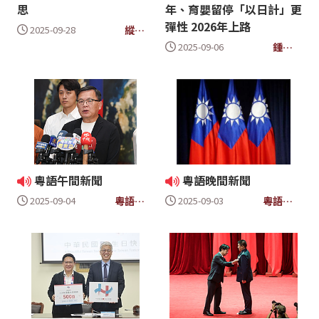
思
年、育嬰留停「以日計」更
彈性 2026年上路
縱橫
2025-09-28
天下
鍾聲
2025-09-06
響起
粵語午間新聞
粵語晚間新聞
粵語午
粵語晚
2025-09-04
2025-09-03
間新聞
間新聞