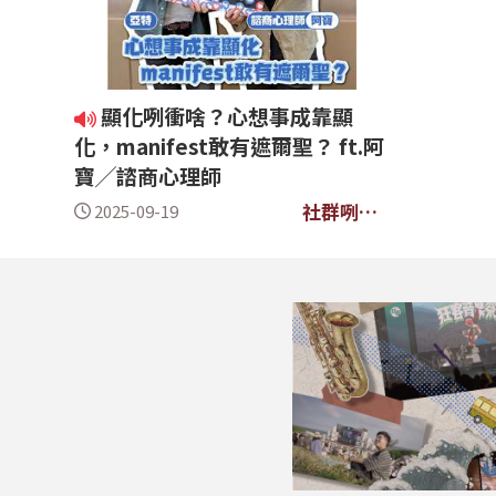
顯化咧衝啥？心想事成靠顯
化，manifest敢有遮爾聖？ ft.阿
寶╱諮商心理師
社群咧衝
2025-09-19
啥