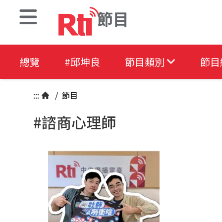
節目
總覽
#邱坤良
節目類別
節目
:::
/
節目
#諮商心理師