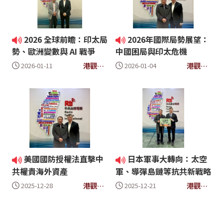
2026 全球前瞻：印太局
2026年國際局勢展望：
勢、歐洲變數與 AI 戰爭
中國困局與印太危機
港觀大
港觀大
2026-01-11
2026-01-04
時代
時代
美國國防授權法直擊中
日本軍事大轉向：太空
共權貴海外資產
軍、導彈島鏈等抗共新戰略
港觀大
港觀大
2025-12-28
2025-12-21
時代
時代