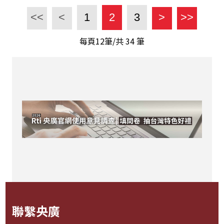
<<
<
1
2
3
>
>>
每頁12筆/共
34
筆
聯繫央廣