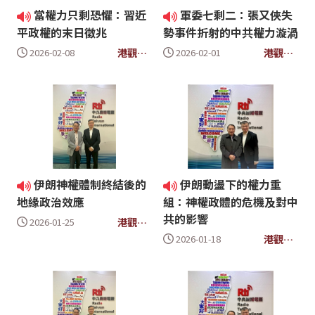
當權力只剩恐懼：習近
軍委七剩二：張又俠失
平政權的末日徵兆
勢事件折射的中共權力漩渦
港觀大
港觀大
2026-02-08
2026-02-01
時代
時代
伊朗神權體制終結後的
伊朗動盪下的權力重
地緣政治效應
組：神權政體的危機及對中
共的影響
港觀大
2026-01-25
時代
港觀大
2026-01-18
時代