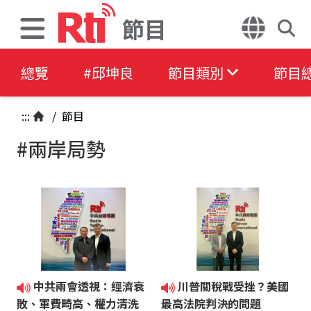
節目
總覽
#邱坤良
節目類別
節目
:::
/
節目
#兩岸局勢
中共兩會透視：經濟衰
川普關稅戰受挫？美國
敗、軍費畸高、權力清洗
最高法院判決的問題