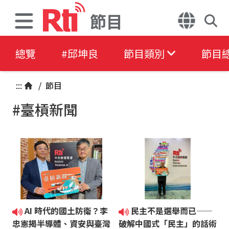
節目
總覽
#邱坤良
節目類別
節目
:::
/
節目
#臺槓新聞
AI 時代的國土防衛？李
民主不是選舉而已——
忠憲揭半導體、資安與臺灣
破解中國式「民主」的話術