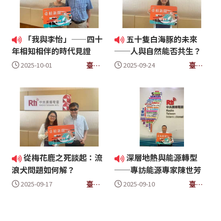
「我與李怡」——四十
五十隻白海豚的未來
年相知相伴的時代見證
──人與自然能否共生？
臺槓
臺槓
2025-10-01
2025-09-24
新聞
新聞
從梅花鹿之死談起：流
深層地熱與能源轉型
浪犬問題如何解？
──專訪能源專家陳世芳
臺槓
臺槓
2025-09-17
2025-09-10
新聞
新聞