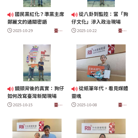
國民黨紅化？準黨主席
從八卦到監控：當「狗
鄭麗文的通關密語
仔文化」滲入政治現場
臺槓
臺槓
2025-10-29
2025-10-22
新聞
新聞
鏡頭背後的真實：狗仔
從紙筆年代，看見媒體
如何改寫臺灣新聞現場
靈魂
臺槓
臺槓
2025-10-15
2025-10-08
新聞
新聞