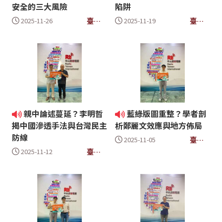
安全的三大風險
陷阱
臺槓
臺槓
2025-11-26
2025-11-19
新聞
新聞
親中論述蔓延？李明哲
藍綠版圖重整？學者剖
揭中國滲透手法與台灣民主
析鄭麗文效應與地方佈局
防線
臺槓
2025-11-05
新聞
臺槓
2025-11-12
新聞