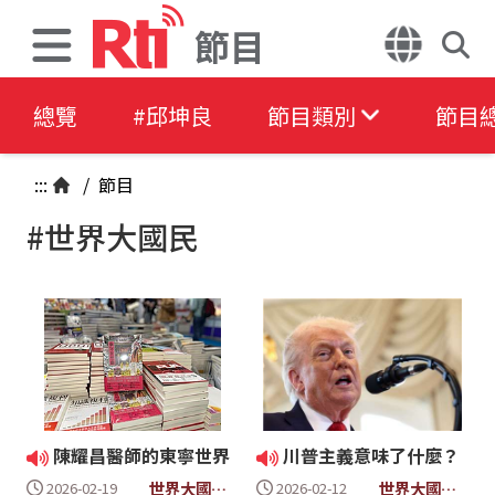
節目
總覽
#邱坤良
節目類別
節目
:::
/
節目
#世界大國民
陳耀昌醫師的東寧世界
川普主義意味了什麼？
世界大國民4
世界大國民4
2026-02-19
2026-02-12