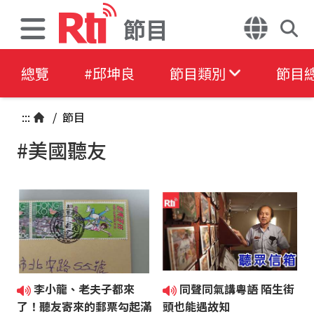
節目
總覽
#邱坤良
節目類別
節目
:::
/
節目
#美國聽友
李小龍、老夫子都來
同聲同氣講粵語 陌生街
了！聽友寄來的郵票勾起滿
頭也能遇故知