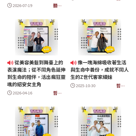
信箱
聽眾
2026-07-19
信箱
從美容美髮到舞臺上的
像一塊海綿吸收著生活
表演魔法；從不同角色延伸
與生命中養份，成就不同人
到生命的陪伴，活出瘋狂靈
生的Z世代客家細妹
魂的紹安女主角
哲哲
2025-10-30
稱奇
哲哲
2026-04-16
稱奇