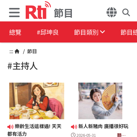
節目
總覽
#邱坤良
節目類別
節目
:::
/
節目
#主持人
樂齡生活這樣過! 天天
新人新豬肉 廣播很好玩
都有活力
聽眾
2026-05-31