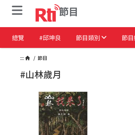
節目
總覽
#邱坤良
節目類別
節目
:::
/
節目
#山林歲月