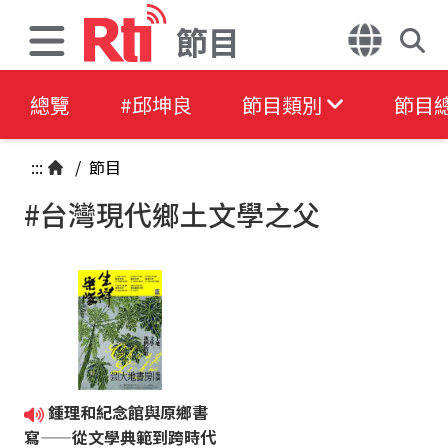
節目
總覽
#邱坤良
節目類別
節目
:::
/
節目
#台灣現代鄉土文學之父
鍾理和紀念館與原鄉書
寫——從文學典範到跨時代