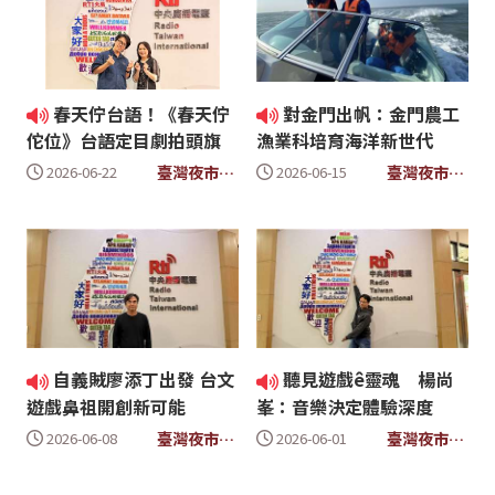
春天佇台語！《春天佇
對金門出帆：金門農工
佗位》台語定目劇拍頭旗
漁業科培育海洋新世代
臺灣夜市
臺灣夜市
2026-06-22
2026-06-15
Taiwan
Taiwan
Yes
Yes
自義賊廖添丁出發 台文
聽見遊戲ê靈魂 楊尚
遊戲鼻祖開創新可能
峯：音樂決定體驗深度
臺灣夜市
臺灣夜市
2026-06-08
2026-06-01
Taiwan
Taiwan
Yes
Yes