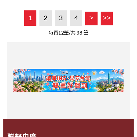
1
2
3
4
>
>>
每頁12筆/共
38
筆
聯繫央廣