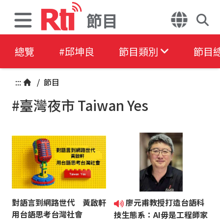
節目
總覽
#邱坤良
節目類別
節目
:::
/
節目
#臺灣夜市 Taiwan Yes
對語言到網路世代 黃啟軒
廖元甫教授打造台語科
用台語思考台灣社會
技生態系：AI毋是工程師家