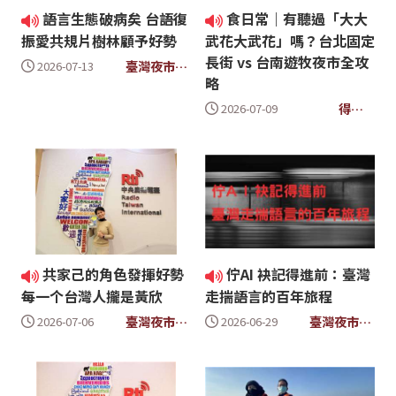
語言生態破病矣 台語復
食日常｜有聽過「大大
振愛共規片樹林顧予好勢
武花大武花」嗎？台北固定
長街 vs 台南遊牧夜市全攻
臺灣夜市
2026-07-13
略
Taiwan
Yes
得閒
2026-07-09
飲茶
共家己的角色發揮好勢
佇AI 袂記得進前：臺灣
每一个台灣人攏是黃欣
走揣語言的百年旅程
臺灣夜市
臺灣夜市
2026-07-06
2026-06-29
Taiwan
Taiwan
Yes
Yes