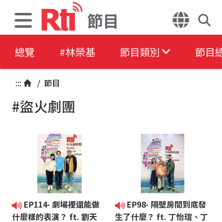
節目
總覽
#林榮基
節目類別
節目
:::
/
節目
#盜火劇團
EP114- 劇場裡還能做
EP98- 隔壁房間到底發
什麼樣的表演？ ft. 劉天
生了什麼？ ft. 丁怡瑄、丁