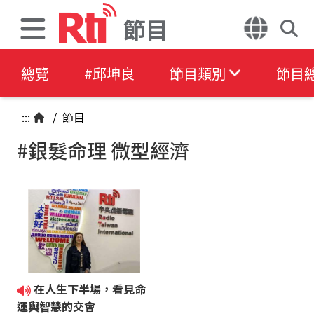
節目
總覽
#邱坤良
節目類別
節目
:::
/
節目
#銀髮命理 微型經濟
在人生下半場，看見命
運與智慧的交會