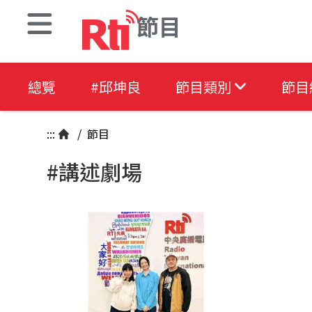
節目
總覽
#邱坤良
節目類別
節目
:::
/
節目
#講述劇場