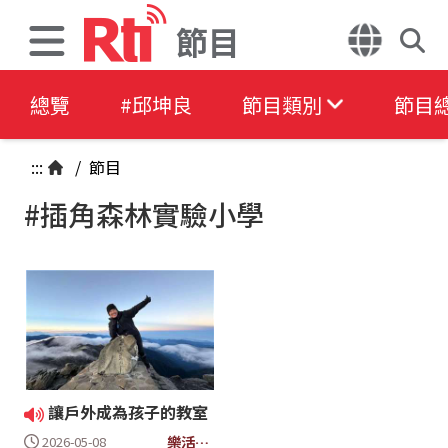
節目
總覽
#邱坤良
節目類別
節目
:::
/
節目
#插角森林實驗小學
讓戶外成為孩子的教室
樂活森
2026-05-08