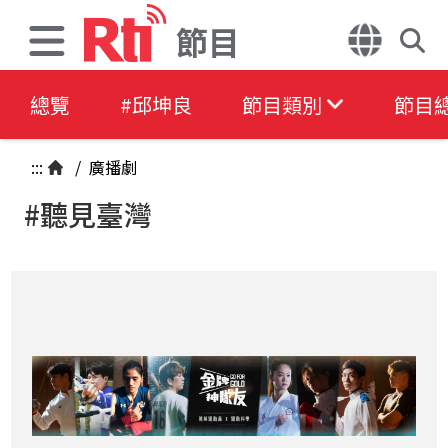
節目
總覽
#邱坤良
節目類別
節目
:::
/
廣播劇
#聽見臺灣