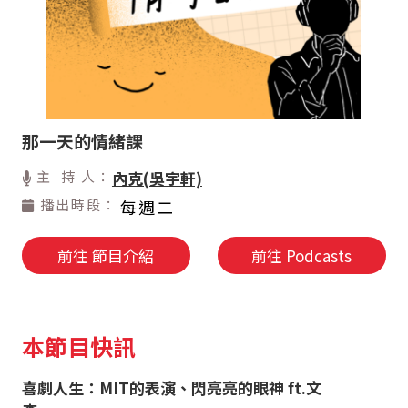
那一天的情緒課
主 持 人：
內克(吳宇軒)
播出時段：
每週二
前往 節目介紹
前往 Podcasts
本節目快訊
喜劇人生：MIT的表演、閃亮亮的眼神 ft.文