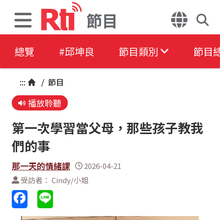
節目
總覽
#邱坤良
節目類別
節目
:::
/
節目
播放聆聽
第一次學習當父母，那些孩子教我
們的事
那一天的情緒課
2026-04-21
受訪者： Cindy/小姐