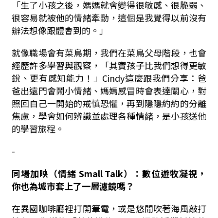
「生了小孩之後，媽媽就會變得很敏感、很脆弱、
很容易就被他的情緒牽動，這個是我覺得以前沒有
辦法想像跟體會到的。」
就像職場會有菜鳥期，我們在菜鳥父母階段，也會
經歷許多學習與觀察，「其實孩子比我們想得更敏
銳、更有感知能力！」Cindy這麼跟我們分享：爸
爸出遠門會鬧小情緒、媽媽感冒時會表達關心，對
照回自己一開始的戒慎恐懼，再到隱隱約約的分離
焦慮，學會如何辨識並處理各種情緒，是小孩送他
的學習旅程。
-
同場加映（情緒 Small Talk）：數位遊牧凝視，
你也為城市套上了一層濾鏡嗎？
在異國咖啡廳裡打開筆電，或是悠閒吹著海風敲打