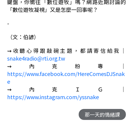
鍵盤，你嚮往「數位遊牧」嗎？網路近期討論的
「數位遊牧凝視」又是怎麼一回事呢？
-
（文：伯諺）
⇝
收聽心得跟敲碗主題，都請寄信給我｜
snake4radio@rti.org.tw
⇝
內克粉專｜
https://www.facebook.com/HereComesDJSnak
e
⇝
內克ＩＧ
｜
https://www.instagram.com/yssnake
那一天的情緒課