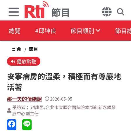
節目
總覽
#邱坤良
節目類別
節目
:::
/
節目
播放聆聽
安寧病房的溫柔，積極而有尊嚴地
活著
那一天的情緒課
2026-05-05
受訪者： 趙康邑/台北市立聯合醫院院本部創新永續發
展中心副主任