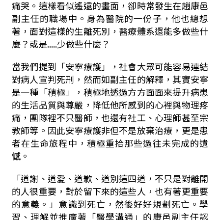
痛哭。這樣看似遙遠的畫面，卻時常發生在趙康邑
副主任的職場中。身為醫院的一份子，他也總想
著，面對這樣的生離死別，醫療體系還能多做些什
麼？或是.....少做些什麼？
當我們提到「安寧療護」，社會大眾可能容易連結
對病人宣判死刑，然而如副主任的解釋，其實安寧
是一種「積極」，積極地透過方方面面來提升病患
的生活品質與尊嚴，降低他所感到的心裡與物理疼
痛，團隊裡不只醫師，也還有社工、心理師甚至宗
教師等。因此安寧療護非但不是放棄治療，更是患
者在生命旅程中，積極重拾那些過往未完成的遺
憾。
「道謝、道愛、道歉、道別這四道，不只是對離開
的人很重要，對於留下來的這些人，也有著更重要
的意義。」意識到死亡，然後好好規劃死亡。學
習、理解並推廣著「醫學溝通」的康邑副主任認