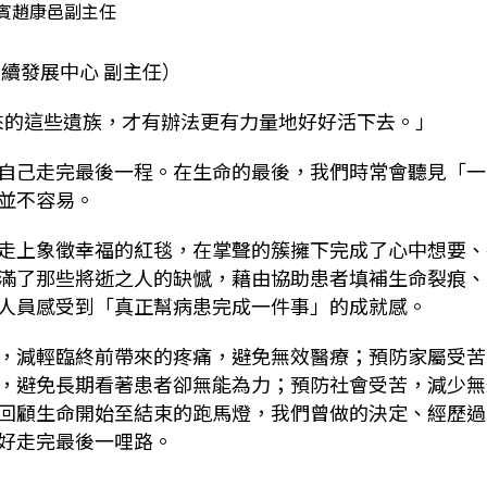
賓趙康邑副主任
續發展中心 副主任）
e，留下來的這些遺族，才有辦法更有力量地好好活下去。」
自己走完最後一程。在生命的最後，我們時常會聽見「一
並不容易。
走上象徵幸福的紅毯，在掌聲的簇擁下完成了心中想要、
滿了那些將逝之人的缺憾，藉由協助患者填補生命裂痕、
人員感受到「真正幫病患完成一件事」的成就感。
，減輕臨終前帶來的疼痛，避免無效醫療；預防家屬受苦
，避免長期看著患者卻無能為力；預防社會受苦，減少無
回顧生命開始至結束的跑馬燈，我們曾做的決定、經歷過
好走完最後一哩路。