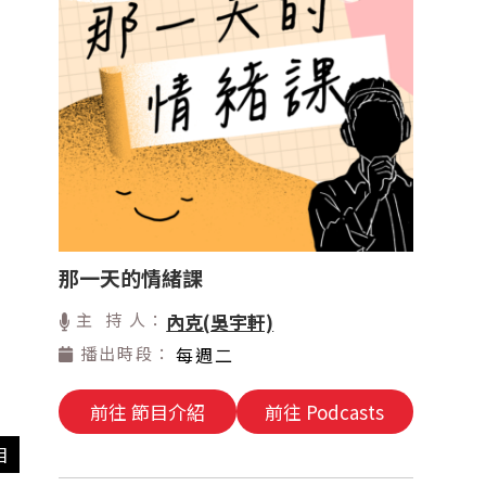
那一天的情緒課
主 持 人：
內克(吳宇軒)
播出時段：
每週二
前往 節目介紹
前往 Podcasts
目