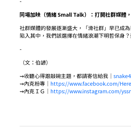
-
同場加映（情緒 Small Talk）：打開社群媒
社群媒體的發展逐漸盛大，「滑社群」早已成為
陷入其中，我們該選擇在情緒浪潮下明哲保身？
-
（文：伯諺）
⇝
收聽心得跟敲碗主題，都請寄信給我｜
snake4
⇝
內克粉專｜
https://www.facebook.com/He
⇝
內克ＩＧ
｜
https://www.instagram.com/yss