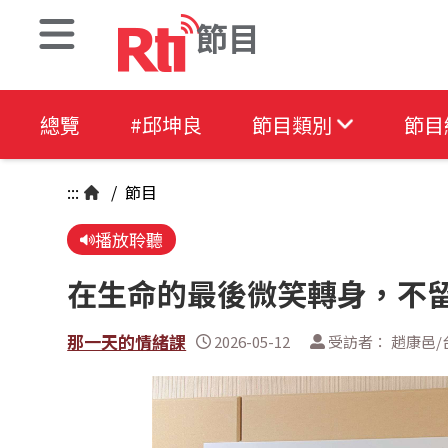
節目
總覽
#邱坤良
節目類別
節目
:::
/
節目
播放聆聽
在生命的最後微笑轉身，不
那一天的情緒課
2026-05-12
受訪者： 趙康邑