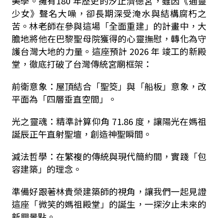
美學。擁有180 年歷史的汐止濟德宮，雖因《通靈
少女》聲名大噪，卻長期深受淹水與結構腐朽之
苦。林老師在參與這場「全面重建」的計畫中，大
膽地將他在巴黎聖母院獲得的心靈撫慰，轉化為守
護台灣大地的力量。這座預計 2026 年 竣工的新殿
堂，徹底打破了台灣傳統宮廟框架：
前衛意象：屋頂結合「聖筊」與「船板」意象，改
平面為「四層垂直空間」。
光之靈魂：精準計算仰角 71.86 度，讓陽光在媽祖
誕辰正午直射聖壇，創造神聖瞬間。
減法哲學：在繁複的傳統與現代簡約間，實踐「包
容建築」的理念。
準備好跟著林貴榮建築師的視角，讓我們一起見證
這座「微笑的媽祖殿堂」的誕生，一探汐止未來的
新興景點。