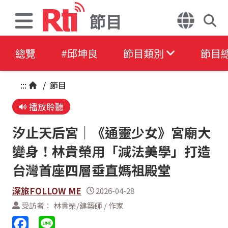
節目
總覽
#邱坤良
節目類別
節目
:::
/
節目
播放聆聽
汐止天后宮｜《通靈少女》宮廟大
變身！林貴榮用「減法美學」打造
台灣首座四層垂直媽祖殿堂
深旅FOLLOW ME
2026-04-28
受訪者： 林貴榮/建築師 / 作家