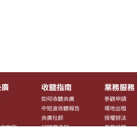
央廣
收聽指南
業務服務
息
如何收聽央廣
參觀申請
告
中短波收聽報告
場地出租
募
央廣社群
授權辦法
播文物館
訂閱電子報
異業結盟