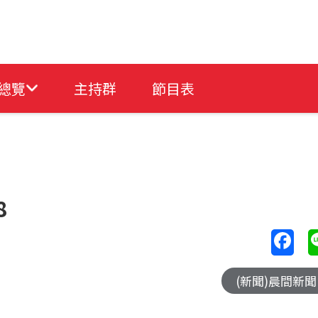
總覽
主持群
節目表
8
(新聞)晨間新聞