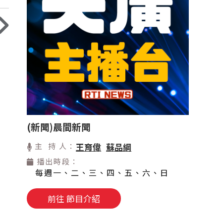
(新聞)晨間新聞
主 持 人：
王育偉
蘇品綱
播出時段：
每週一、二、三、四、五、六、日
前往 節目介紹