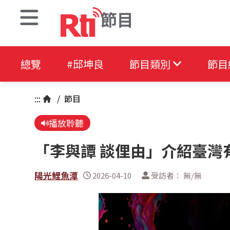
節目
總覽
#邱坤良
節目類別
節目
:::
/
節目
播放聆聽
「李與譚 談俚由」介紹臺灣
陽光鯉魚潭
2026-04-10
受訪者： 無/無