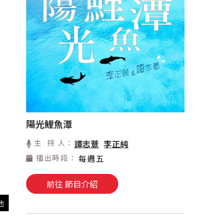
陽光鯉魚潭
主 持 人：
譚志薏
李正純
播出時段：
每週五
前往 節目介紹
他