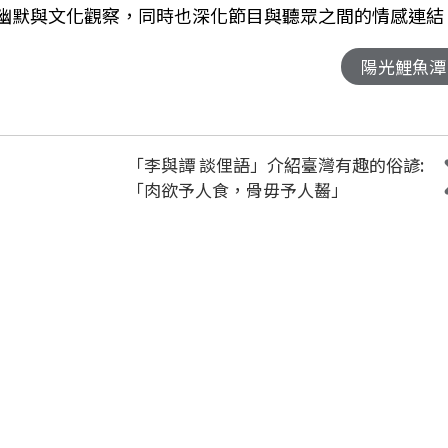
代幽默與文化觀察，同時也深化節目與聽眾之間的情感連結
陽光鯉魚潭
「李與譚 談俚語」介紹臺灣有趣的俗諺:
「肉欲予人食，骨毋予人齧」