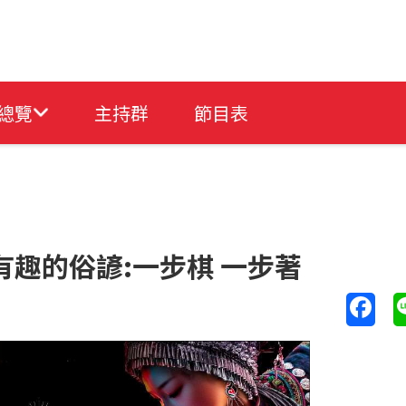
總覽
主持群
節目表
有趣的俗諺:一步棋 一步著