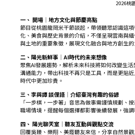
2026桃
一、 開場｜地方文化與節慶亮點
節目從桃園龍岡米干節談起，帶領聽眾認識這項
化、美食與歷史背景的介紹，不僅呈現雲南與緬
與土地的重要象徵，展現文化融合與地方創生的
二、陽光新鮮事｜AI時代的未來想像
聚焦AI發展趨勢，解析未來科技將如何改變生活
溝通能力，帶出科技不再只是工具，而是更貼近
時代中更加珍貴。
三、李與譚 談俚語｜介紹臺灣有趣的俗諺
「一步棋，一步著」音思為做事需謹慎規劃、按
職場情境，提醒每個選擇都影響後續發展，強調
四、 陽光聊天室｜聽友互動與觀點交流
回覆吳臻、樂翔、美霞聽友來信，分享自然景觀