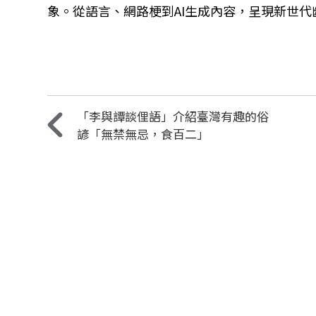
象。從語言、網路梗到AI生成內容，呈現新世
「李與譚談俚語」介紹臺灣有趣的俗
諺「無禁無忌，食百二」